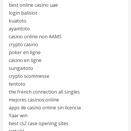
best online casino uae
login balislot
kuatoto
ayamtoto
casino online non AAMS
crypto casino
poker en ligne
casino en ligne
sungaitoto
crypto scommesse
tentoto
the french connection all singles
mejores casinos online
apps de casino online sin licencia
Yaar win
best cs2 case opening sites