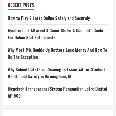
RECENT POSTS
How to Play 9 Lotto Online Safely and Securely
Asialive Link Alternatif Gacor Slots: A Complete Guide
For Online Slot Enthusiasts
Why Most Mix Double Up Bettors Lose Money And How To
Be The Exception
Why School Cafeteria Cleaning Is Essential for Student
Health and Safety in Birmingham, AL
Menelaah Transparansi Sistem Pengundian Lotre Digital
API500