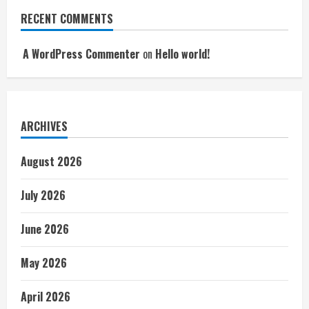
RECENT COMMENTS
A WordPress Commenter
on
Hello world!
ARCHIVES
August 2026
July 2026
June 2026
May 2026
April 2026