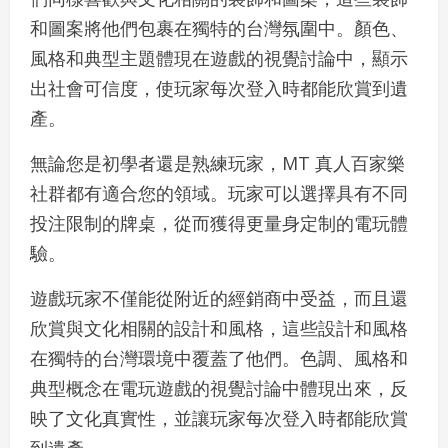
和圖案將他們包裹在獨特的台灣氛圍中。顏色、
風格和典型主題體現在遊戲的視覺討論中，顯示
出社會可信度，使玩家每次登入時都能欣賞到遺
產。
無論您是初學者還是熟練玩家，MT 真人百家樂
社群都有適合您的領域。玩家可以選擇具有不同
投注限制的牌桌，從而獲得更量身定制的電玩體
驗。
遊戲玩家不僅能從附近的經銷商中受益，而且還
欣賞與文化相關的設計和風格，這些設計和風格
在獨特的台灣環境中覆蓋了他們。色調、風格和
典型概念在電玩遊戲的視覺討論中體現出來，反
映了文化真實性，並讓玩家每次登入時都能欣賞