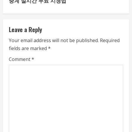
중계 실시간 무료 시청법
i
n
Leave a Reply
u
Your email address will not be published.
Required
e
fields are marked
*
R
Comment
*
e
a
d
i
n