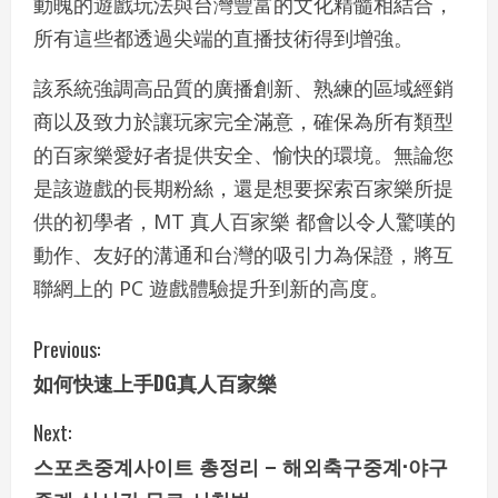
動魄的遊戲玩法與台灣豐富的文化精髓相結合，
所有這些都透過尖端的直播技術得到增強。
該系統強調高品質的廣播創新、熟練的區域經銷
商以及致力於讓玩家完全滿意，確保為所有類型
的百家樂愛好者提供安全、愉快的環境。無論您
是該遊戲的長期粉絲，還是想要探索百家樂所提
供的初學者，MT 真人百家樂 都會以令人驚嘆的
動作、友好的溝通和台灣的吸引力為保證，將互
聯網上的 PC 遊戲體驗提升到新的高度。
C
Previous:
如何快速上手DG真人百家樂
o
Next:
n
스포츠중계사이트 총정리 – 해외축구중계·야구
t