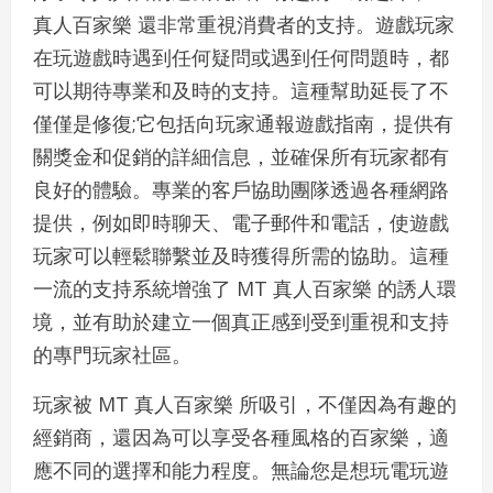
真人百家樂 還非常重視消費者的支持。遊戲玩家
在玩遊戲時遇到任何疑問或遇到任何問題時，都
可以期待專業和及時的支持。這種幫助延長了不
僅僅是修復;它包括向玩家通報遊戲指南，提供有
關獎金和促銷的詳細信息，並確保所有玩家都有
良好的體驗。專業的客戶協助團隊透過各種網路
提供，例如即時聊天、電子郵件和電話，使遊戲
玩家可以輕鬆聯繫並及時獲得所需的協助。這種
一流的支持系統增強了 MT 真人百家樂 的誘人環
境，並有助於建立一個真正感到受到重視和支持
的專門玩家社區。
玩家被 MT 真人百家樂 所吸引，不僅因為有趣的
經銷商，還因為可以享受各種風格的百家樂，適
應不同的選擇和能力程度。無論您是想玩電玩遊