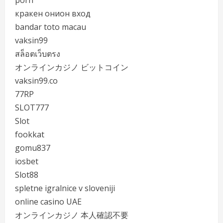
porn
кракен онион вход
bandar toto macau
vaksin99
สล็อตเว็บตรง
オンラインカジノ ビットコイン
vaksin99.co
77RP
SLOT777
Slot
fookkat
gomu837
iosbet
Slot88
spletne igralnice v sloveniji
online casino UAE
オンラインカジノ 本人確認不要