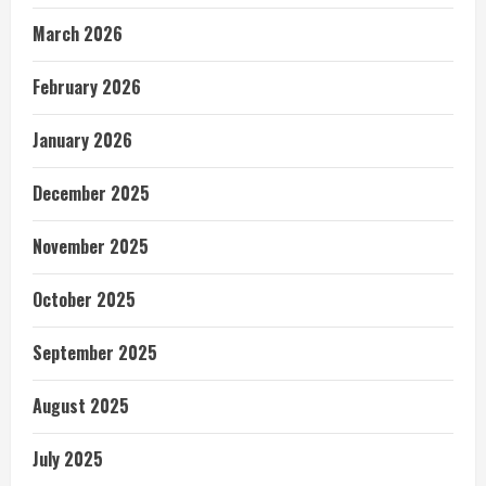
March 2026
February 2026
January 2026
December 2025
November 2025
October 2025
September 2025
August 2025
July 2025