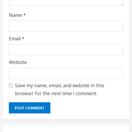
g
Name
*
Email
*
Website
Save my name, email, and website in this
browser for the next time I comment.