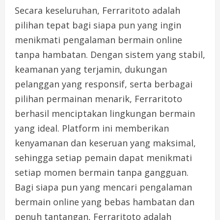
Secara keseluruhan, Ferraritoto adalah
pilihan tepat bagi siapa pun yang ingin
menikmati pengalaman bermain online
tanpa hambatan. Dengan sistem yang stabil,
keamanan yang terjamin, dukungan
pelanggan yang responsif, serta berbagai
pilihan permainan menarik, Ferraritoto
berhasil menciptakan lingkungan bermain
yang ideal. Platform ini memberikan
kenyamanan dan keseruan yang maksimal,
sehingga setiap pemain dapat menikmati
setiap momen bermain tanpa gangguan.
Bagi siapa pun yang mencari pengalaman
bermain online yang bebas hambatan dan
penuh tantangan, Ferraritoto adalah