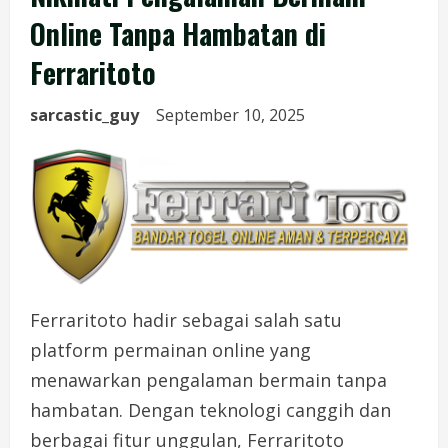
Online Tanpa Hambatan di
Ferraritoto
sarcastic_guy
September 10, 2025
Ferraritoto hadir sebagai salah satu
platform permainan online yang
menawarkan pengalaman bermain tanpa
hambatan. Dengan teknologi canggih dan
berbagai fitur unggulan, Ferraritoto