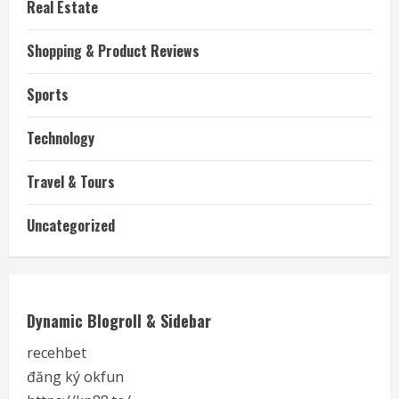
Real Estate
Shopping & Product Reviews
Sports
Technology
Travel & Tours
Uncategorized
Dynamic Blogroll & Sidebar
recehbet
đăng ký okfun