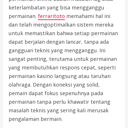
keterlambatan yang bisa mengganggu
permainan.
ferraritoto
memahami hal ini
dan telah mengoptimalkan sistem mereka
untuk memastikan bahwa setiap permainan
dapat berjalan dengan lancar, tanpa ada
gangguan teknis yang mengganggu. Ini
sangat penting, terutama untuk permainan
yang membutuhkan respons cepat, seperti
permainan kasino langsung atau taruhan
olahraga. Dengan koneksi yang solid,
pemain dapat fokus sepenuhnya pada
permainan tanpa perlu khawatir tentang
masalah teknis yang sering kali merusak
pengalaman bermain.