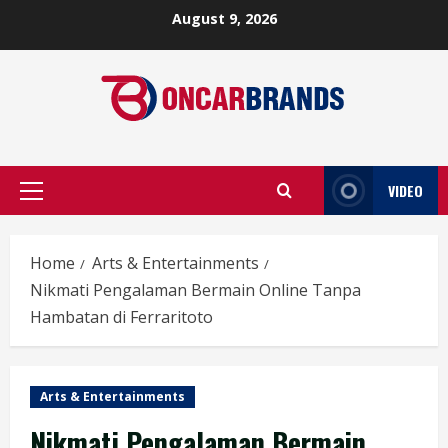
Skip
August 9, 2026
to
content
VIDEO
Primary
Menu
Home
Arts & Entertainments
Nikmati Pengalaman Bermain Online Tanpa
Hambatan di Ferraritoto
Arts & Entertainments
Nikmati Pengalaman Bermain