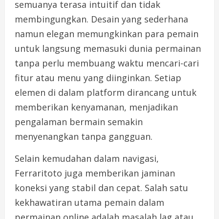
semuanya terasa intuitif dan tidak
membingungkan. Desain yang sederhana
namun elegan memungkinkan para pemain
untuk langsung memasuki dunia permainan
tanpa perlu membuang waktu mencari-cari
fitur atau menu yang diinginkan. Setiap
elemen di dalam platform dirancang untuk
memberikan kenyamanan, menjadikan
pengalaman bermain semakin
menyenangkan tanpa gangguan.
Selain kemudahan dalam navigasi,
Ferraritoto juga memberikan jaminan
koneksi yang stabil dan cepat. Salah satu
kekhawatiran utama pemain dalam
permainan online adalah masalah lag atau