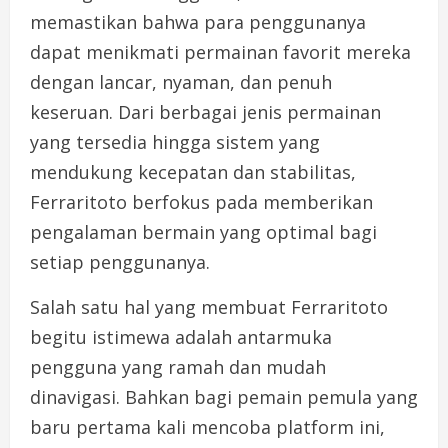
memastikan bahwa para penggunanya
dapat menikmati permainan favorit mereka
dengan lancar, nyaman, dan penuh
keseruan. Dari berbagai jenis permainan
yang tersedia hingga sistem yang
mendukung kecepatan dan stabilitas,
Ferraritoto berfokus pada memberikan
pengalaman bermain yang optimal bagi
setiap penggunanya.
Salah satu hal yang membuat Ferraritoto
begitu istimewa adalah antarmuka
pengguna yang ramah dan mudah
dinavigasi. Bahkan bagi pemain pemula yang
baru pertama kali mencoba platform ini,