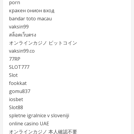
porn
кракен онион вход
bandar toto macau
vaksin99
สล็อตเว็บตรง
オンラインカジノ ビットコイン
vaksin99.co
77RP
SLOT777
Slot
fookkat
gomu837
iosbet
Slot88
spletne igralnice v sloveniji
online casino UAE
オンラインカジノ 本人確認不要