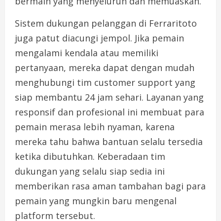
bermain yang menyeluruh dan memuaskan.
Sistem dukungan pelanggan di Ferraritoto
juga patut diacungi jempol. Jika pemain
mengalami kendala atau memiliki
pertanyaan, mereka dapat dengan mudah
menghubungi tim customer support yang
siap membantu 24 jam sehari. Layanan yang
responsif dan profesional ini membuat para
pemain merasa lebih nyaman, karena
mereka tahu bahwa bantuan selalu tersedia
ketika dibutuhkan. Keberadaan tim
dukungan yang selalu siap sedia ini
memberikan rasa aman tambahan bagi para
pemain yang mungkin baru mengenal
platform tersebut.