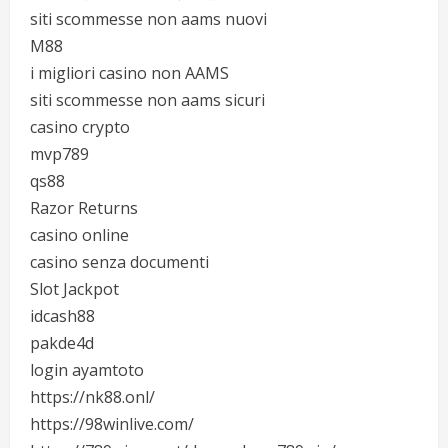
siti scommesse non aams nuovi
M88
i migliori casino non AAMS
siti scommesse non aams sicuri
casino crypto
mvp789
qs88
Razor Returns
casino online
casino senza documenti
Slot Jackpot
idcash88
pakde4d
login ayamtoto
https://nk88.onl/
https://98winlive.com/