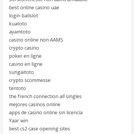
best online casino uae
login balislot
kuatoto
ayamtoto
casino online non AAMS
crypto casino
poker en ligne
casino en ligne
sungaitoto
crypto scommesse
tentoto
the french connection all singles
mejores casinos online
apps de casino online sin licencia
Yaar win
best cs2 case opening sites