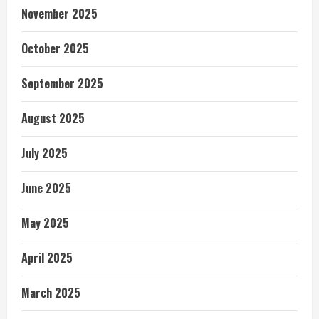
November 2025
October 2025
September 2025
August 2025
July 2025
June 2025
May 2025
April 2025
March 2025