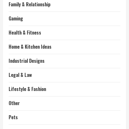
Family & Relationship
Gaming
Health & Fitness
Home & Kitchen Ideas
Industrial Designs
Legal & Law
Lifestyle & Fashion
Other
Pets