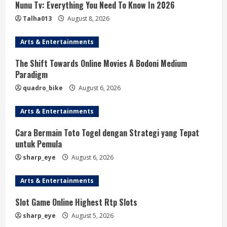
Nunu Tv: Everything You Need To Know In 2026
Talha013
August 8, 2026
Arts & Entertainments
The Shift Towards Online Movies A Bodoni Medium
Paradigm
quadro_bike
August 6, 2026
Arts & Entertainments
Cara Bermain Toto Togel dengan Strategi yang Tepat
untuk Pemula
sharp_eye
August 6, 2026
Arts & Entertainments
Slot Game Online Highest Rtp Slots
sharp_eye
August 5, 2026