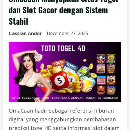
dan Slot Gacor dengan Sistem
Stabil
Cassian Andor
December 27, 2025
OmaCuan hadir sebagai referensi hiburan
digital yang menggabungkan pembahasan
prediksi togel 4D serta informasi slot dalam