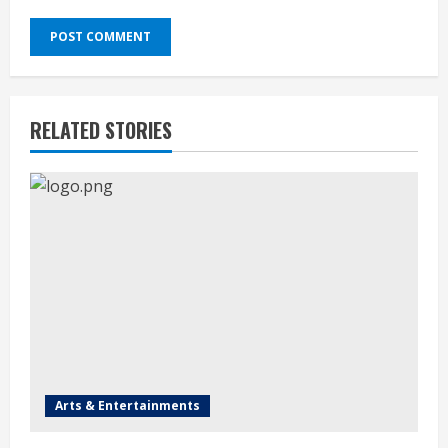
RELATED STORIES
Arts & Entertainments