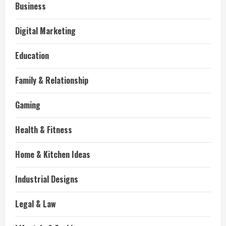
Business
Digital Marketing
Education
Family & Relationship
Gaming
Health & Fitness
Home & Kitchen Ideas
Industrial Designs
Legal & Law