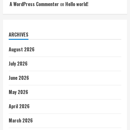
A WordPress Commenter
on
Hello world!
ARCHIVES
August 2026
July 2026
June 2026
May 2026
April 2026
March 2026