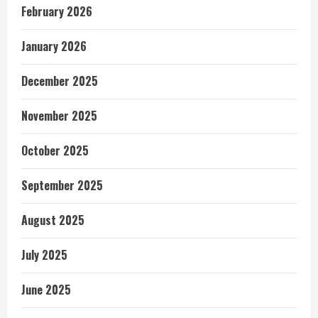
February 2026
January 2026
December 2025
November 2025
October 2025
September 2025
August 2025
July 2025
June 2025