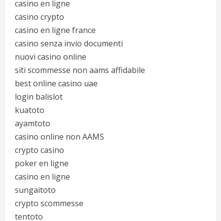
casino en ligne
casino crypto
casino en ligne france
casino senza invio documenti
nuovi casino online
siti scommesse non aams affidabile
best online casino uae
login balislot
kuatoto
ayamtoto
casino online non AAMS
crypto casino
poker en ligne
casino en ligne
sungaitoto
crypto scommesse
tentoto