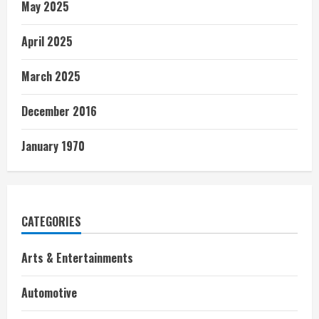
May 2025
April 2025
March 2025
December 2016
January 1970
CATEGORIES
Arts & Entertainments
Automotive