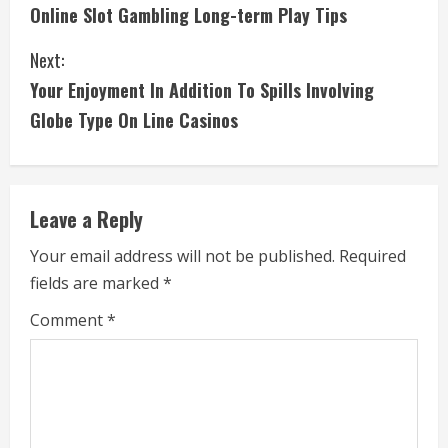
Online Slot Gambling Long-term Play Tips
o
Next:
n
Your Enjoyment In Addition To Spills Involving
t
Globe Type On Line Casinos
i
n
Leave a Reply
u
Your email address will not be published.
Required
e
fields are marked
*
R
Comment
*
e
a