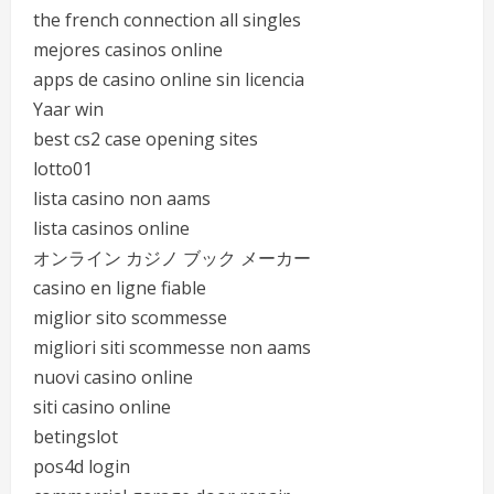
the french connection all singles
mejores casinos online
apps de casino online sin licencia
Yaar win
best cs2 case opening sites
lotto01
lista casino non aams
lista casinos online
オンライン カジノ ブック メーカー
casino en ligne fiable
miglior sito scommesse
migliori siti scommesse non aams
nuovi casino online
siti casino online
betingslot
pos4d login