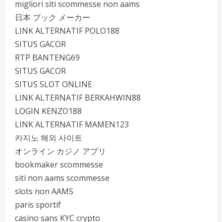
migliori siti scommesse non aams
日本 ブック メーカー
LINK ALTERNATIF POLO188
SITUS GACOR
RTP BANTENG69
SITUS GACOR
SITUS SLOT ONLINE
LINK ALTERNATIF BERKAHWIN88
LOGIN KENZO188
LINK ALTERNATIF MAMEN123
카지노 해외 사이트
オンライン カジノ アプリ
bookmaker scommesse
siti non aams scommesse
slots non AAMS
paris sportif
casino sans KYC crypto