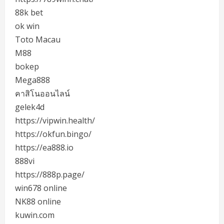
88k bet
ok win
Toto Macau
M88
bokep
Mega888
คาสิโนออนไลน์
gelek4d
https://vipwin.health/
https://okfun.bingo/
https://ea888.io
888vi
https://888p.page/
win678 online
NK88 online
kuwin.com