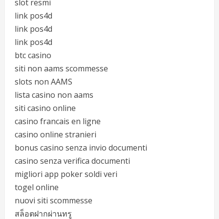
slot resmi
link pos4d
link pos4d
link pos4d
btc casino
siti non aams scommesse
slots non AAMS
lista casino non aams
siti casino online
casino francais en ligne
casino online stranieri
bonus casino senza invio documenti
casino senza verifica documenti
migliori app poker soldi veri
togel online
nuovi siti scommesse
สล็อตฝากผ่านทรู