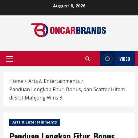
Skip
August 8, 2026
to
content
VIDEO
Primary
Menu
Home
Arts & Entertainments
Panduan Lengkap Fitur, Bonus, dan Scatter Hitam
di Slot Mahjong Wins 3
Arts & Entertainments
Panduan Lengkap Fitur, Bonus,