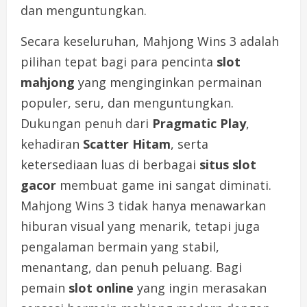
dan menguntungkan.
Secara keseluruhan, Mahjong Wins 3 adalah
pilihan tepat bagi para pencinta
slot
mahjong
yang menginginkan permainan
populer, seru, dan menguntungkan.
Dukungan penuh dari
Pragmatic Play
,
kehadiran
Scatter Hitam
, serta
ketersediaan luas di berbagai
situs slot
gacor
membuat game ini sangat diminati.
Mahjong Wins 3 tidak hanya menawarkan
hiburan visual yang menarik, tetapi juga
pengalaman bermain yang stabil,
menantang, dan penuh peluang. Bagi
pemain
slot online
yang ingin merasakan