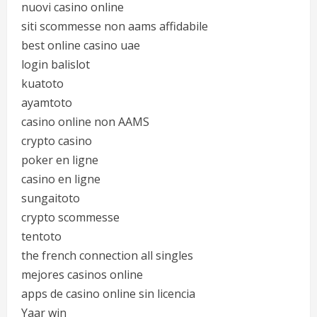
nuovi casino online
siti scommesse non aams affidabile
best online casino uae
login balislot
kuatoto
ayamtoto
casino online non AAMS
crypto casino
poker en ligne
casino en ligne
sungaitoto
crypto scommesse
tentoto
the french connection all singles
mejores casinos online
apps de casino online sin licencia
Yaar win