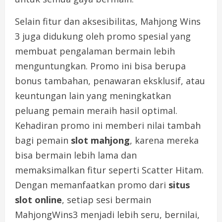
Selain fitur dan aksesibilitas, Mahjong Wins
3 juga didukung oleh promo spesial yang
membuat pengalaman bermain lebih
menguntungkan. Promo ini bisa berupa
bonus tambahan, penawaran eksklusif, atau
keuntungan lain yang meningkatkan
peluang pemain meraih hasil optimal.
Kehadiran promo ini memberi nilai tambah
bagi pemain
slot mahjong
, karena mereka
bisa bermain lebih lama dan
memaksimalkan fitur seperti Scatter Hitam.
Dengan memanfaatkan promo dari
situs
slot online
, setiap sesi bermain
MahjongWins3 menjadi lebih seru, bernilai,