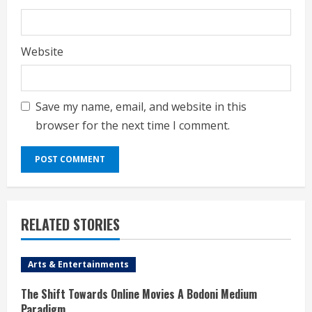
Website
Save my name, email, and website in this
browser for the next time I comment.
RELATED STORIES
Arts & Entertainments
The Shift Towards Online Movies A Bodoni Medium
Paradigm