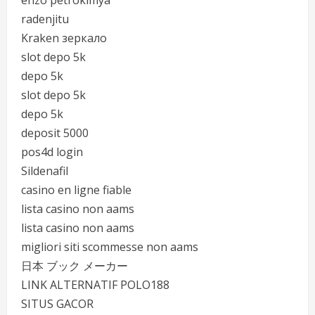
radenjitu
Kraken зеркало
slot depo 5k
depo 5k
slot depo 5k
depo 5k
deposit 5000
pos4d login
Sildenafil
casino en ligne fiable
lista casino non aams
lista casino non aams
migliori siti scommesse non aams
日本 ブック メーカー
LINK ALTERNATIF POLO188
SITUS GACOR