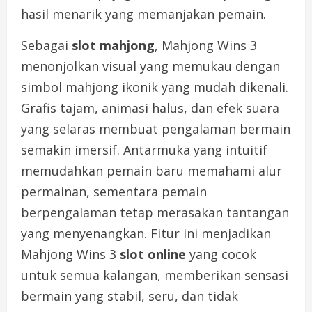
hasil menarik yang memanjakan pemain.
Sebagai
slot mahjong
, Mahjong Wins 3
menonjolkan visual yang memukau dengan
simbol mahjong ikonik yang mudah dikenali.
Grafis tajam, animasi halus, dan efek suara
yang selaras membuat pengalaman bermain
semakin imersif. Antarmuka yang intuitif
memudahkan pemain baru memahami alur
permainan, sementara pemain
berpengalaman tetap merasakan tantangan
yang menyenangkan. Fitur ini menjadikan
Mahjong Wins 3
slot online
yang cocok
untuk semua kalangan, memberikan sensasi
bermain yang stabil, seru, dan tidak