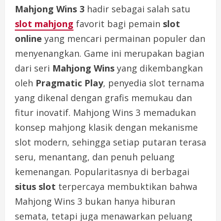
Mahjong Wins 3
hadir sebagai salah satu
slot mahjong
favorit bagi pemain
slot
online
yang mencari permainan populer dan
menyenangkan. Game ini merupakan bagian
dari seri
Mahjong Wins
yang dikembangkan
oleh
Pragmatic Play
, penyedia slot ternama
yang dikenal dengan grafis memukau dan
fitur inovatif. Mahjong Wins 3 memadukan
konsep mahjong klasik dengan mekanisme
slot modern, sehingga setiap putaran terasa
seru, menantang, dan penuh peluang
kemenangan. Popularitasnya di berbagai
situs slot
terpercaya membuktikan bahwa
Mahjong Wins 3 bukan hanya hiburan
semata, tetapi juga menawarkan peluang