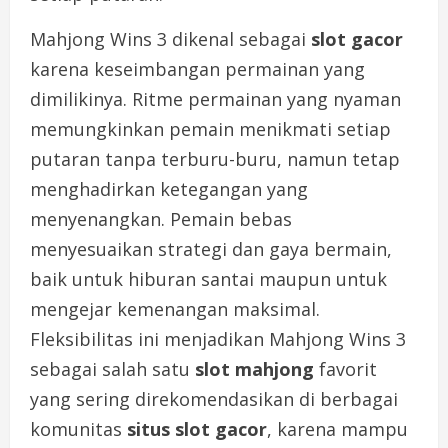
Mahjong Wins 3 dikenal sebagai
slot gacor
karena keseimbangan permainan yang
dimilikinya. Ritme permainan yang nyaman
memungkinkan pemain menikmati setiap
putaran tanpa terburu-buru, namun tetap
menghadirkan ketegangan yang
menyenangkan. Pemain bebas
menyesuaikan strategi dan gaya bermain,
baik untuk hiburan santai maupun untuk
mengejar kemenangan maksimal.
Fleksibilitas ini menjadikan Mahjong Wins 3
sebagai salah satu
slot mahjong
favorit
yang sering direkomendasikan di berbagai
komunitas
situs slot gacor
, karena mampu