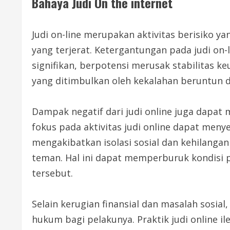
Bahaya Judi On the internet
Judi on-line merupakan aktivitas berisiko 
yang terjerat. Ketergantungan pada judi on
signifikan, berpotensi merusak stabilitas ke
yang ditimbulkan oleh kekalahan beruntun
Dampak negatif dari judi online juga dapat
fokus pada aktivitas judi online dapat menye
mengakibatkan isolasi sosial dan kehilang
teman. Hal ini dapat memperburuk kondisi p
tersebut.
Selain kerugian finansial dan masalah sosial
hukum bagi pelakunya. Praktik judi online 