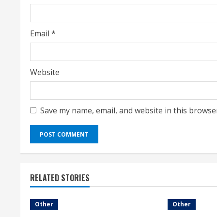
n
g
Email
*
Website
Save my name, email, and website in this browse
RELATED STORIES
Other
Other