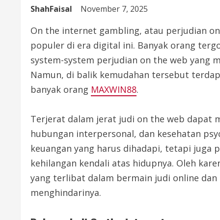
ShahFaisal
November 7, 2025
On the internet gambling, atau perjudian on
populer di era digital ini. Banyak orang t
system-system perjudian on the web yang mu
Namun, di balik kemudahan tersebut terdap
banyak orang
MAXWIN88
.
Terjerat dalam jerat judi on the web dapa
hubungan interpersonal, dan kesehatan psy
keuangan yang harus dihadapi, tetapi juga 
kehilangan kendali atas hidupnya. Oleh kare
yang terlibat dalam bermain judi online da
menghindarinya.