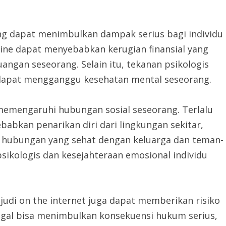
yang dapat menimbulkan dampak serius bagi individu
-line dapat menyebabkan kerugian finansial yang
uangan seseorang. Selain itu, tekanan psikologis
 dapat mengganggu kesehatan mental seseorang.
 memengaruhi hubungan sosial seseorang. Terlalu
babkan penarikan diri dari lingkungan sekitar,
an hubungan yang sehat dengan keluarga dan teman-
sikologis dan kesejahteraan emosional individu
, judi on the internet juga dapat memberikan risiko
ilegal bisa menimbulkan konsekuensi hukum serius,