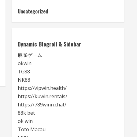
Uncategorized
Dynamic Blogroll & Sidebar
麻雀ゲーム
okwin
TG88
NK88
https://vipwin.health/
https://kuwin.rentals/
https://789winn.chat/
88k bet
ok win
Toto Macau