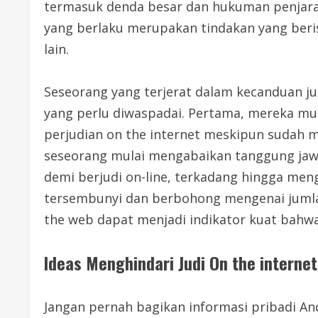
termasuk denda besar dan hukuman penjara.
yang berlaku merupakan tindakan yang beris
lain.
Seseorang yang terjerat dalam kecanduan j
yang perlu diwaspadai. Pertama, mereka mu
perjudian on the internet meskipun sudah m
seseorang mulai mengabaikan tanggung jawab
demi berjudi on-line, terkadang hingga meng
tersembunyi dan berbohong mengenai jumla
the web dapat menjadi indikator kuat bahw
Ideas Menghindari Judi On the internet
Jangan pernah bagikan informasi pribadi An