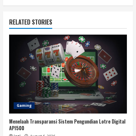
RELATED STORIES
Gaming
Menelaah Transparansi Sistem Pengundian Lotre Digital
API500