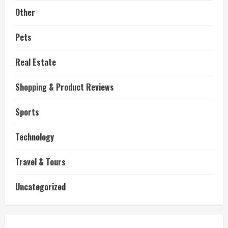
Other
Pets
Real Estate
Shopping & Product Reviews
Sports
Technology
Travel & Tours
Uncategorized