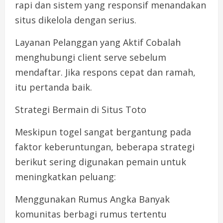
rapi dan sistem yang responsif menandakan
situs dikelola dengan serius.
Layanan Pelanggan yang Aktif Cobalah
menghubungi client serve sebelum
mendaftar. Jika respons cepat dan ramah,
itu pertanda baik.
Strategi Bermain di Situs Toto
Meskipun togel sangat bergantung pada
faktor keberuntungan, beberapa strategi
berikut sering digunakan pemain untuk
meningkatkan peluang:
Menggunakan Rumus Angka Banyak
komunitas berbagi rumus tertentu