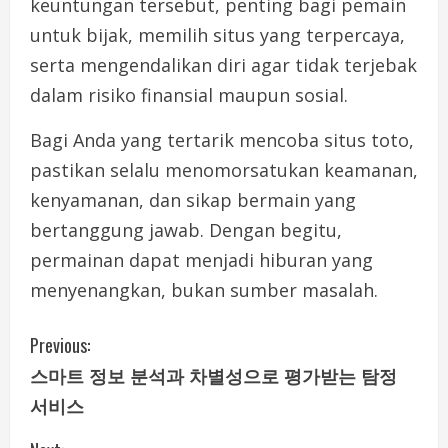
keuntungan tersebut, penting bagi pemain
untuk bijak, memilih situs yang terpercaya,
serta mengendalikan diri agar tidak terjebak
dalam risiko finansial maupun sosial.
Bagi Anda yang tertarik mencoba situs toto,
pastikan selalu menomorsatukan keamanan,
kenyamanan, dan sikap bermain yang
bertanggung jawab. Dengan begitu,
permainan dapat menjadi hiburan yang
menyenangkan, bukan sumber masalah.
C
Previous:
스마트 정보 분석과 차별성으로 평가받는 탐정
o
서비스
n