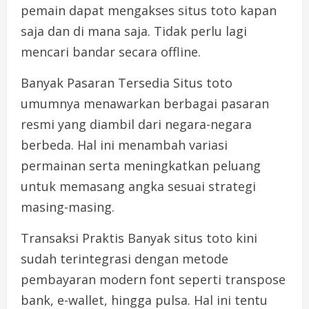
pemain dapat mengakses situs toto kapan
saja dan di mana saja. Tidak perlu lagi
mencari bandar secara offline.
Banyak Pasaran Tersedia Situs toto
umumnya menawarkan berbagai pasaran
resmi yang diambil dari negara-negara
berbeda. Hal ini menambah variasi
permainan serta meningkatkan peluang
untuk memasang angka sesuai strategi
masing-masing.
Transaksi Praktis Banyak situs toto kini
sudah terintegrasi dengan metode
pembayaran modern font seperti transpose
bank, e-wallet, hingga pulsa. Hal ini tentu