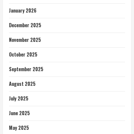
January 2026
December 2025
November 2025
October 2025
September 2025
August 2025
July 2025
June 2025
May 2025