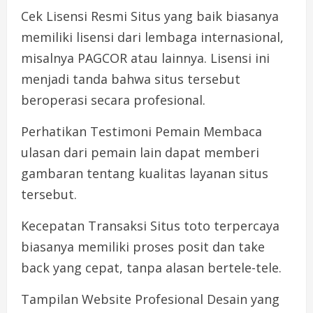
Cek Lisensi Resmi Situs yang baik biasanya
memiliki lisensi dari lembaga internasional,
misalnya PAGCOR atau lainnya. Lisensi ini
menjadi tanda bahwa situs tersebut
beroperasi secara profesional.
Perhatikan Testimoni Pemain Membaca
ulasan dari pemain lain dapat memberi
gambaran tentang kualitas layanan situs
tersebut.
Kecepatan Transaksi Situs toto terpercaya
biasanya memiliki proses posit dan take
back yang cepat, tanpa alasan bertele-tele.
Tampilan Website Profesional Desain yang