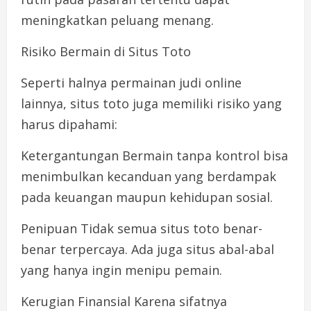
meningkatkan peluang menang.
Risiko Bermain di Situs Toto
Seperti halnya permainan judi online
lainnya, situs toto juga memiliki risiko yang
harus dipahami:
Ketergantungan Bermain tanpa kontrol bisa
menimbulkan kecanduan yang berdampak
pada keuangan maupun kehidupan sosial.
Penipuan Tidak semua situs toto benar-
benar terpercaya. Ada juga situs abal-abal
yang hanya ingin menipu pemain.
Kerugian Finansial Karena sifatnya