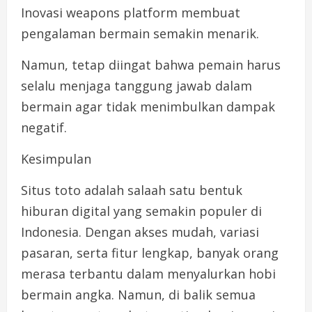
Inovasi weapons platform membuat
pengalaman bermain semakin menarik.
Namun, tetap diingat bahwa pemain harus
selalu menjaga tanggung jawab dalam
bermain agar tidak menimbulkan dampak
negatif.
Kesimpulan
Situs toto adalah salaah satu bentuk
hiburan digital yang semakin populer di
Indonesia. Dengan akses mudah, variasi
pasaran, serta fitur lengkap, banyak orang
merasa terbantu dalam menyalurkan hobi
bermain angka. Namun, di balik semua