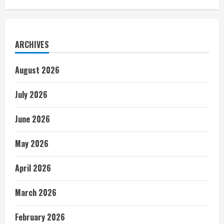
ARCHIVES
August 2026
July 2026
June 2026
May 2026
April 2026
March 2026
February 2026