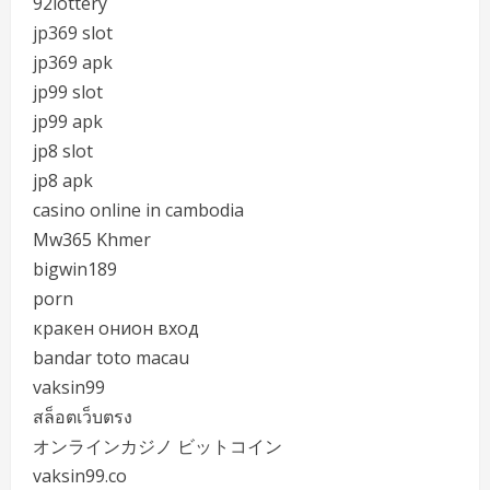
92lottery
jp369 slot
jp369 apk
jp99 slot
jp99 apk
jp8 slot
jp8 apk
casino online in cambodia
Mw365 Khmer
bigwin189
porn
кракен онион вход
bandar toto macau
vaksin99
สล็อตเว็บตรง
オンラインカジノ ビットコイン
vaksin99.co