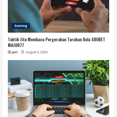
Gaming
Taktik Jitu Membaca Pergerakan Taruhan Bola SBOBET
MAJOR77
jazi
August 6, 2026