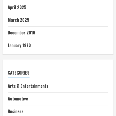
April 2025
March 2025
December 2016
January 1970
CATEGORIES
Arts & Entertainments
Automotive
Business