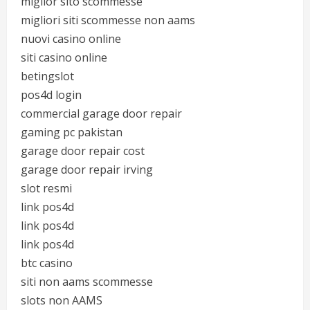
miglior sito scommesse
migliori siti scommesse non aams
nuovi casino online
siti casino online
betingslot
pos4d login
commercial garage door repair
gaming pc pakistan
garage door repair cost
garage door repair irving
slot resmi
link pos4d
link pos4d
link pos4d
btc casino
siti non aams scommesse
slots non AAMS