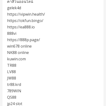
คาสิโนออนไลน์
gelek4d
https://vipwin.health/
https://okfun.bingo/
https://ea888.io
888vi
https://888p.page/
win678 online
NK88 online
kuwin.com
TR88
LV88
JW88
tr88.krd
789WIN
QS88
jp24 slot