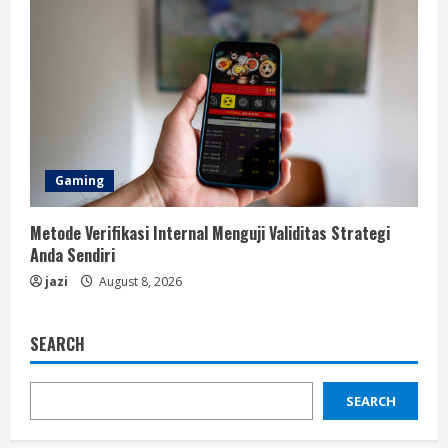
Gaming
Metode Verifikasi Internal Menguji Validitas Strategi
Anda Sendiri
jazi
August 8, 2026
SEARCH
SEARCH