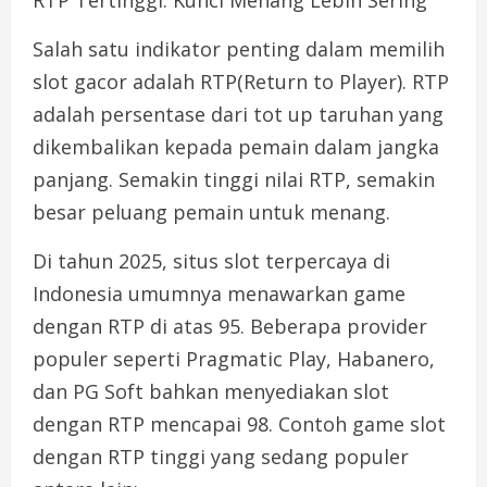
RTP Tertinggi: Kunci Menang Lebih Sering
Salah satu indikator penting dalam memilih
slot gacor adalah RTP(Return to Player). RTP
adalah persentase dari tot up taruhan yang
dikembalikan kepada pemain dalam jangka
panjang. Semakin tinggi nilai RTP, semakin
besar peluang pemain untuk menang.
Di tahun 2025, situs slot terpercaya di
Indonesia umumnya menawarkan game
dengan RTP di atas 95. Beberapa provider
populer seperti Pragmatic Play, Habanero,
dan PG Soft bahkan menyediakan slot
dengan RTP mencapai 98. Contoh game slot
dengan RTP tinggi yang sedang populer