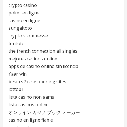
crypto casino
poker en ligne
casino en ligne
sungaitoto
crypto scommesse
tentoto
the french connection all singles
mejores casinos online
apps de casino online sin licencia
Yaar win
best cs2 case opening sites
lotto01
lista casino non aams
lista casinos online
オンライン カジノ ブック メーカー
casino en ligne fiable