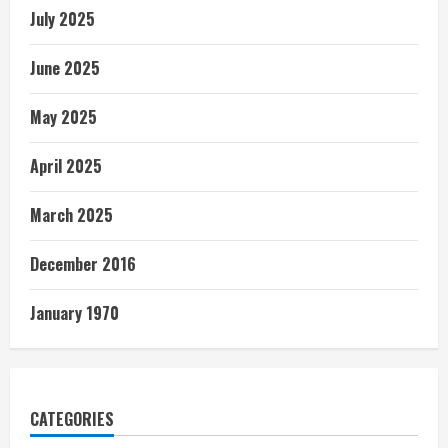
July 2025
June 2025
May 2025
April 2025
March 2025
December 2016
January 1970
CATEGORIES