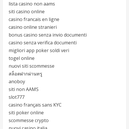
lista casino non aams
siti casino online
casino francais en ligne
casino online stranieri
bonus casino senza invio documenti
casino senza verifica documenti
migliori app poker soldi veri
togel online
nuovi siti scommesse
สล็อตฝากผ่านทรู
anoboy
siti non AAMS
slot777
casino français sans KYC
siti poker online
scommesse crypto
nuovi casino italia