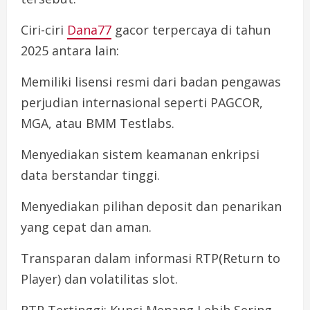
Ciri-ciri
Dana77
gacor terpercaya di tahun
2025 antara lain:
Memiliki lisensi resmi dari badan pengawas
perjudian internasional seperti PAGCOR,
MGA, atau BMM Testlabs.
Menyediakan sistem keamanan enkripsi
data berstandar tinggi.
Menyediakan pilihan deposit dan penarikan
yang cepat dan aman.
Transparan dalam informasi RTP(Return to
Player) dan volatilitas slot.