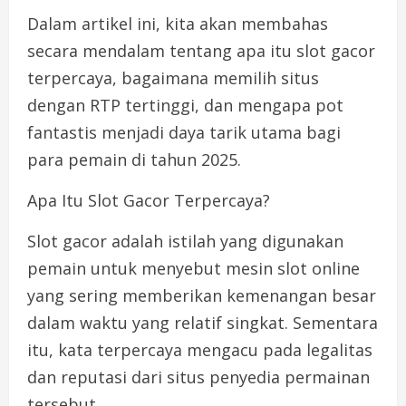
Dalam artikel ini, kita akan membahas
secara mendalam tentang apa itu slot gacor
terpercaya, bagaimana memilih situs
dengan RTP tertinggi, dan mengapa pot
fantastis menjadi daya tarik utama bagi
para pemain di tahun 2025.
Apa Itu Slot Gacor Terpercaya?
Slot gacor adalah istilah yang digunakan
pemain untuk menyebut mesin slot online
yang sering memberikan kemenangan besar
dalam waktu yang relatif singkat. Sementara
itu, kata terpercaya mengacu pada legalitas
dan reputasi dari situs penyedia permainan
tersebut.