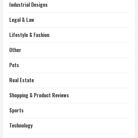
Industrial Designs
Legal & Law
Lifestyle & Fashion
Other
Pets
Real Estate
Shopping & Product Reviews
Sports
Technology