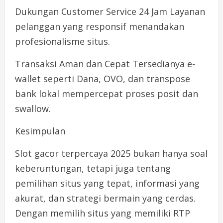
Dukungan Customer Service 24 Jam Layanan
pelanggan yang responsif menandakan
profesionalisme situs.
Transaksi Aman dan Cepat Tersedianya e-
wallet seperti Dana, OVO, dan transpose
bank lokal mempercepat proses posit dan
swallow.
Kesimpulan
Slot gacor terpercaya 2025 bukan hanya soal
keberuntungan, tetapi juga tentang
pemilihan situs yang tepat, informasi yang
akurat, dan strategi bermain yang cerdas.
Dengan memilih situs yang memiliki RTP