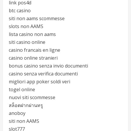
link pos4d
btc casino
siti non aams scommesse
slots non AAMS
lista casino non aams
siti casino online
casino francais en ligne
casino online stranieri
bonus casino senza invio documenti
casino senza verifica documenti
migliori app poker soldi veri
togel online
nuovi siti scommesse
สล็อตฝากผ่านทรู
anoboy
siti non AAMS
slot777