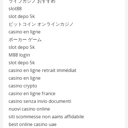
ライブカジノ おすすめ
slot88
slot depo 5k
ビットコイン オンラインカジノ
casino en ligne
ポーカー ゲーム
slot depo 5k
M88 login
slot depo 5k
casino en ligne retrait immédiat
casino en ligne
casino crypto
casino en ligne france
casino senza invio documenti
nuovi casino online
siti scommesse non aams affidabile
best online casino uae