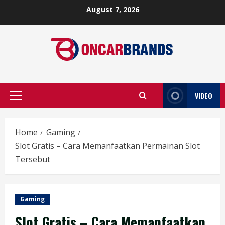
Skip
August 7, 2026
to
content
VIDEO
Primary
Menu
Home
Gaming
Slot Gratis – Cara Memanfaatkan Permainan Slot
Tersebut
Gaming
Slot Gratis – Cara Memanfaatkan