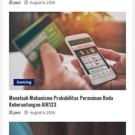
jazi
August 6, 2026
Gaming
Menelaah Mekanisme Probabilitas Permainan Roda
Keberuntungan AIR123
jazi
August 6, 2026