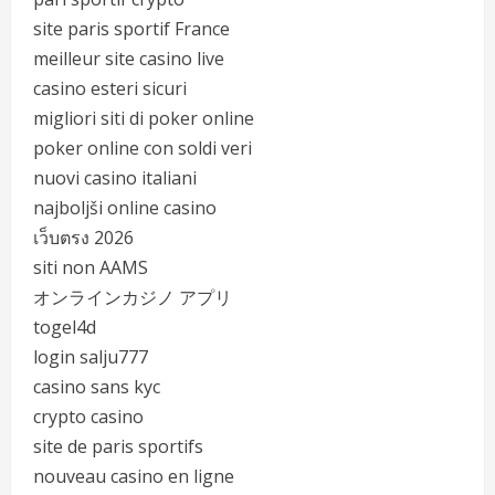
site paris sportif France
meilleur site casino live
casino esteri sicuri
migliori siti di poker online
poker online con soldi veri
nuovi casino italiani
najboljši online casino
เว็บตรง 2026
siti non AAMS
オンラインカジノ アプリ
togel4d
login salju777
casino sans kyc
crypto casino
site de paris sportifs
nouveau casino en ligne