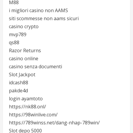
M88
i migliori casino non AAMS
siti scommesse non aams sicuri
casino crypto
mvp789
qs88
Razor Returns
casino online
casino senza documenti
Slot Jackpot
idcash88
pakde4d
login ayamtoto
https://nk88.onl/
https://98winlive.com/
https://789winss.net/dang-nhap-789win/
Slot depo 5000