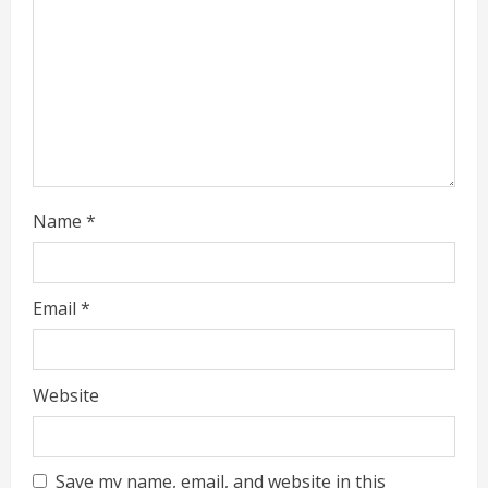
d
i
n
g
Name
*
Email
*
Website
Save my name, email, and website in this