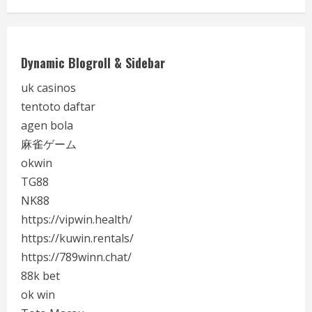
Dynamic Blogroll & Sidebar
uk casinos
tentoto daftar
agen bola
麻雀ゲーム
okwin
TG88
NK88
https://vipwin.health/
https://kuwin.rentals/
https://789winn.chat/
88k bet
ok win