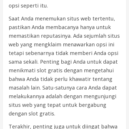
opsi seperti itu.
Saat Anda menemukan situs web tertentu,
pastikan Anda membacanya hanya untuk
memastikan reputasinya. Ada sejumlah situs
web yang mengklaim menawarkan opsi ini
tetapi sebenarnya tidak memberi Anda opsi
sama sekali. Penting bagi Anda untuk dapat
menikmati slot gratis dengan mengetahui
bahwa Anda tidak perlu khawatir tentang
masalah lain. Satu-satunya cara Anda dapat
melakukannya adalah dengan mengunjungi
situs web yang tepat untuk bergabung
dengan slot gratis.
Terakhir, penting juga untuk diingat bahwa