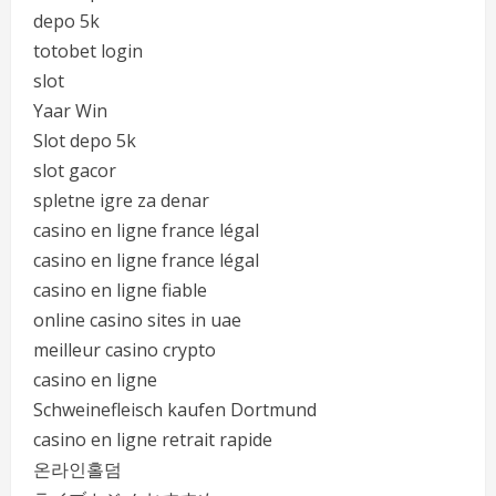
depo 5k
totobet login
slot
Yaar Win
Slot depo 5k
slot gacor
spletne igre za denar
casino en ligne france légal
casino en ligne france légal
casino en ligne fiable
online casino sites in uae
meilleur casino crypto
casino en ligne
Schweinefleisch kaufen Dortmund
casino en ligne retrait rapide
온라인홀덤