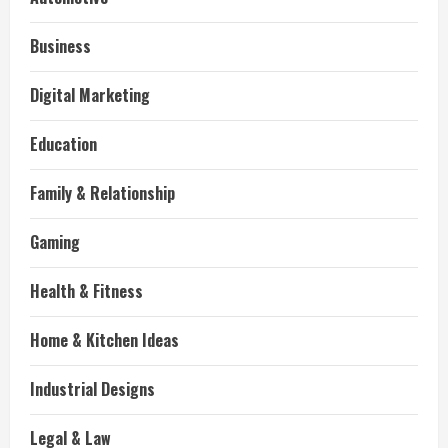
Business
Digital Marketing
Education
Family & Relationship
Gaming
Health & Fitness
Home & Kitchen Ideas
Industrial Designs
Legal & Law