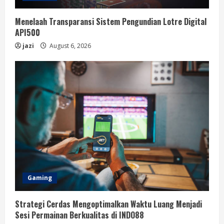
Menelaah Transparansi Sistem Pengundian Lotre Digital
API500
jazi
August 6, 2026
Gaming
Strategi Cerdas Mengoptimalkan Waktu Luang Menjadi
Sesi Permainan Berkualitas di INDO88