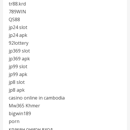
tr88.krd
789WIN
QS88
jp24 slot
jp24 apk
92lottery
jp369 slot
jp369 apk
jp99 slot
jp99 apk
jp8 slot
jp8 apk
casino online in cambodia
Mw365 Khmer
bigwin189
porn
кракен онион вход