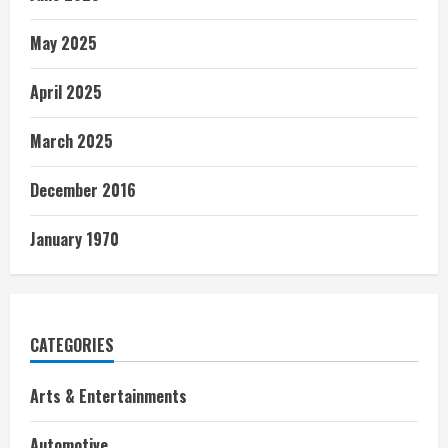
May 2025
April 2025
March 2025
December 2016
January 1970
CATEGORIES
Arts & Entertainments
Automotive