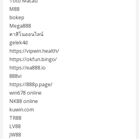
Toto Macau
M88
bokep
Mega888
คาสิโนออนไลน์
gelek4d
https://vipwin.health/
https://okfun.bingo/
https://ea888.io
888vi
https://888p.page/
win678 online
NK88 online
kuwin.com
TR88
LV88
JW88