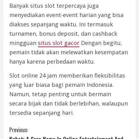
Banyak situs slot terpercaya juga
menyediakan event-event harian yang bisa
diakses sepanjang waktu. Ini termasuk
turnamen, bonus deposit, dan cashback
mingguan
situs slot gacor
Dengan begitu,
pemain tidak akan melewatkan kesempatan
hanya karena perbedaan waktu.
Slot online 24 jam memberikan fleksibilitas
yang luar biasa bagi pemain Indonesia.
Namun, tetap penting untuk bermain
secara bijak dan tidak berlebihan, walaupun
tersedia sepanjang hari.
C
Previous: