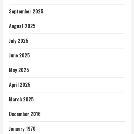
September 2025
August 2025
July 2025
June 2025
May 2025
April 2025
March 2025
December 2016
January 1970