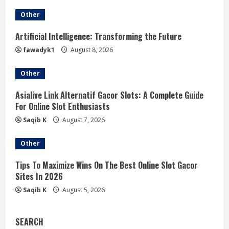
Other
Artificial Intelligence: Transforming the Future
fawadyk1
August 8, 2026
Other
Asialive Link Alternatif Gacor Slots: A Complete Guide
For Online Slot Enthusiasts
Saqib K
August 7, 2026
Other
Tips To Maximize Wins On The Best Online Slot Gacor
Sites In 2026
Saqib K
August 5, 2026
SEARCH