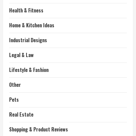
Health & Fitness
Home & Kitchen Ideas
Industrial Designs
Legal & Law
Lifestyle & Fashion
Other
Pets
Real Estate
Shopping & Product Reviews