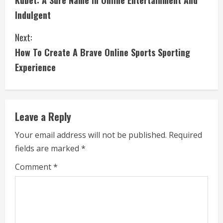
Kubet: A Sure Name In Online Entertainment And
o
Indulgent
n
Next:
t
How To Create A Brave Online Sports Sporting
i
Experience
n
u
Leave a Reply
e
Your email address will not be published.
Required
fields are marked
*
R
Comment
*
e
a
d