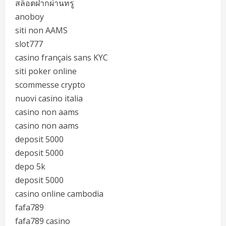
สล็อตฝากผ่านทรู
anoboy
siti non AAMS
slot777
casino français sans KYC
siti poker online
scommesse crypto
nuovi casino italia
casino non aams
casino non aams
deposit 5000
deposit 5000
depo 5k
deposit 5000
casino online cambodia
fafa789
fafa789 casino