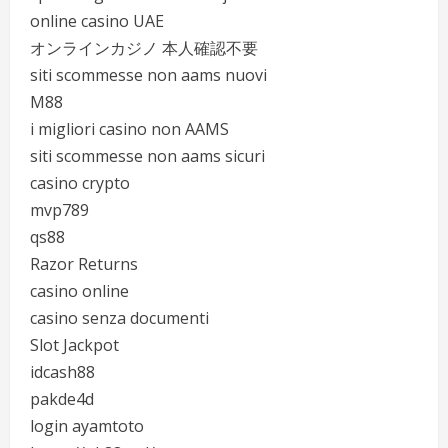
online casino UAE
オンラインカジノ 本人確認不要
siti scommesse non aams nuovi
M88
i migliori casino non AAMS
siti scommesse non aams sicuri
casino crypto
mvp789
qs88
Razor Returns
casino online
casino senza documenti
Slot Jackpot
idcash88
pakde4d
login ayamtoto