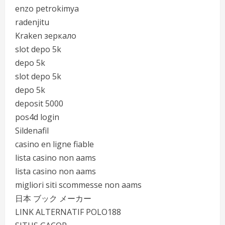
enzo petrokimya
radenjitu
Kraken зеркало
slot depo 5k
depo 5k
slot depo 5k
depo 5k
deposit 5000
pos4d login
Sildenafil
casino en ligne fiable
lista casino non aams
lista casino non aams
migliori siti scommesse non aams
日本 ブック メーカー
LINK ALTERNATIF POLO188