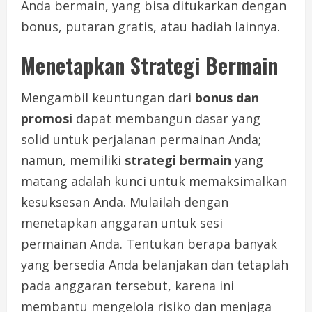
Anda bermain, yang bisa ditukarkan dengan
bonus, putaran gratis, atau hadiah lainnya.
Menetapkan Strategi Bermain
Mengambil keuntungan dari
bonus dan
promosi
dapat membangun dasar yang
solid untuk perjalanan permainan Anda;
namun, memiliki
strategi bermain
yang
matang adalah kunci untuk memaksimalkan
kesuksesan Anda. Mulailah dengan
menetapkan anggaran untuk sesi
permainan Anda. Tentukan berapa banyak
yang bersedia Anda belanjakan dan tetaplah
pada anggaran tersebut, karena ini
membantu mengelola risiko dan menjaga