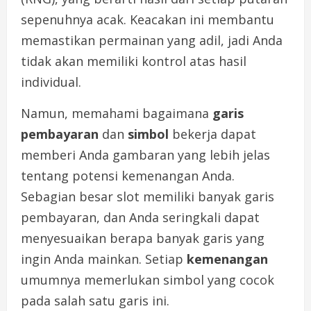
sepenuhnya acak. Keacakan ini membantu
memastikan permainan yang adil, jadi Anda
tidak akan memiliki kontrol atas hasil
individual.
Namun, memahami bagaimana
garis
pembayaran
dan
simbol
bekerja dapat
memberi Anda gambaran yang lebih jelas
tentang potensi kemenangan Anda.
Sebagian besar slot memiliki banyak garis
pembayaran, dan Anda seringkali dapat
menyesuaikan berapa banyak garis yang
ingin Anda mainkan. Setiap
kemenangan
umumnya memerlukan simbol yang cocok
pada salah satu garis ini.