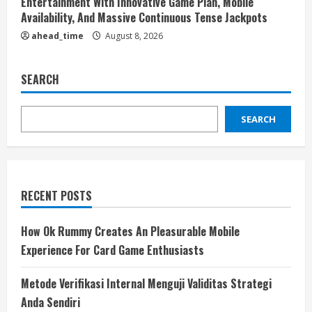
Entertainment With Innovative Game Plan, Mobile
Availability, And Massive Continuous Tense Jackpots
ahead_time
August 8, 2026
SEARCH
SEARCH
RECENT POSTS
How Ok Rummy Creates An Pleasurable Mobile
Experience For Card Game Enthusiasts
Metode Verifikasi Internal Menguji Validitas Strategi
Anda Sendiri