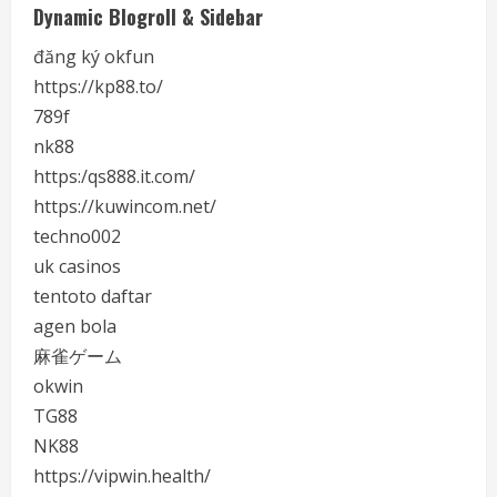
Dynamic Blogroll & Sidebar
đăng ký okfun
https://kp88.to/
789f
nk88
https:/qs888.it.com/
https://kuwincom.net/
techno002
uk casinos
tentoto daftar
agen bola
麻雀ゲーム
okwin
TG88
NK88
https://vipwin.health/