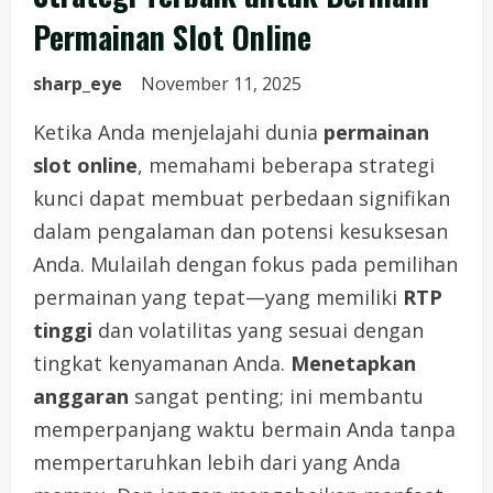
Permainan Slot Online
sharp_eye
November 11, 2025
Ketika Anda menjelajahi dunia
permainan
slot online
, memahami beberapa strategi
kunci dapat membuat perbedaan signifikan
dalam pengalaman dan potensi kesuksesan
Anda. Mulailah dengan fokus pada pemilihan
permainan yang tepat—yang memiliki
RTP
tinggi
dan volatilitas yang sesuai dengan
tingkat kenyamanan Anda.
Menetapkan
anggaran
sangat penting; ini membantu
memperpanjang waktu bermain Anda tanpa
mempertaruhkan lebih dari yang Anda