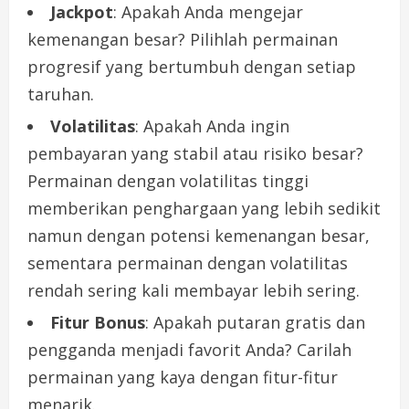
Jackpot
: Apakah Anda mengejar
kemenangan besar? Pilihlah permainan
progresif yang bertumbuh dengan setiap
taruhan.
Volatilitas
: Apakah Anda ingin
pembayaran yang stabil atau risiko besar?
Permainan dengan volatilitas tinggi
memberikan penghargaan yang lebih sedikit
namun dengan potensi kemenangan besar,
sementara permainan dengan volatilitas
rendah sering kali membayar lebih sering.
Fitur Bonus
: Apakah putaran gratis dan
pengganda menjadi favorit Anda? Carilah
permainan yang kaya dengan fitur-fitur
menarik.