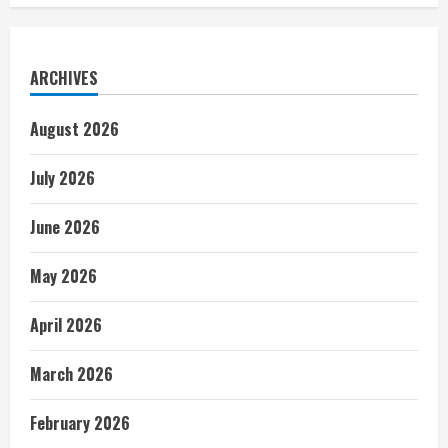
ARCHIVES
August 2026
July 2026
June 2026
May 2026
April 2026
March 2026
February 2026