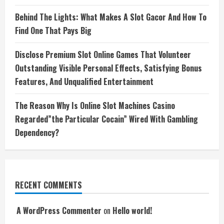
Behind The Lights: What Makes A Slot Gacor And How To
Find One That Pays Big
Disclose Premium Slot Online Games That Volunteer
Outstanding Visible Personal Effects, Satisfying Bonus
Features, And Unqualified Entertainment
The Reason Why Is Online Slot Machines Casino
Regarded”the Particular Cocain” Wired With Gambling
Dependency?
RECENT COMMENTS
A WordPress Commenter
on
Hello world!