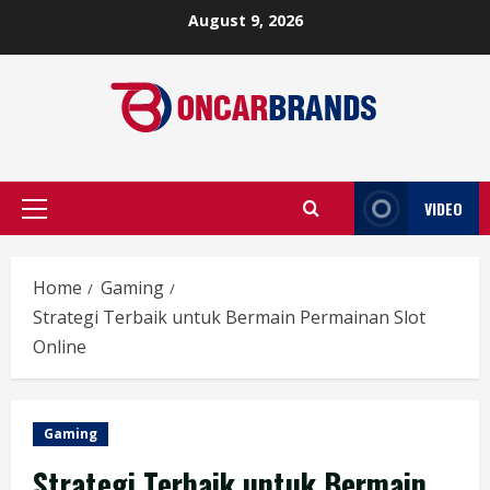
Skip
August 9, 2026
to
content
VIDEO
Primary
Menu
Home
Gaming
Strategi Terbaik untuk Bermain Permainan Slot
Online
Gaming
Strategi Terbaik untuk Bermain