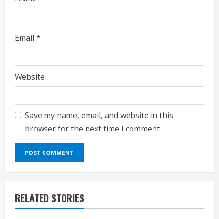
Email
*
Website
Save my name, email, and website in this
browser for the next time I comment.
RELATED STORIES