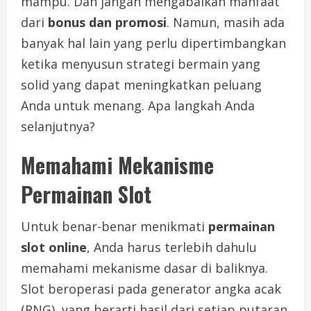
mampu. Dan jangan mengabaikan manfaat
dari
bonus dan promosi
. Namun, masih ada
banyak hal lain yang perlu dipertimbangkan
ketika menyusun strategi bermain yang
solid yang dapat meningkatkan peluang
Anda untuk menang. Apa langkah Anda
selanjutnya?
Memahami Mekanisme
Permainan Slot
Untuk benar-benar menikmati
permainan
slot online
, Anda harus terlebih dahulu
memahami mekanisme dasar di baliknya.
Slot beroperasi pada generator angka acak
(RNG), yang berarti hasil dari setiap putaran