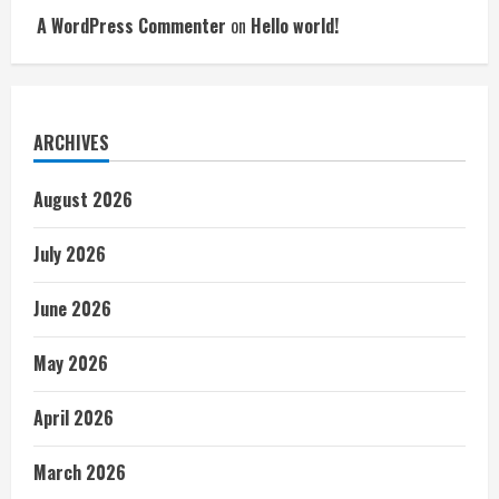
A WordPress Commenter
on
Hello world!
ARCHIVES
August 2026
July 2026
June 2026
May 2026
April 2026
March 2026