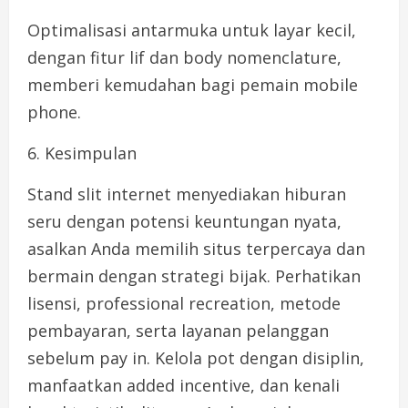
Optimalisasi antarmuka untuk layar kecil,
dengan fitur lif dan body nomenclature,
memberi kemudahan bagi pemain mobile
phone.
6. Kesimpulan
Stand slit internet menyediakan hiburan
seru dengan potensi keuntungan nyata,
asalkan Anda memilih situs terpercaya dan
bermain dengan strategi bijak. Perhatikan
lisensi, professional recreation, metode
pembayaran, serta layanan pelanggan
sebelum pay in. Kelola pot dengan disiplin,
manfaatkan added incentive, dan kenali