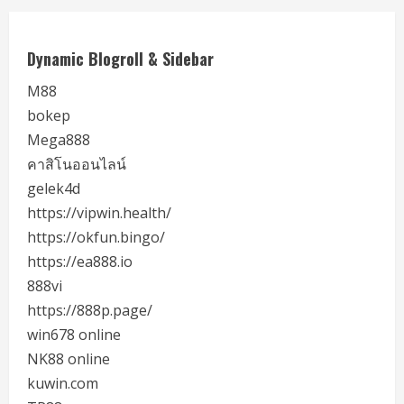
Dynamic Blogroll & Sidebar
M88
bokep
Mega888
คาสิโนออนไลน์
gelek4d
https://vipwin.health/
https://okfun.bingo/
https://ea888.io
888vi
https://888p.page/
win678 online
NK88 online
kuwin.com