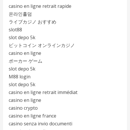
casino en ligne retrait rapide
온라인홀덤
ライブカジノ おすすめ
slot88
slot depo 5k
ビットコイン オンラインカジノ
casino en ligne
ポーカー ゲーム
slot depo 5k
M88 login
slot depo 5k
casino en ligne retrait immédiat
casino en ligne
casino crypto
casino en ligne france
casino senza invio documenti