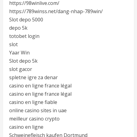
https://98winlive.com/
https://789winss.net/dang-nhap-789win/
Slot depo 5000
depo 5k
totobet login
slot
Yaar Win
Slot depo 5k
slot gacor
spletne igre za denar
casino en ligne france légal
casino en ligne france légal
casino en ligne fiable
online casino sites in uae
meilleur casino crypto
casino en ligne
Schweinefleisch kaufen Dortmund