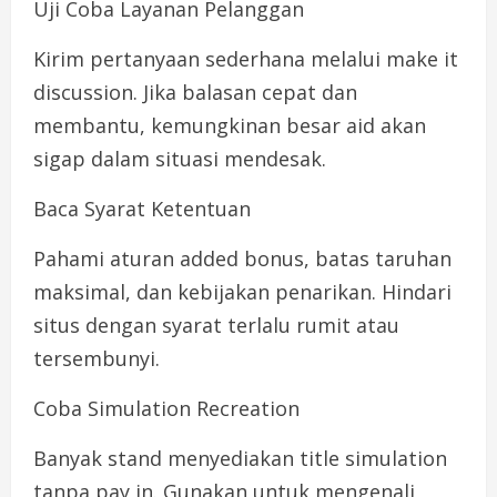
Uji Coba Layanan Pelanggan
Kirim pertanyaan sederhana melalui make it
discussion. Jika balasan cepat dan
membantu, kemungkinan besar aid akan
sigap dalam situasi mendesak.
Baca Syarat Ketentuan
Pahami aturan added bonus, batas taruhan
maksimal, dan kebijakan penarikan. Hindari
situs dengan syarat terlalu rumit atau
tersembunyi.
Coba Simulation Recreation
Banyak stand menyediakan title simulation
tanpa pay in. Gunakan untuk mengenali