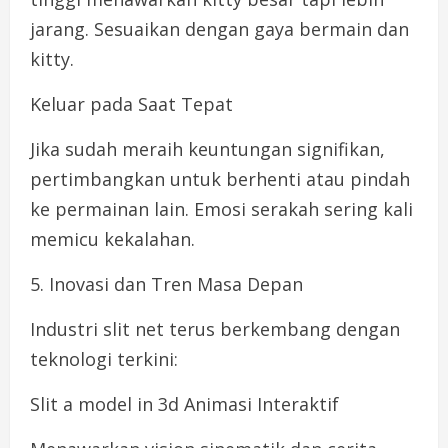
jarang. Sesuaikan dengan gaya bermain dan
kitty.
Keluar pada Saat Tepat
Jika sudah meraih keuntungan signifikan,
pertimbangkan untuk berhenti atau pindah
ke permainan lain. Emosi serakah sering kali
memicu kekalahan.
5. Inovasi dan Tren Masa Depan
Industri slit net terus berkembang dengan
teknologi terkini:
Slit a model in 3d Animasi Interaktif