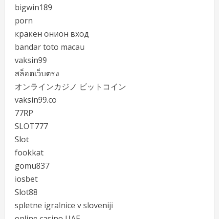
bigwin189
porn
кракен онион вход
bandar toto macau
vaksin99
สล็อตเว็บตรง
オンラインカジノ ビットコイン
vaksin99.co
77RP
SLOT777
Slot
fookkat
gomu837
iosbet
Slot88
spletne igralnice v sloveniji
online casino UAE