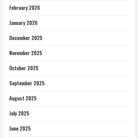
February 2026
January 2026
December 2025
November 2025
October 2025
September 2025
August 2025
July 2025
June 2025