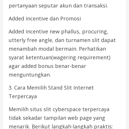
pertanyaan seputar akun dan transaksi.
Added incentive dan Promosi
Added incentive new phallus, procuring,
utterly free angle, dan turnamen slit dapat
menambah modal bermain. Perhatikan
syarat ketentuan(wagering requirement)
agar added bonus benar-benar
menguntungkan.
3. Cara Memilih Stand Slit Internet
Terpercaya
Memilih situs slit cyberspace terpercaya
tidak sekadar tampilan web page yang
menarik. Berikut langkah-langkah praktis: