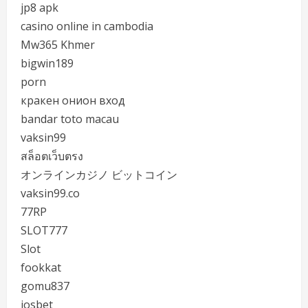
jp8 apk
casino online in cambodia
Mw365 Khmer
bigwin189
porn
кракен онион вход
bandar toto macau
vaksin99
สล็อตเว็บตรง
オンラインカジノ ビットコイン
vaksin99.co
77RP
SLOT777
Slot
fookkat
gomu837
iosbet