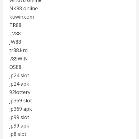
win678 online
NK88 online
kuwin.com
TR88
LV88
JW88
tr88.krd
789WIN
QS88
jp24 slot
jp24 apk
92lottery
jp369 slot
jp369 apk
jp99 slot
jp99 apk
jp8 slot