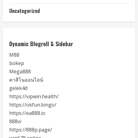
Uncategorized
Dynamic Blogroll & Sidebar
M88
bokep
Mega888
คาสิโนออนไลน์
gelek4d
https://vipwin.health/
https://okfun.bingo/
https://ea888.io
888vi
https://888p.page/