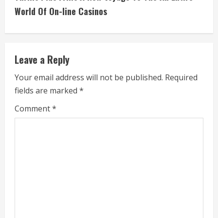
i
World Of On-line Casinos
n
u
Leave a Reply
e
Your email address will not be published.
Required
fields are marked
*
R
Comment
*
e
a
d
i
n