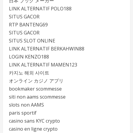
日本 ブック メーカー
LINK ALTERNATIF POLO188
SITUS GACOR
RTP BANTENG69
SITUS GACOR
SITUS SLOT ONLINE
LINK ALTERNATIF BERKAHWIN88
LOGIN KENZO188
LINK ALTERNATIF MAMEN123
카지노 해외 사이트
オンライン カジノ アプリ
bookmaker scommesse
siti non aams scommesse
slots non AAMS
paris sportif
casino sans KYC crypto
casino en ligne crypto