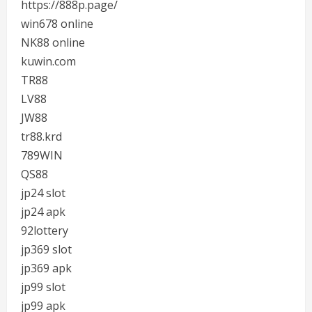
https://888p.page/
win678 online
NK88 online
kuwin.com
TR88
LV88
JW88
tr88.krd
789WIN
QS88
jp24 slot
jp24 apk
92lottery
jp369 slot
jp369 apk
jp99 slot
jp99 apk