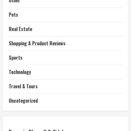
Other
Pets
Real Estate
Shopping & Product Reviews
Sports
Technology
Travel & Tours
Uncategorized