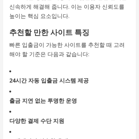
신속하게 해결해 줍니다. 이는 이용자 신뢰도를
높이는 핵심 요소입니다.
추천할 만한 사이트 특징
빠른 입출금이 가능한 사이트를 추천할 때 고려
해야 할 기준은 다음과 같습니다:
24시간 자동 입출금 시스템 제공
출금 지연 없는 투명한 운영
다양한 결제 수단 지원