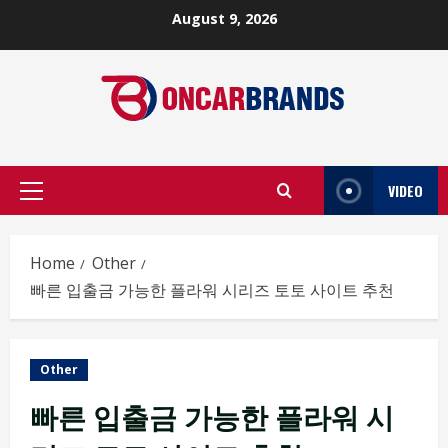
Skip
August 9, 2026
to
content
VIDEO
Primary
Menu
Home
Other
빠른 입출금 가능한 플라워 시리즈 토토 사이트 추천
Other
빠른 입출금 가능한 플라워 시