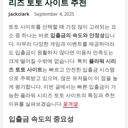
리즈 토토 사이트 추천
Jackclark
September 4, 2025
토토 사이트를 선택할 때 가장 많이 고려되는 요
소 중 하나는 바로
입출금의 속도와 안정성
입니
다. 아무리 다양한 게임과 이벤트를 제공하더라
도 입출금이 원활하지 않다면 이용자 만족도는
크게 떨어질 수밖에 없습니다. 특히
플라워 시리
즈 토토 사이트
는 빠르고 안전한 입출금 시스템
으로 주목받고 있으며, 많은 유저들이 이 점을 높
게 평가합니다. 이번 글에서는 빠른 입출금이 가
능한 플라워 시리즈 토토 사이트의 특징과 추천
이유를 살펴보겠습니다
꽃계열
.
입출금 속도의 중요성