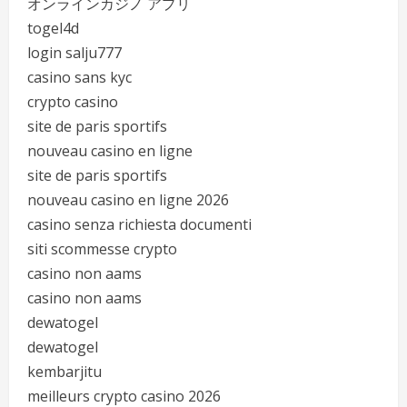
オンラインカジノ アプリ
togel4d
login salju777
casino sans kyc
crypto casino
site de paris sportifs
nouveau casino en ligne
site de paris sportifs
nouveau casino en ligne 2026
casino senza richiesta documenti
siti scommesse crypto
casino non aams
casino non aams
dewatogel
dewatogel
kembarjitu
meilleurs crypto casino 2026