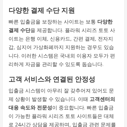
다양한 결제 수단 지원
빠른 입출금을 보장하는 사이트는 보통
다양한
결제 수단
을 제공합니다. 플라워 시리즈 토토 사
이트는 은행 이체, 신용카드, 간편 결제, 전자지
갑, 심지어 가상화폐까지 지원하는 경우도 있습
니다. 이러한 시스템은 국내외 이용자 모두가 편
리하게 자금을 관리할 수 있도록 돕습니다.
고객 서비스와 연결된 안정성
입출금 시스템이 아무리 잘 갖추어져 있어도 문
제 상황이 발생할 수 있습니다. 이때
고객센터의
대응 속도와 전문성
이 중요합니다. 빠른 입출금
이 가능한 플라워 시리즈 토토 사이트들은 대체
로 24시간 상담을 제공하며, 입출금 관련 문제를