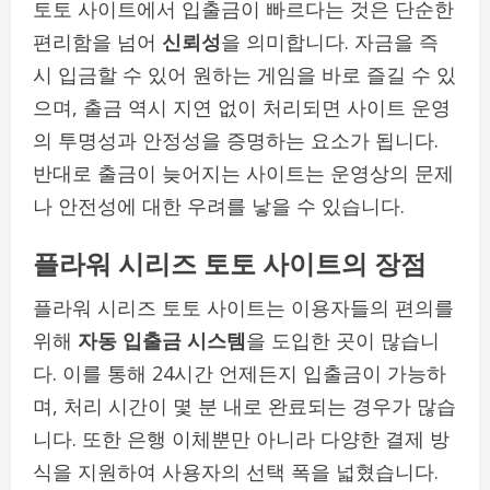
토토 사이트에서 입출금이 빠르다는 것은 단순한
편리함을 넘어
신뢰성
을 의미합니다. 자금을 즉
시 입금할 수 있어 원하는 게임을 바로 즐길 수 있
으며, 출금 역시 지연 없이 처리되면 사이트 운영
의 투명성과 안정성을 증명하는 요소가 됩니다.
반대로 출금이 늦어지는 사이트는 운영상의 문제
나 안전성에 대한 우려를 낳을 수 있습니다.
플라워 시리즈 토토 사이트의 장점
플라워 시리즈 토토 사이트는 이용자들의 편의를
위해
자동 입출금 시스템
을 도입한 곳이 많습니
다. 이를 통해 24시간 언제든지 입출금이 가능하
며, 처리 시간이 몇 분 내로 완료되는 경우가 많습
니다. 또한 은행 이체뿐만 아니라 다양한 결제 방
식을 지원하여 사용자의 선택 폭을 넓혔습니다.