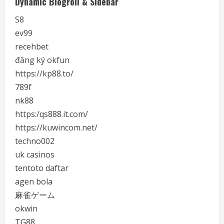
Dynamic Blogroll & Sidebar
S8
ev99
recehbet
đăng ký okfun
https://kp88.to/
789f
nk88
https:/qs888.it.com/
https://kuwincom.net/
techno002
uk casinos
tentoto daftar
agen bola
麻雀ゲーム
okwin
TG88