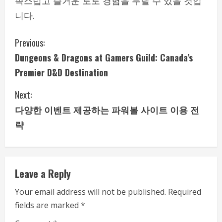
족스럽고 즐거운 토토 경험을 누릴 수 있을 것입
니다.
C
Previous:
Dungeons & Dragons at Gamers Guild: Canada’s
o
Premier D&D Destination
n
Next:
t
다양한 이벤트 제공하는 파워볼 사이트 이용 전
i
략
n
u
Leave a Reply
e
Your email address will not be published.
Required
fields are marked
*
R