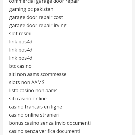
commercial garage door repair
gaming pc pakistan
garage door repair cost
garage door repair irving
slot resmi
link pos4d
link pos4d
link pos4d
btc casino
siti non aams scommesse
slots non AAMS
lista casino non aams
siti casino online
casino francais en ligne
casino online stranieri
bonus casino senza invio documenti
casino senza verifica documenti