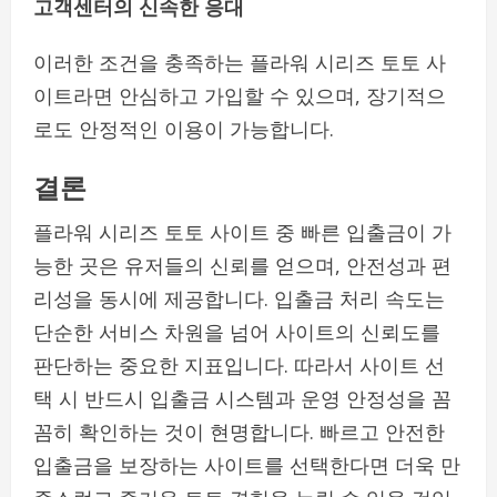
고객센터의 신속한 응대
이러한 조건을 충족하는 플라워 시리즈 토토 사
이트라면 안심하고 가입할 수 있으며, 장기적으
로도 안정적인 이용이 가능합니다.
결론
플라워 시리즈 토토 사이트 중 빠른 입출금이 가
능한 곳은 유저들의 신뢰를 얻으며, 안전성과 편
리성을 동시에 제공합니다. 입출금 처리 속도는
단순한 서비스 차원을 넘어 사이트의 신뢰도를
판단하는 중요한 지표입니다. 따라서 사이트 선
택 시 반드시 입출금 시스템과 운영 안정성을 꼼
꼼히 확인하는 것이 현명합니다. 빠르고 안전한
입출금을 보장하는 사이트를 선택한다면 더욱 만