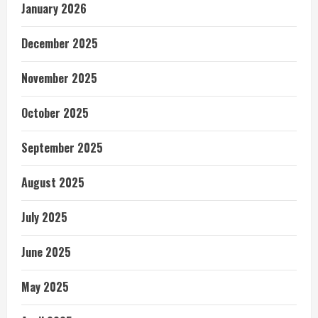
January 2026
December 2025
November 2025
October 2025
September 2025
August 2025
July 2025
June 2025
May 2025