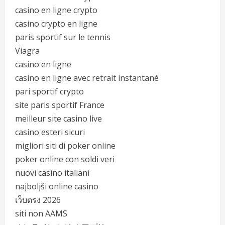
casino en ligne crypto
casino crypto en ligne
paris sportif sur le tennis
Viagra
casino en ligne
casino en ligne avec retrait instantané
pari sportif crypto
site paris sportif France
meilleur site casino live
casino esteri sicuri
migliori siti di poker online
poker online con soldi veri
nuovi casino italiani
najboljši online casino
เว็บตรง 2026
siti non AAMS