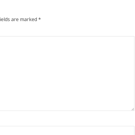
fields are marked
*