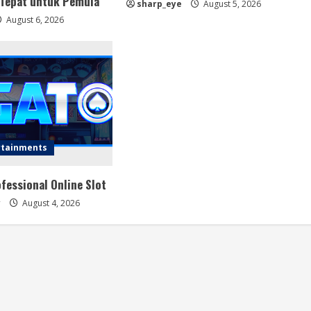
 Tepat untuk Pemula
sharp_eye
August 5, 2026
August 6, 2026
rtainments
fessional Online Slot
y
August 4, 2026