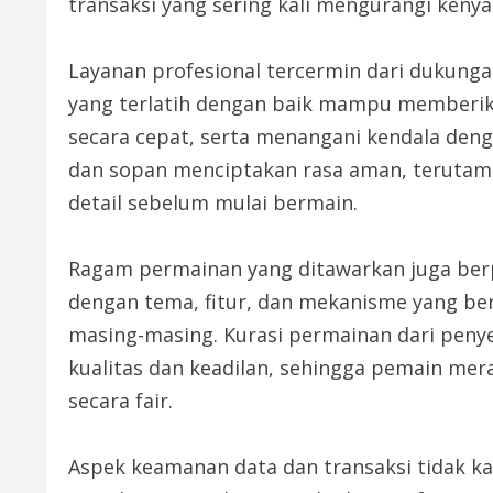
transaksi yang sering kali mengurangi keny
Layanan profesional tercermin dari dukunga
yang terlatih dengan baik mampu memberik
secara cepat, serta menangani kendala deng
dan sopan menciptakan rasa aman, teruta
detail sebelum mulai bermain.
Ragam permainan yang ditawarkan juga berp
dengan tema, fitur, dan mekanisme yang be
masing-masing. Kurasi permainan dari pen
kualitas dan keadilan, sehingga pemain mer
secara fair.
Aspek keamanan data dan transaksi tidak kal