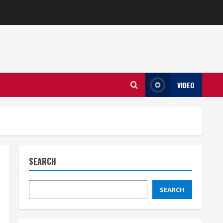
VIDEO
SEARCH
SEARCH