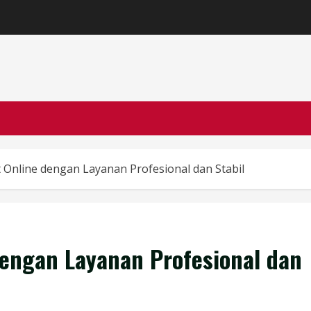
 Online dengan Layanan Profesional dan Stabil
dengan Layanan Profesional dan