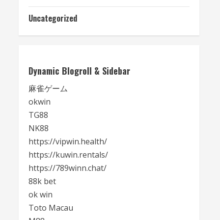
Uncategorized
Dynamic Blogroll & Sidebar
麻雀ゲーム
okwin
TG88
NK88
https://vipwin.health/
https://kuwin.rentals/
https://789winn.chat/
88k bet
ok win
Toto Macau