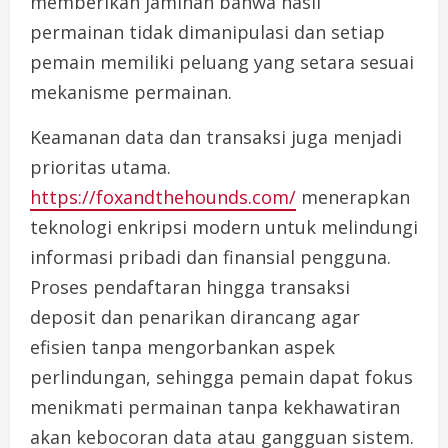
memberikan jaminan bahwa hasil
permainan tidak dimanipulasi dan setiap
pemain memiliki peluang yang setara sesuai
mekanisme permainan.
Keamanan data dan transaksi juga menjadi
prioritas utama.
https://foxandthehounds.com/
menerapkan
teknologi enkripsi modern untuk melindungi
informasi pribadi dan finansial pengguna.
Proses pendaftaran hingga transaksi
deposit dan penarikan dirancang agar
efisien tanpa mengorbankan aspek
perlindungan, sehingga pemain dapat fokus
menikmati permainan tanpa kekhawatiran
akan kebocoran data atau gangguan sistem.