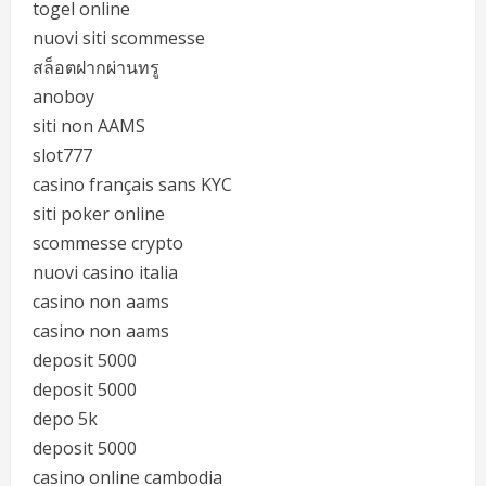
togel online
nuovi siti scommesse
สล็อตฝากผ่านทรู
anoboy
siti non AAMS
slot777
casino français sans KYC
siti poker online
scommesse crypto
nuovi casino italia
casino non aams
casino non aams
deposit 5000
deposit 5000
depo 5k
deposit 5000
casino online cambodia