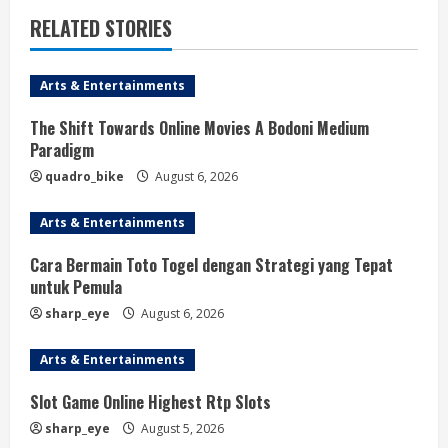
RELATED STORIES
Arts & Entertainments
The Shift Towards Online Movies A Bodoni Medium
Paradigm
quadro_bike
August 6, 2026
Arts & Entertainments
Cara Bermain Toto Togel dengan Strategi yang Tepat
untuk Pemula
sharp_eye
August 6, 2026
Arts & Entertainments
Slot Game Online Highest Rtp Slots
sharp_eye
August 5, 2026