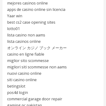
mejores casinos online
apps de casino online sin licencia
Yaar win
best cs2 case opening sites
lotto01
lista casino non aams
lista casinos online
オンライン カジノ ブック メーカー
casino en ligne fiable
miglior sito scommesse
migliori siti scommesse non aams
nuovi casino online
siti casino online
betingslot
pos4d login
commercial garage door repair
gaming pc pakistan