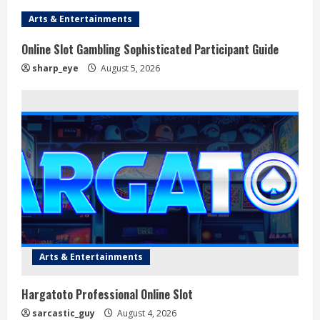
Arts & Entertainments
Online Slot Gambling Sophisticated Participant Guide
sharp_eye
August 5, 2026
Arts & Entertainments
Hargatoto Professional Online Slot
sarcastic_guy
August 4, 2026