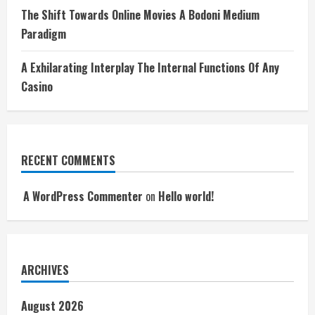
The Shift Towards Online Movies A Bodoni Medium
Paradigm
A Exhilarating Interplay The Internal Functions Of Any
Casino
RECENT COMMENTS
A WordPress Commenter
on
Hello world!
ARCHIVES
August 2026