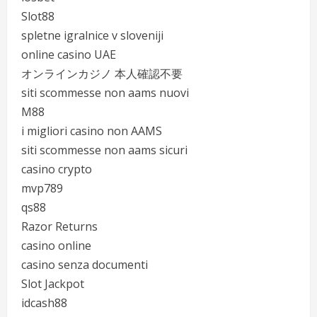
Slot88
spletne igralnice v sloveniji
online casino UAE
オンラインカジノ 本人確認不要
siti scommesse non aams nuovi
M88
i migliori casino non AAMS
siti scommesse non aams sicuri
casino crypto
mvp789
qs88
Razor Returns
casino online
casino senza documenti
Slot Jackpot
idcash88