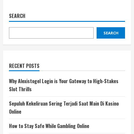
SEARCH
SEARCH
RECENT POSTS
Why Alexistogel Login is Your Gateway to High-Stakes
Slot Thrills
Sepuluh Kekeliruan Sering Terjadi Saat Main Di Kasino
Online
How to Stay Safe While Gambling Online