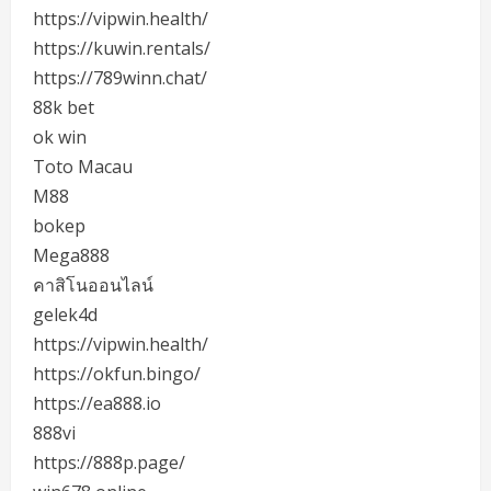
https://vipwin.health/
https://kuwin.rentals/
https://789winn.chat/
88k bet
ok win
Toto Macau
M88
bokep
Mega888
คาสิโนออนไลน์
gelek4d
https://vipwin.health/
https://okfun.bingo/
https://ea888.io
888vi
https://888p.page/