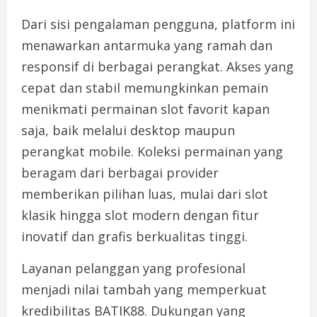
Dari sisi pengalaman pengguna, platform ini
menawarkan antarmuka yang ramah dan
responsif di berbagai perangkat. Akses yang
cepat dan stabil memungkinkan pemain
menikmati permainan slot favorit kapan
saja, baik melalui desktop maupun
perangkat mobile. Koleksi permainan yang
beragam dari berbagai provider
memberikan pilihan luas, mulai dari slot
klasik hingga slot modern dengan fitur
inovatif dan grafis berkualitas tinggi.
Layanan pelanggan yang profesional
menjadi nilai tambah yang memperkuat
kredibilitas BATIK88. Dukungan yang