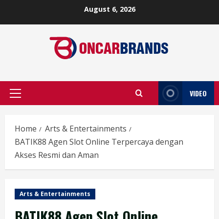
Skip
August 6, 2026
to
content
VIDEO
Primary
Menu
Home
Arts & Entertainments
BATIK88 Agen Slot Online Terpercaya dengan
Akses Resmi dan Aman
Arts & Entertainments
BATIK88 Agen Slot Online