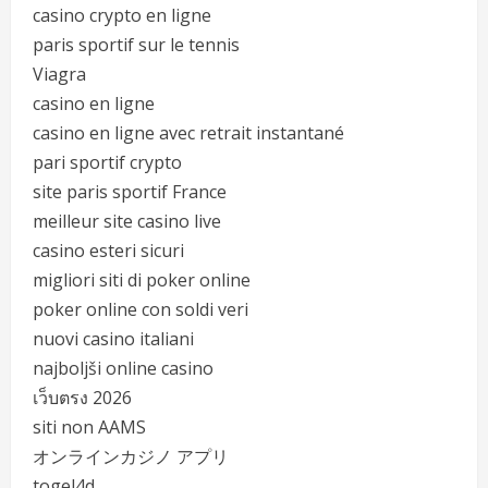
casino crypto en ligne
paris sportif sur le tennis
Viagra
casino en ligne
casino en ligne avec retrait instantané
pari sportif crypto
site paris sportif France
meilleur site casino live
casino esteri sicuri
migliori siti di poker online
poker online con soldi veri
nuovi casino italiani
najboljši online casino
เว็บตรง 2026
siti non AAMS
オンラインカジノ アプリ
togel4d