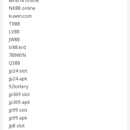
win678 online
NK88 online
kuwin.com
TR88
LV88
JW88
tr88.krd
789WIN
QS88
jp24 slot
jp24 apk
92lottery
jp369 slot
jp369 apk
jp99 slot
jp99 apk
jp8 slot