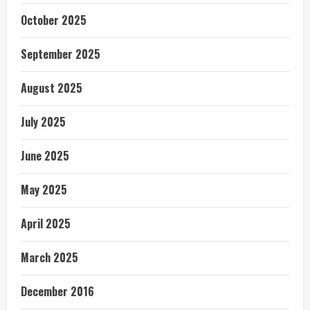
October 2025
September 2025
August 2025
July 2025
June 2025
May 2025
April 2025
March 2025
December 2016