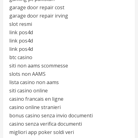
garage door repair cost
garage door repair irving
slot resmi
link pos4d
link pos4d
link pos4d
btc casino
siti non aams scommesse
slots non AAMS
lista casino non aams
siti casino online
casino francais en ligne
casino online stranieri
bonus casino senza invio documenti
casino senza verifica documenti
migliori app poker soldi veri