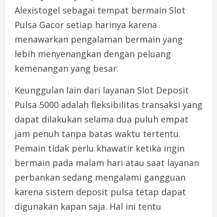
Alexistogel sebagai tempat bermain Slot
Pulsa Gacor setiap harinya karena
menawarkan pengalaman bermain yang
lebih menyenangkan dengan peluang
kemenangan yang besar.
Keunggulan lain dari layanan Slot Deposit
Pulsa 5000 adalah fleksibilitas transaksi yang
dapat dilakukan selama dua puluh empat
jam penuh tanpa batas waktu tertentu.
Pemain tidak perlu khawatir ketika ingin
bermain pada malam hari atau saat layanan
perbankan sedang mengalami gangguan
karena sistem deposit pulsa tetap dapat
digunakan kapan saja. Hal ini tentu