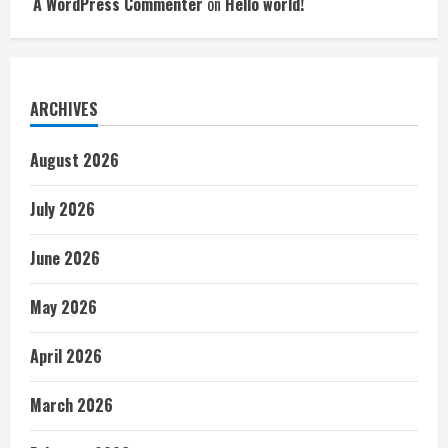
A WordPress Commenter
on
Hello world!
ARCHIVES
August 2026
July 2026
June 2026
May 2026
April 2026
March 2026