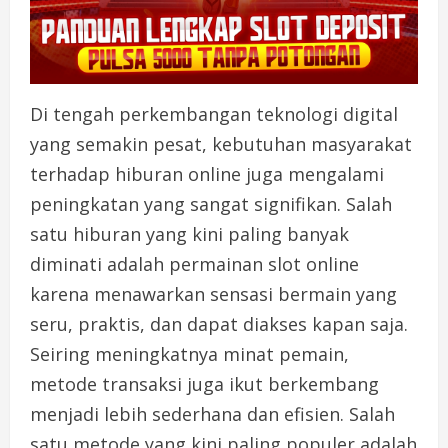
Di tengah perkembangan teknologi digital
yang semakin pesat, kebutuhan masyarakat
terhadap hiburan online juga mengalami
peningkatan yang sangat signifikan. Salah
satu hiburan yang kini paling banyak
diminati adalah permainan slot online
karena menawarkan sensasi bermain yang
seru, praktis, dan dapat diakses kapan saja.
Seiring meningkatnya minat pemain,
metode transaksi juga ikut berkembang
menjadi lebih sederhana dan efisien. Salah
satu metode yang kini paling populer adalah