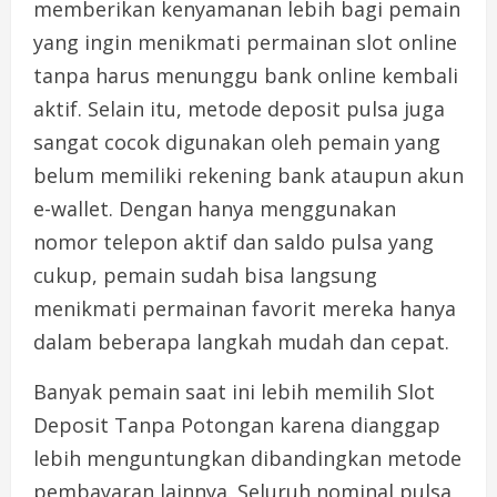
memberikan kenyamanan lebih bagi pemain
yang ingin menikmati permainan slot online
tanpa harus menunggu bank online kembali
aktif. Selain itu, metode deposit pulsa juga
sangat cocok digunakan oleh pemain yang
belum memiliki rekening bank ataupun akun
e-wallet. Dengan hanya menggunakan
nomor telepon aktif dan saldo pulsa yang
cukup, pemain sudah bisa langsung
menikmati permainan favorit mereka hanya
dalam beberapa langkah mudah dan cepat.
Banyak pemain saat ini lebih memilih Slot
Deposit Tanpa Potongan karena dianggap
lebih menguntungkan dibandingkan metode
pembayaran lainnya. Seluruh nominal pulsa