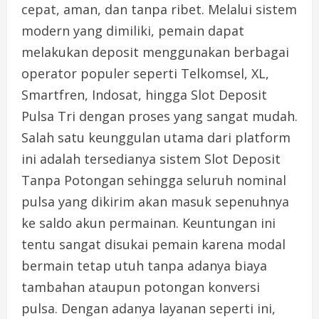
cepat, aman, dan tanpa ribet. Melalui sistem
modern yang dimiliki, pemain dapat
melakukan deposit menggunakan berbagai
operator populer seperti Telkomsel, XL,
Smartfren, Indosat, hingga Slot Deposit
Pulsa Tri dengan proses yang sangat mudah.
Salah satu keunggulan utama dari platform
ini adalah tersedianya sistem Slot Deposit
Tanpa Potongan sehingga seluruh nominal
pulsa yang dikirim akan masuk sepenuhnya
ke saldo akun permainan. Keuntungan ini
tentu sangat disukai pemain karena modal
bermain tetap utuh tanpa adanya biaya
tambahan ataupun potongan konversi
pulsa. Dengan adanya layanan seperti ini,