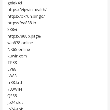
gelek4d
https://vipwin.health/
https://okfun.bingo/
https://ea888.io
888vi
https://888p.page/
win678 online
NK88 online
kuwin.com
TR88
LV88
JW88
tr88.krd
789WIN
QS88
jp24 slot
jp24 apk