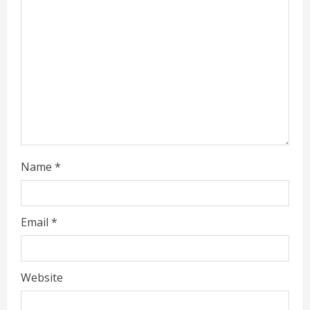
d
i
n
g
Name
*
Email
*
Website