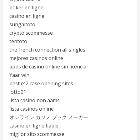
poker en ligne
casino en ligne
sungaitoto
crypto scommesse
tentoto
the french connection all singles
mejores casinos online
apps de casino online sin licencia
Yaar win
best cs2 case opening sites
lotto01
lista casino non aams
lista casinos online
オンライン カジノ ブック メーカー
casino en ligne fiable
miglior sito scommesse