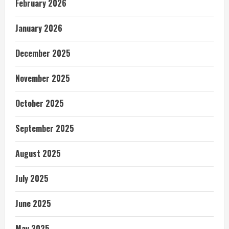
February 2026
January 2026
December 2025
November 2025
October 2025
September 2025
August 2025
July 2025
June 2025
May 2025