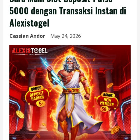
5000 dengan Transaksi Instan di
Alexistogel
Cassian Andor
May 24, 2026