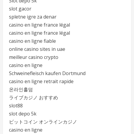
Slot depo 5k
slot gacor
spletne igre za denar
casino en ligne france légal
casino en ligne france légal
casino en ligne fiable
online casino sites in uae
meilleur casino crypto
casino en ligne
Schweinefleisch kaufen Dortmund
casino en ligne retrait rapide
온라인홀덤
ライブカジノ おすすめ
slot88
slot depo 5k
ビットコイン オンラインカジノ
casino en ligne