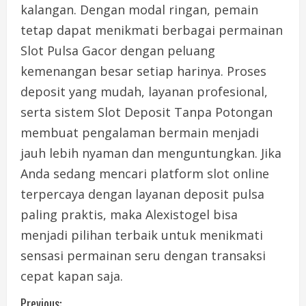
kalangan. Dengan modal ringan, pemain
tetap dapat menikmati berbagai permainan
Slot Pulsa Gacor dengan peluang
kemenangan besar setiap harinya. Proses
deposit yang mudah, layanan profesional,
serta sistem Slot Deposit Tanpa Potongan
membuat pengalaman bermain menjadi
jauh lebih nyaman dan menguntungkan. Jika
Anda sedang mencari platform slot online
terpercaya dengan layanan deposit pulsa
paling praktis, maka Alexistogel bisa
menjadi pilihan terbaik untuk menikmati
sensasi permainan seru dengan transaksi
cepat kapan saja.
Previous: