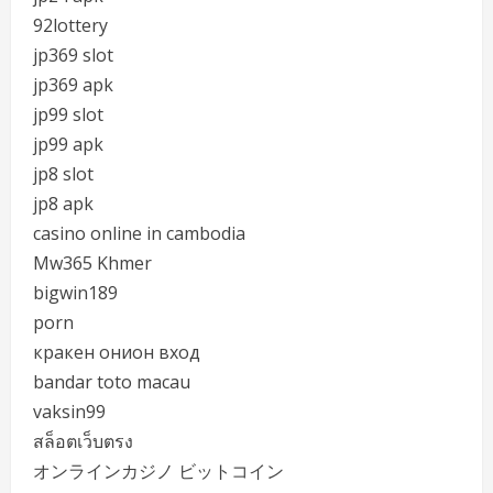
92lottery
jp369 slot
jp369 apk
jp99 slot
jp99 apk
jp8 slot
jp8 apk
casino online in cambodia
Mw365 Khmer
bigwin189
porn
кракен онион вход
bandar toto macau
vaksin99
สล็อตเว็บตรง
オンラインカジノ ビットコイン