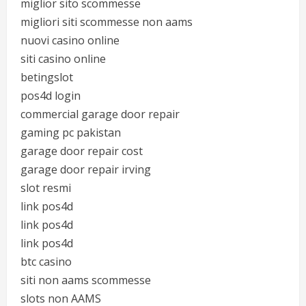
miglior sito scommesse
migliori siti scommesse non aams
nuovi casino online
siti casino online
betingslot
pos4d login
commercial garage door repair
gaming pc pakistan
garage door repair cost
garage door repair irving
slot resmi
link pos4d
link pos4d
link pos4d
btc casino
siti non aams scommesse
slots non AAMS