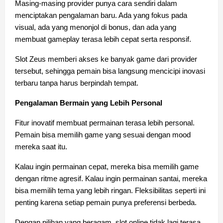
Masing-masing provider punya cara sendiri dalam 
menciptakan pengalaman baru. Ada yang fokus pada 
visual, ada yang menonjol di bonus, dan ada yang 
membuat gameplay terasa lebih cepat serta responsif.
Slot Zeus memberi akses ke banyak game dari provider 
tersebut, sehingga pemain bisa langsung mencicipi inovasi 
terbaru tanpa harus berpindah tempat.
Pengalaman Bermain yang Lebih Personal
Fitur inovatif membuat permainan terasa lebih personal. 
Pemain bisa memilih game yang sesuai dengan mood 
mereka saat itu.
Kalau ingin permainan cepat, mereka bisa memilih game 
dengan ritme agresif. Kalau ingin permainan santai, mereka 
bisa memilih tema yang lebih ringan. Fleksibilitas seperti ini 
penting karena setiap pemain punya preferensi berbeda.
Dengan pilihan yang beragam, slot online tidak lagi terasa 