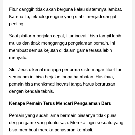
Fitur canggih tidak akan berguna kalau sistemnya lambat. 
Karena itu, teknologi engine yang stabil menjadi sangat 
penting.
Saat platform berjalan cepat, fitur inovatif bisa tampil lebih 
mulus dan tidak mengganggu pengalaman pemain. Ini 
membuat semua kejutan di dalam game terasa lebih 
menyatu.
Slot Zeus dikenal menjaga performa sistem agar fitur-fitur 
semacam ini bisa berjalan tanpa hambatan. Hasilnya, 
pemain bisa menikmati inovasi tanpa harus berurusan 
dengan kendala teknis.
Kenapa Pemain Terus Mencari Pengalaman Baru
Pemain yang sudah lama bermain biasanya tidak puas 
dengan game yang itu-itu saja. Mereka ingin sesuatu yang 
bisa membuat mereka penasaran kembali.