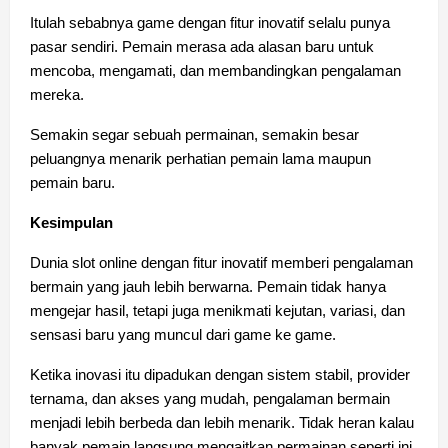
Itulah sebabnya game dengan fitur inovatif selalu punya 
pasar sendiri. Pemain merasa ada alasan baru untuk 
mencoba, mengamati, dan membandingkan pengalaman 
mereka.
Semakin segar sebuah permainan, semakin besar 
peluangnya menarik perhatian pemain lama maupun 
pemain baru.
Kesimpulan
Dunia slot online dengan fitur inovatif memberi pengalaman 
bermain yang jauh lebih berwarna. Pemain tidak hanya 
mengejar hasil, tetapi juga menikmati kejutan, variasi, dan 
sensasi baru yang muncul dari game ke game.
Ketika inovasi itu dipadukan dengan sistem stabil, provider 
ternama, dan akses yang mudah, pengalaman bermain 
menjadi lebih berbeda dan lebih menarik. Tidak heran kalau 
banyak pemain langsung mengaitkan permainan seperti ini 