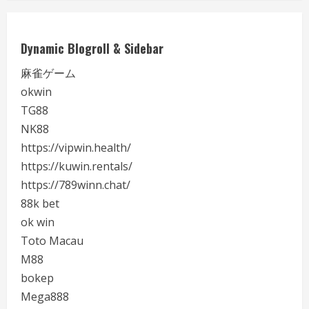
Dynamic Blogroll & Sidebar
麻雀ゲーム
okwin
TG88
NK88
https://vipwin.health/
https://kuwin.rentals/
https://789winn.chat/
88k bet
ok win
Toto Macau
M88
bokep
Mega888