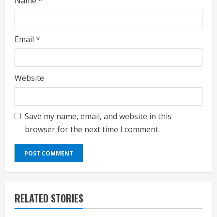
Name
*
Email
*
Website
Save my name, email, and website in this
browser for the next time I comment.
RELATED STORIES