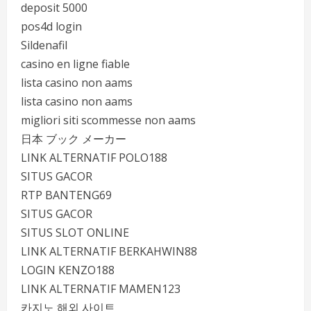
deposit 5000
pos4d login
Sildenafil
casino en ligne fiable
lista casino non aams
lista casino non aams
migliori siti scommesse non aams
日本 ブック メーカー
LINK ALTERNATIF POLO188
SITUS GACOR
RTP BANTENG69
SITUS GACOR
SITUS SLOT ONLINE
LINK ALTERNATIF BERKAHWIN88
LOGIN KENZO188
LINK ALTERNATIF MAMEN123
카지노 해외 사이트