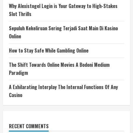
Why Alexistogel Login is Your Gateway to High-Stakes
Slot Thrills
Sepuluh Kekeliruan Sering Terjadi Saat Main Di Kasino
Online
How to Stay Safe While Gambling Online
The Shift Towards Online Movies A Bodoni Medium
Paradigm
A Exhilarating Interplay The Internal Functions Of Any
Casino
RECENT COMMENTS