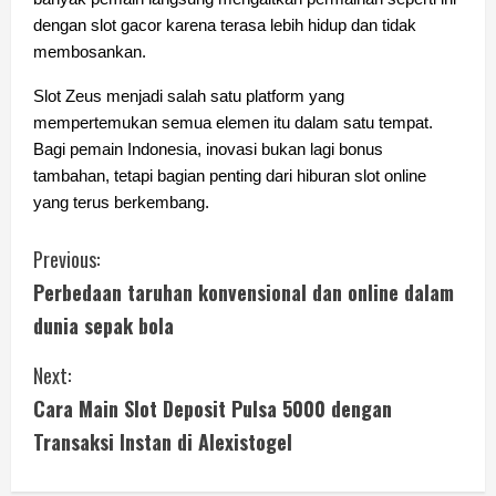
dengan slot gacor karena terasa lebih hidup dan tidak 
membosankan.
Slot Zeus menjadi salah satu platform yang 
mempertemukan semua elemen itu dalam satu tempat. 
Bagi pemain Indonesia, inovasi bukan lagi bonus 
tambahan, tetapi bagian penting dari hiburan slot online 
yang terus berkembang.
C
Previous:
Perbedaan taruhan konvensional dan online dalam
o
dunia sepak bola
n
Next:
t
Cara Main Slot Deposit Pulsa 5000 dengan
i
Transaksi Instan di Alexistogel