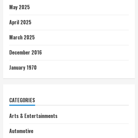
May 2025
April 2025
March 2025
December 2016
January 1970
CATEGORIES
Arts & Entertainments
Automotive