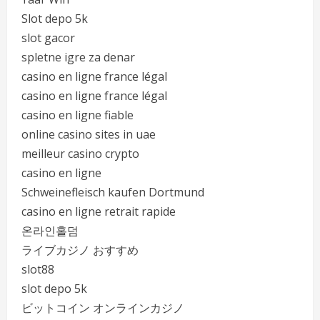
Slot depo 5k
slot gacor
spletne igre za denar
casino en ligne france légal
casino en ligne france légal
casino en ligne fiable
online casino sites in uae
meilleur casino crypto
casino en ligne
Schweinefleisch kaufen Dortmund
casino en ligne retrait rapide
온라인홀덤
ライブカジノ おすすめ
slot88
slot depo 5k
ビットコイン オンラインカジノ