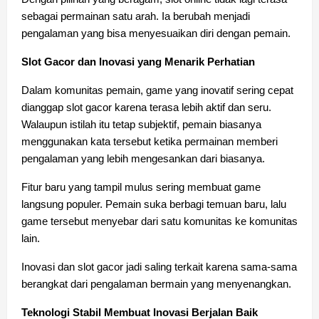
sebagai permainan satu arah. Ia berubah menjadi 
pengalaman yang bisa menyesuaikan diri dengan pemain.
Slot Gacor dan Inovasi yang Menarik Perhatian
Dalam komunitas pemain, game yang inovatif sering cepat 
dianggap slot gacor karena terasa lebih aktif dan seru. 
Walaupun istilah itu tetap subjektif, pemain biasanya 
menggunakan kata tersebut ketika permainan memberi 
pengalaman yang lebih mengesankan dari biasanya.
Fitur baru yang tampil mulus sering membuat game 
langsung populer. Pemain suka berbagi temuan baru, lalu 
game tersebut menyebar dari satu komunitas ke komunitas 
lain.
Inovasi dan slot gacor jadi saling terkait karena sama-sama 
berangkat dari pengalaman bermain yang menyenangkan.
Teknologi Stabil Membuat Inovasi Berjalan Baik