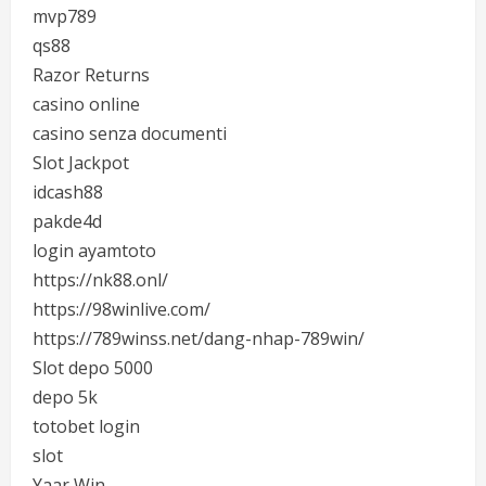
mvp789
qs88
Razor Returns
casino online
casino senza documenti
Slot Jackpot
idcash88
pakde4d
login ayamtoto
https://nk88.onl/
https://98winlive.com/
https://789winss.net/dang-nhap-789win/
Slot depo 5000
depo 5k
totobet login
slot
Yaar Win