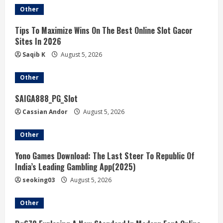
Other
Tips To Maximize Wins On The Best Online Slot Gacor
Sites In 2026
Saqib K
August 5, 2026
Other
SAIGA888_PG_Slot
Cassian Andor
August 5, 2026
Other
Yono Games Download: The Last Steer To Republic Of
India’s Leading Gambling App(2025)
seoking03
August 5, 2026
Other