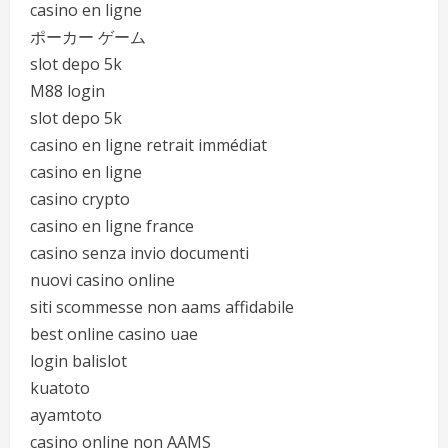
casino en ligne
ポーカー ゲーム
slot depo 5k
M88 login
slot depo 5k
casino en ligne retrait immédiat
casino en ligne
casino crypto
casino en ligne france
casino senza invio documenti
nuovi casino online
siti scommesse non aams affidabile
best online casino uae
login balislot
kuatoto
ayamtoto
casino online non AAMS