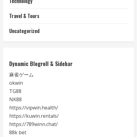
Technology
Travel & Tours
Uncategorized
Dynamic Blogroll & Sidebar
麻雀ゲーム
okwin
TG88
NK88
https://vipwin.health/
https://kuwin.rentals/
https://789winn.chat/
88k bet