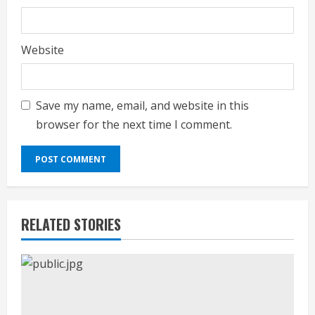
Website
Save my name, email, and website in this
browser for the next time I comment.
RELATED STORIES