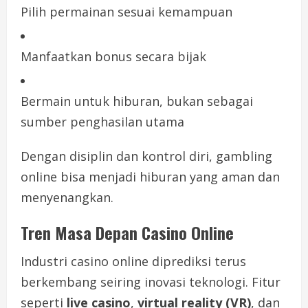
Pilih permainan sesuai kemampuan
Manfaatkan bonus secara bijak
Bermain untuk hiburan, bukan sebagai
sumber penghasilan utama
Dengan disiplin dan kontrol diri, gambling
online bisa menjadi hiburan yang aman dan
menyenangkan.
Tren Masa Depan Casino Online
Industri casino online diprediksi terus
berkembang seiring inovasi teknologi. Fitur
seperti
live casino
,
virtual reality (VR)
, dan