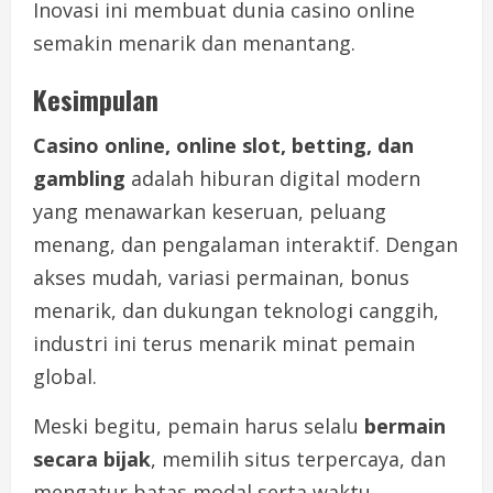
Inovasi ini membuat dunia casino online
semakin menarik dan menantang.
Kesimpulan
Casino online, online slot, betting, dan
gambling
adalah hiburan digital modern
yang menawarkan keseruan, peluang
menang, dan pengalaman interaktif. Dengan
akses mudah, variasi permainan, bonus
menarik, dan dukungan teknologi canggih,
industri ini terus menarik minat pemain
global.
Meski begitu, pemain harus selalu
bermain
secara bijak
, memilih situs terpercaya, dan
mengatur batas modal serta waktu