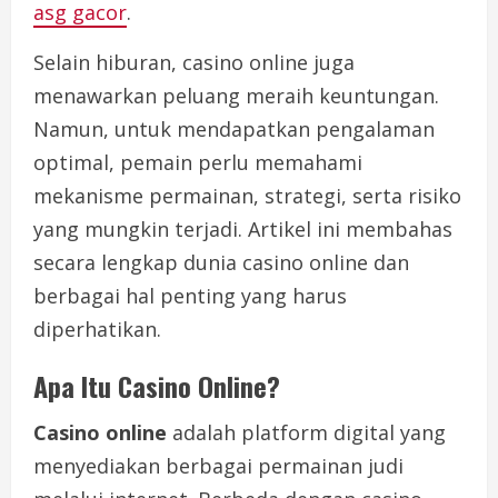
asg gacor
.
Selain hiburan, casino online juga
menawarkan peluang meraih keuntungan.
Namun, untuk mendapatkan pengalaman
optimal, pemain perlu memahami
mekanisme permainan, strategi, serta risiko
yang mungkin terjadi. Artikel ini membahas
secara lengkap dunia casino online dan
berbagai hal penting yang harus
diperhatikan.
Apa Itu Casino Online?
Casino online
adalah platform digital yang
menyediakan berbagai permainan judi