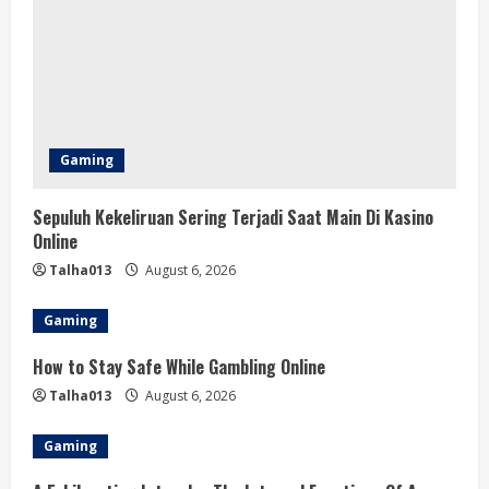
Gaming
Sepuluh Kekeliruan Sering Terjadi Saat Main Di Kasino
Online
Talha013
August 6, 2026
Gaming
How to Stay Safe While Gambling Online
Talha013
August 6, 2026
Gaming