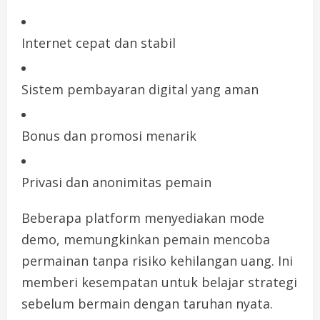
Internet cepat dan stabil
Sistem pembayaran digital yang aman
Bonus dan promosi menarik
Privasi dan anonimitas pemain
Beberapa platform menyediakan mode
demo, memungkinkan pemain mencoba
permainan tanpa risiko kehilangan uang. Ini
memberi kesempatan untuk belajar strategi
sebelum bermain dengan taruhan nyata.