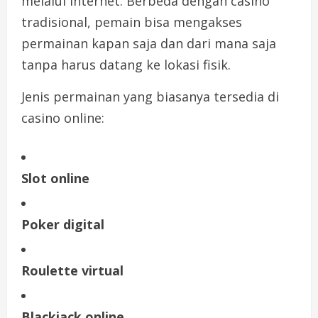
melalui internet. Berbeda dengan casino
tradisional, pemain bisa mengakses
permainan kapan saja dan dari mana saja
tanpa harus datang ke lokasi fisik.
Jenis permainan yang biasanya tersedia di
casino online:
Slot online
Poker digital
Roulette virtual
Blackjack online