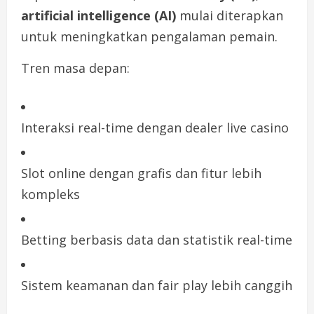
artificial intelligence (AI)
mulai diterapkan
untuk meningkatkan pengalaman pemain.
Tren masa depan:
Interaksi real-time dengan dealer live casino
Slot online dengan grafis dan fitur lebih
kompleks
Betting berbasis data dan statistik real-time
Sistem keamanan dan fair play lebih canggih