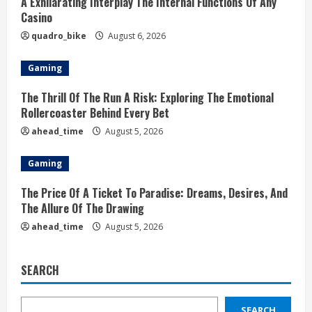
A Exhilarating Interplay The Internal Functions Of Any
Casino
quadro_bike
August 6, 2026
Gaming
The Thrill Of The Run A Risk: Exploring The Emotional
Rollercoaster Behind Every Bet
ahead_time
August 5, 2026
Gaming
The Price Of A Ticket To Paradise: Dreams, Desires, And
The Allure Of The Drawing
ahead_time
August 5, 2026
SEARCH
SEARCH