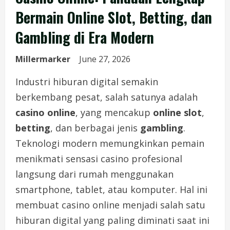
Bermain Online Slot, Betting, dan
Gambling di Era Modern
Millermarker
June 27, 2026
Industri hiburan digital semakin
berkembang pesat, salah satunya adalah
casino online
, yang mencakup
online slot
,
betting
, dan berbagai jenis
gambling
.
Teknologi modern memungkinkan pemain
menikmati sensasi casino profesional
langsung dari rumah menggunakan
smartphone, tablet, atau komputer. Hal ini
membuat casino online menjadi salah satu
hiburan digital yang paling diminati saat ini