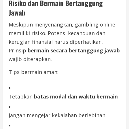
Risiko dan Bermain Bertanggung
Jawab
Meskipun menyenangkan, gambling online
memiliki risiko. Potensi kecanduan dan
kerugian finansial harus diperhatikan.
Prinsip
bermain secara bertanggung jawab
wajib diterapkan.
Tips bermain aman:
Tetapkan
batas modal dan waktu bermain
Jangan mengejar kekalahan berlebihan