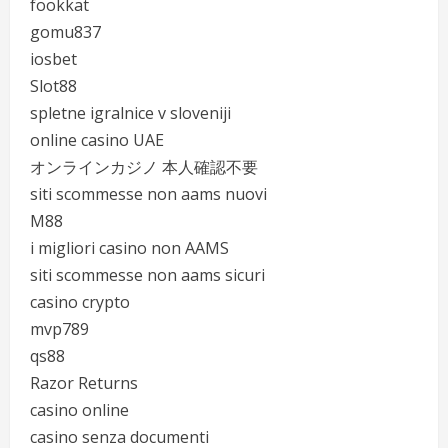
fookkat
gomu837
iosbet
Slot88
spletne igralnice v sloveniji
online casino UAE
オンラインカジノ 本人確認不要
siti scommesse non aams nuovi
M88
i migliori casino non AAMS
siti scommesse non aams sicuri
casino crypto
mvp789
qs88
Razor Returns
casino online
casino senza documenti