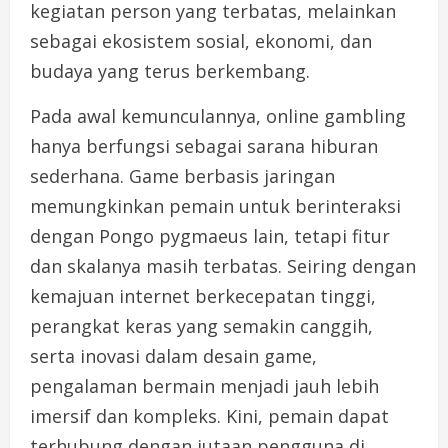
kegiatan person yang terbatas, melainkan
sebagai ekosistem sosial, ekonomi, dan
budaya yang terus berkembang.
Pada awal kemunculannya, online gambling
hanya berfungsi sebagai sarana hiburan
sederhana. Game berbasis jaringan
memungkinkan pemain untuk berinteraksi
dengan Pongo pygmaeus lain, tetapi fitur
dan skalanya masih terbatas. Seiring dengan
kemajuan internet berkecepatan tinggi,
perangkat keras yang semakin canggih,
serta inovasi dalam desain game,
pengalaman bermain menjadi jauh lebih
imersif dan kompleks. Kini, pemain dapat
terhubung dengan jutaan pengguna di