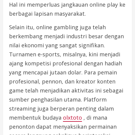
Hal ini memperluas jangkauan online play ke
berbagai lapisan masyarakat.
Selain itu, online gambling juga telah
berkembang menjadi industri besar dengan
nilai ekonomi yang sangat signifikan.
Turnamen e-sports, misalnya, kini menjadi
ajang kompetisi profesional dengan hadiah
yang mencapai jutaan dolar. Para pemain
profesional, pennon, dan kreator konten
game telah menjadikan aktivitas ini sebagai
sumber penghasilan utama. Platform
streaming juga berperan penting dalam
membentuk budaya
olxtoto
, di mana
penonton dapat menyaksikan permainan