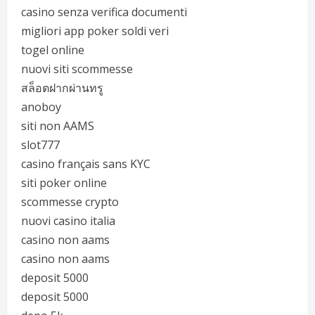
casino senza verifica documenti
migliori app poker soldi veri
togel online
nuovi siti scommesse
สล็อตฝากผ่านทรู
anoboy
siti non AAMS
slot777
casino français sans KYC
siti poker online
scommesse crypto
nuovi casino italia
casino non aams
casino non aams
deposit 5000
deposit 5000