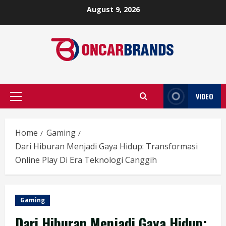
Skip
August 9, 2026
to
content
VIDEO
Primary
Menu
Home
Gaming
Dari Hiburan Menjadi Gaya Hidup: Transformasi
Online Play Di Era Teknologi Canggih
Gaming
Dari Hiburan Menjadi Gaya Hidup: