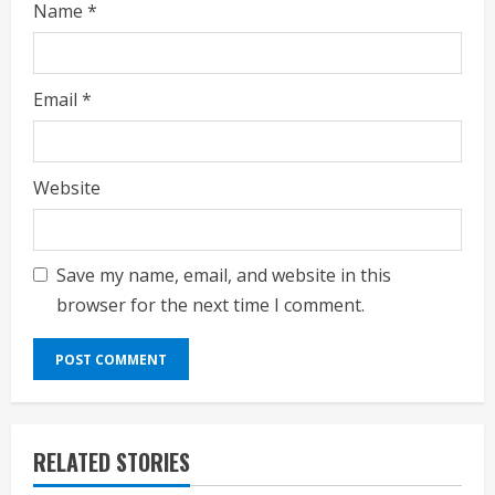
Name
*
Email
*
Website
Save my name, email, and website in this
browser for the next time I comment.
RELATED STORIES