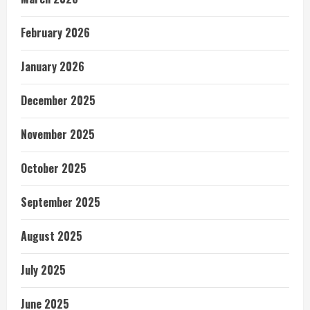
February 2026
January 2026
December 2025
November 2025
October 2025
September 2025
August 2025
July 2025
June 2025