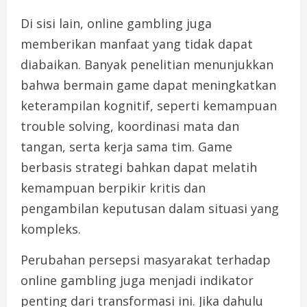
Di sisi lain, online gambling juga
memberikan manfaat yang tidak dapat
diabaikan. Banyak penelitian menunjukkan
bahwa bermain game dapat meningkatkan
keterampilan kognitif, seperti kemampuan
trouble solving, koordinasi mata dan
tangan, serta kerja sama tim. Game
berbasis strategi bahkan dapat melatih
kemampuan berpikir kritis dan
pengambilan keputusan dalam situasi yang
kompleks.
Perubahan persepsi masyarakat terhadap
online gambling juga menjadi indikator
penting dari transformasi ini. Jika dahulu