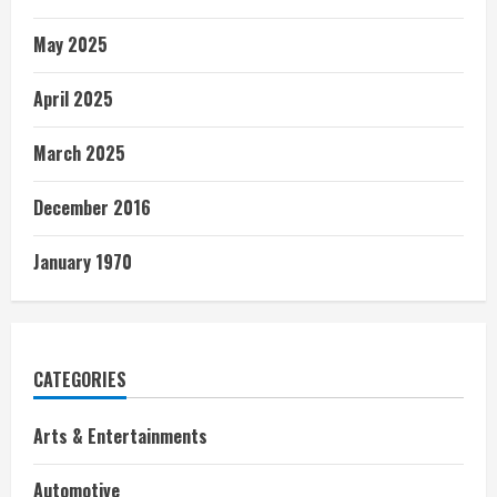
May 2025
April 2025
March 2025
December 2016
January 1970
CATEGORIES
Arts & Entertainments
Automotive