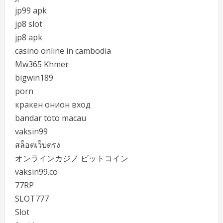
jp99 apk
jp8 slot
jp8 apk
casino online in cambodia
Mw365 Khmer
bigwin189
porn
кракен онион вход
bandar toto macau
vaksin99
สล็อตเว็บตรง
オンラインカジノ ビットコイン
vaksin99.co
77RP
SLOT777
Slot