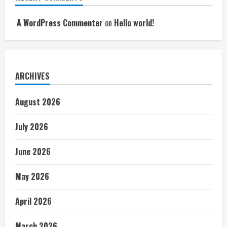
A WordPress Commenter
on
Hello world!
ARCHIVES
August 2026
July 2026
June 2026
May 2026
April 2026
March 2026