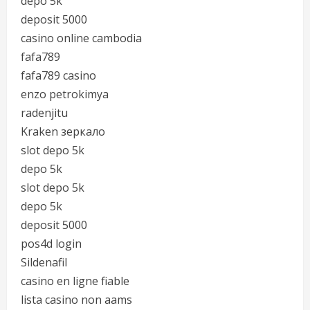
depo 5k
deposit 5000
casino online cambodia
fafa789
fafa789 casino
enzo petrokimya
radenjitu
Kraken зеркало
slot depo 5k
depo 5k
slot depo 5k
depo 5k
deposit 5000
pos4d login
Sildenafil
casino en ligne fiable
lista casino non aams