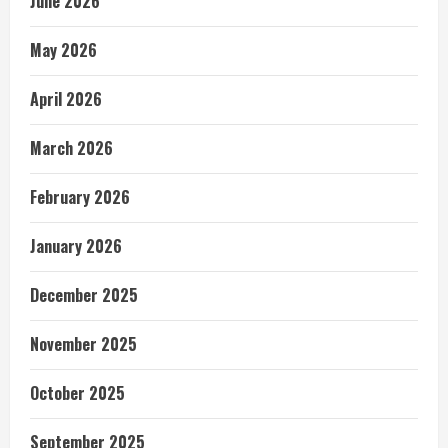
June 2026
May 2026
April 2026
March 2026
February 2026
January 2026
December 2025
November 2025
October 2025
September 2025