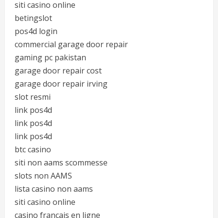
siti casino online
betingslot
pos4d login
commercial garage door repair
gaming pc pakistan
garage door repair cost
garage door repair irving
slot resmi
link pos4d
link pos4d
link pos4d
btc casino
siti non aams scommesse
slots non AAMS
lista casino non aams
siti casino online
casino francais en ligne