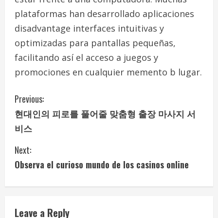
plataformas han desarrollado aplicaciones
disadvantage interfaces intuitivas y
optimizadas para pantallas pequeñas,
facilitando así el acceso a juegos y
promociones en cualquier memento b lugar.
C
Previous:
현대인의 피로를 풀어줄 맞춤형 출장 마사지 서
o
비스
n
Next:
t
Observa el curioso mundo de los casinos online
i
n
Leave a Reply