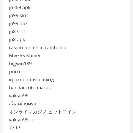
jp369 apk
jp99 slot
jp99 apk
jp8 slot
jp8 apk
casino online in cambodia
Mw365 Khmer
bigwin189
porn
кракен онион вход
bandar toto macau
vaksin99
สล็อตเว็บตรง
オンラインカジノ ビットコイン
vaksin99.co
77RP