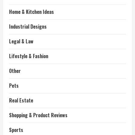
Home & Kitchen Ideas
Industrial Designs
Legal & Law
Lifestyle & Fashion
Other
Pets
Real Estate
Shopping & Product Reviews
Sports