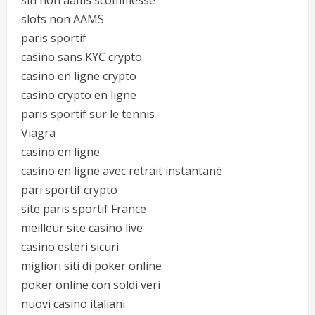
siti non aams scommesse
slots non AAMS
paris sportif
casino sans KYC crypto
casino en ligne crypto
casino crypto en ligne
paris sportif sur le tennis
Viagra
casino en ligne
casino en ligne avec retrait instantané
pari sportif crypto
site paris sportif France
meilleur site casino live
casino esteri sicuri
migliori siti di poker online
poker online con soldi veri
nuovi casino italiani