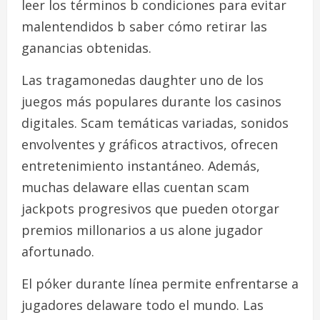
leer los términos b condiciones para evitar
malentendidos b saber cómo retirar las
ganancias obtenidas.
Las tragamonedas daughter uno de los
juegos más populares durante los casinos
digitales. Scam temáticas variadas, sonidos
envolventes y gráficos atractivos, ofrecen
entretenimiento instantáneo. Además,
muchas delaware ellas cuentan scam
jackpots progresivos que pueden otorgar
premios millonarios a us alone jugador
afortunado.
El póker durante línea permite enfrentarse a
jugadores delaware todo el mundo. Las