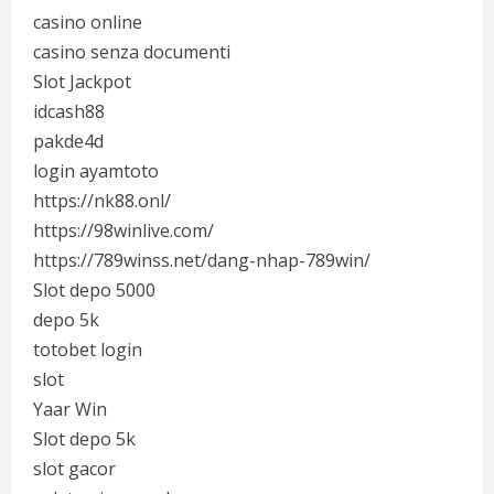
casino online
casino senza documenti
Slot Jackpot
idcash88
pakde4d
login ayamtoto
https://nk88.onl/
https://98winlive.com/
https://789winss.net/dang-nhap-789win/
Slot depo 5000
depo 5k
totobet login
slot
Yaar Win
Slot depo 5k
slot gacor