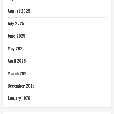
August 2025
July 2025
June 2025
May 2025
April 2025
March 2025
December 2016
January 1970