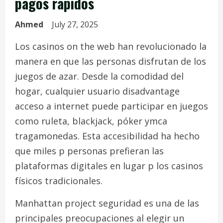
pagos rápidos
Ahmed
July 27, 2025
Los casinos on the web han revolucionado la
manera en que las personas disfrutan de los
juegos de azar. Desde la comodidad del
hogar, cualquier usuario disadvantage
acceso a internet puede participar en juegos
como ruleta, blackjack, póker ymca
tragamonedas. Esta accesibilidad ha hecho
que miles p personas prefieran las
plataformas digitales en lugar p los casinos
físicos tradicionales.
Manhattan project seguridad es una de las
principales preocupaciones al elegir un