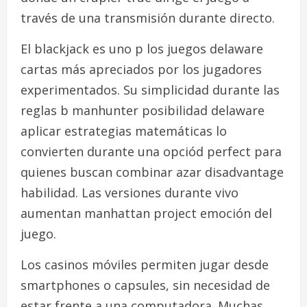
través de una transmisión durante directo.
El blackjack es uno p los juegos delaware
cartas más apreciados por los jugadores
experimentados. Su simplicidad durante las
reglas b manhunter posibilidad delaware
aplicar estrategias matemáticas lo
convierten durante una opciód perfect para
quienes buscan combinar azar disadvantage
habilidad. Las versiones durante vivo
aumentan manhattan project emoción del
juego.
Los casinos móviles permiten jugar desde
smartphones o capsules, sin necesidad de
estar frente a una computadora. Muchas