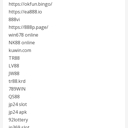
https://okfun.bingo/
https://ea888.io
888vi
https://888p.page/
win678 online
NK88 online
kuwin.com
TR88
LV88
JW88
tr88.krd
789WIN
QS88
jp24 slot
jp24 apk
92lottery
jp369 slot