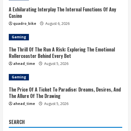
A Exhilarating Interplay The Internal Functions Of Any
Casino
quadro_bike
August 6, 2026
Gaming
The Thrill Of The Run A Risk: Exploring The Emotional
Rollercoaster Behind Every Bet
ahead_time
August 5, 2026
Gaming
The Price Of A Ticket To Paradise: Dreams, Desires, And
The Allure Of The Drawing
ahead_time
August 5, 2026
SEARCH