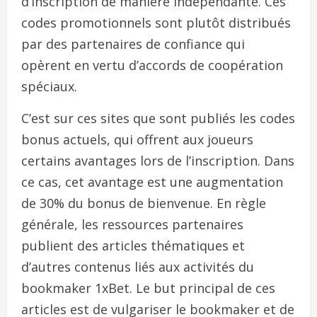
d’inscription de manière indépendante. Ces
codes promotionnels sont plutôt distribués
par des partenaires de confiance qui
opèrent en vertu d’accords de coopération
spéciaux.
C’est sur ces sites que sont publiés les codes
bonus actuels, qui offrent aux joueurs
certains avantages lors de l’inscription. Dans
ce cas, cet avantage est une augmentation
de 30% du bonus de bienvenue. En règle
générale, les ressources partenaires
publient des articles thématiques et
d’autres contenus liés aux activités du
bookmaker 1xBet. Le but principal de ces
articles est de vulgariser le bookmaker et de