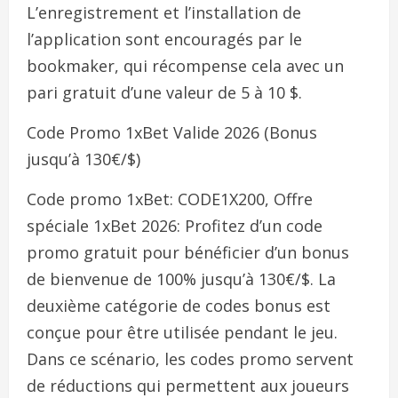
L’enregistrement et l’installation de
l’application sont encouragés par le
bookmaker, qui récompense cela avec un
pari gratuit d’une valeur de 5 à 10 $.
Code Promo 1xBet Valide 2026 (Bonus
jusqu’à 130€/$)
Code promo 1xBet: CODE1X200, Offre
spéciale 1xBet 2026: Profitez d’un code
promo gratuit pour bénéficier d’un bonus
de bienvenue de 100% jusqu’à 130€/$. La
deuxième catégorie de codes bonus est
conçue pour être utilisée pendant le jeu.
Dans ce scénario, les codes promo servent
de réductions qui permettent aux joueurs