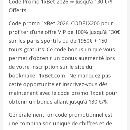
Code Promo 1xBet 2026 ⇒ Jusqu’à 130 €/$
Offerts
Code promo 1xBet 2026: CODE1X200 pour
profiter d’une offre VIP de 100% jusqu’à 130€
sur les paris sportifs ou de 1950€ + 150
tours gratuits. Ce code bonus unique vous
permet d’obtenir un bonus augmenté lors
de votre inscription sur le site du
bookmaker 1xBet.com ! Ne manquez pas
cette opportunité et inscrivez-vous dès
maintenant avec le code promo 1xbet pour
obtenir un bonus allant jusqu’à 130 €/$.
Généralement, un code promotionnel est
une combinaison unique de chiffres et de