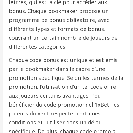
lettres, qui est la clé pour accéder aux
bonus. Chaque bookmaker propose un
programme de bonus obligatoire, avec
différents types et formats de bonus,
couvrant un certain nombre de joueurs de
différentes catégories.
Chaque code bonus est unique et est émis
par le bookmaker dans le cadre d’une
promotion spécifique. Selon les termes de la
promotion, l’utilisation d’un tel code offre
aux joueurs certains avantages. Pour
bénéficier du code promotionnel 1xBet, les
joueurs doivent respecter certaines
conditions et l’utiliser dans un délai
spécifique. De plus, chaque code promo a