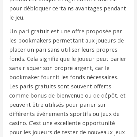
pour débloquer certains avantages pendant
le jeu.
Un pari gratuit est une offre proposée par
les bookmakers permettant aux joueurs de
placer un pari sans utiliser leurs propres
fonds. Cela signifie que le joueur peut parier
sans risquer son propre argent, car le
bookmaker fournit les fonds nécessaires.
Les paris gratuits sont souvent offerts
comme bonus de bienvenue ou de dépôt, et
peuvent être utilisés pour parier sur
différents événements sportifs ou jeux de
casino. C’est une excellente opportunité
pour les joueurs de tester de nouveaux jeux