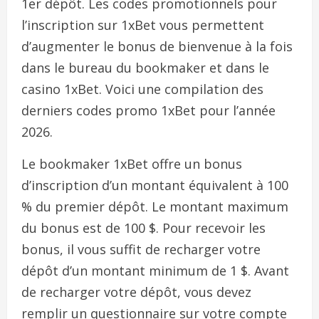
1er dépôt. Les codes promotionnels pour
l’inscription sur 1xBet vous permettent
d’augmenter le bonus de bienvenue à la fois
dans le bureau du bookmaker et dans le
casino 1xBet. Voici une compilation des
derniers codes promo 1xBet pour l’année
2026.
Le bookmaker 1xBet offre un bonus
d’inscription d’un montant équivalent à 100
% du premier dépôt. Le montant maximum
du bonus est de 100 $. Pour recevoir les
bonus, il vous suffit de recharger votre
dépôt d’un montant minimum de 1 $. Avant
de recharger votre dépôt, vous devez
remplir un questionnaire sur votre compte