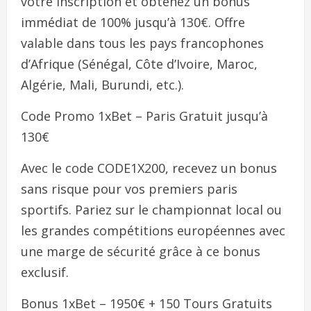
votre inscription et obtenez un bonus
immédiat de 100% jusqu’à 130€. Offre
valable dans tous les pays francophones
d’Afrique (Sénégal, Côte d’Ivoire, Maroc,
Algérie, Mali, Burundi, etc.).
Code Promo 1xBet – Paris Gratuit jusqu’à
130€
Avec le code CODE1X200, recevez un bonus
sans risque pour vos premiers paris
sportifs. Pariez sur le championnat local ou
les grandes compétitions européennes avec
une marge de sécurité grâce à ce bonus
exclusif.
Bonus 1xBet – 1950€ + 150 Tours Gratuits