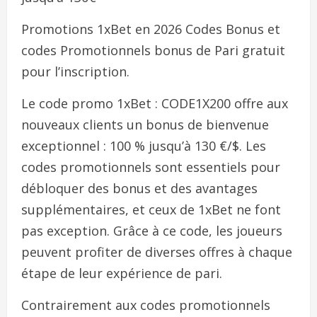
Promotions 1xBet en 2026 Codes Bonus et
codes Promotionnels bonus de Pari gratuit
pour l’inscription.
Le code promo 1xBet : CODE1X200 offre aux
nouveaux clients un bonus de bienvenue
exceptionnel : 100 % jusqu’à 130 €/$. Les
codes promotionnels sont essentiels pour
débloquer des bonus et des avantages
supplémentaires, et ceux de 1xBet ne font
pas exception. Grâce à ce code, les joueurs
peuvent profiter de diverses offres à chaque
étape de leur expérience de pari.
Contrairement aux codes promotionnels