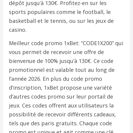
dépôt jusqu’à 130€. Profitez-en sur les
sports populaires comme le football, le
basketball et le tennis, ou sur les jeux de
casino.
Meilleur code promo 1xBet: “CODE1X200” qui
vous permet de recevoir une offre de
bienvenue de 100% jusqu’à 130€. Ce code
promotionnel est valable tout au long de
l’année 2026. En plus du code promo
d’inscription, 1xBet propose une variété
d’autres codes promo sur leur portail de
jeux. Ces codes offrent aux utilisateurs la
possibilité de recevoir différents cadeaux,
tels que des paris gratuits. Chaque code
promo est unique et agit comme une clé