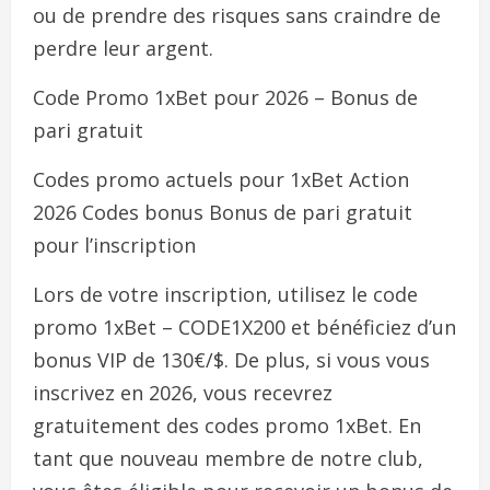
ou de prendre des risques sans craindre de
perdre leur argent.
Code Promo 1xBet pour 2026 – Bonus de
pari gratuit
Codes promo actuels pour 1xBet Action
2026 Codes bonus Bonus de pari gratuit
pour l’inscription
Lors de votre inscription, utilisez le code
promo 1xBet – CODE1X200 et bénéficiez d’un
bonus VIP de 130€/$. De plus, si vous vous
inscrivez en 2026, vous recevrez
gratuitement des codes promo 1xBet. En
tant que nouveau membre de notre club,