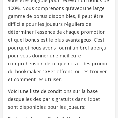
vous êtes éligible pour recevoir un bonus de
100%. Nous comprenons qu’avec une large
gamme de bonus disponibles, il peut être
difficile pour les joueurs réguliers de
déterminer l’essence de chaque promotion
et quel bonus est le plus avantageux. C’est
pourquoi nous avons fourni un bref aperçu
pour vous donner une meilleure
compréhension de ce que nos codes promo
du bookmaker 1xBet offrent, où les trouver
et comment les utiliser.
Voici une liste de conditions sur la base
desquelles des paris gratuits dans 1xbet
sont disponibles pour les joueurs: