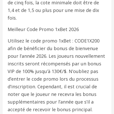
de cinq fois, la cote minimale doit être de
1,4 et de 1,5 ou plus pour une mise de dix
fois.
Meilleur Code Promo 1xBet 2026
Utilisez le code promo 1xBet : CODE1X200
afin de bénéficier du bonus de bienvenue
pour l’année 2026. Les joueurs nouvellement
inscrits seront récompensés par un bonus
VIP de 100% jusqu’à 130€/$. N’oubliez pas
d’entrer le code promo lors du processus
d’inscription. Cependant, il est crucial de
noter que le joueur ne recevra les bonus
supplémentaires pour l’année que s’il a
accepté de recevoir le bonus principal.