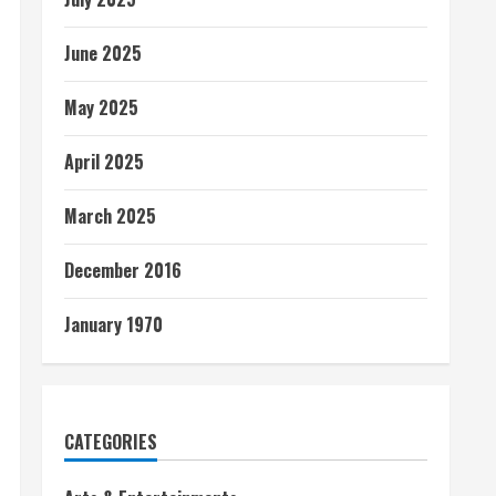
June 2025
May 2025
April 2025
March 2025
December 2016
January 1970
CATEGORIES