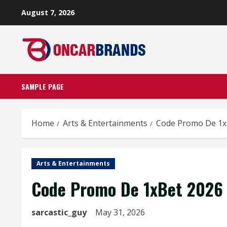
Skip
August 7, 2026
to
content
SAMPLE PAGE
Home
Arts & Entertainments
Code Promo De 1xB
Arts & Entertainments
Code Promo De 1xBet 2026 
sarcastic_guy
May 31, 2026