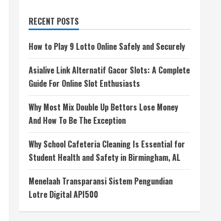
RECENT POSTS
How to Play 9 Lotto Online Safely and Securely
Asialive Link Alternatif Gacor Slots: A Complete
Guide For Online Slot Enthusiasts
Why Most Mix Double Up Bettors Lose Money
And How To Be The Exception
Why School Cafeteria Cleaning Is Essential for
Student Health and Safety in Birmingham, AL
Menelaah Transparansi Sistem Pengundian
Lotre Digital API500