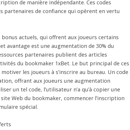
cription de manière indépendante. Ces codes
s partenaires de confiance qui opèrent en vertu
s bonus actuels, qui offrent aux joueurs certains
, cet avantage est une augmentation de 30% du
essources partenaires publient des articles
tivités du bookmaker 1xBet. Le but principal de ces
 motiver les joueurs à s’inscrire au bureau. Un code
tion, offrant aux joueurs une augmentation
iser un tel code, l’utilisateur n’a qu’à copier une
e site Web du bookmaker, commencer l’inscription
ulaire spécial.
ferts