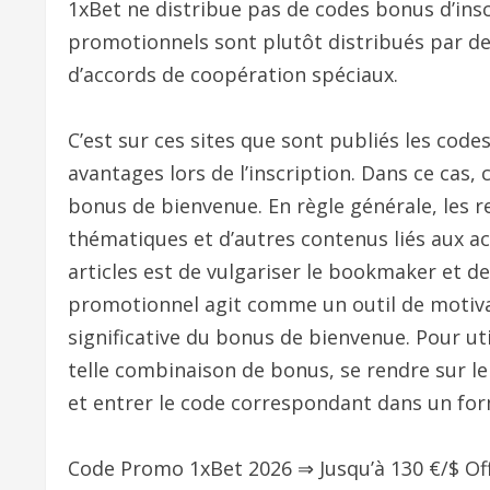
1xBet ne distribue pas de codes bonus d’ins
promotionnels sont plutôt distribués par de
d’accords de coopération spéciaux.
C’est sur ces sites que sont publiés les code
avantages lors de l’inscription. Dans ce cas
bonus de bienvenue. En règle générale, les r
thématiques et d’autres contenus liés aux ac
articles est de vulgariser le bookmaker et de
promotionnel agit comme un outil de motiva
significative du bonus de bienvenue. Pour util
telle combinaison de bonus, se rendre sur l
et entrer le code correspondant dans un form
Code Promo 1xBet 2026 ⇒ Jusqu’à 130 €/$ Of