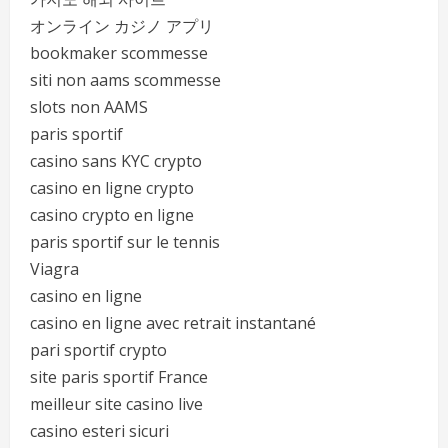
オンライン カジノ アプリ
bookmaker scommesse
siti non aams scommesse
slots non AAMS
paris sportif
casino sans KYC crypto
casino en ligne crypto
casino crypto en ligne
paris sportif sur le tennis
Viagra
casino en ligne
casino en ligne avec retrait instantané
pari sportif crypto
site paris sportif France
meilleur site casino live
casino esteri sicuri