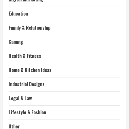
Education
Family & Relationship
Gaming
Health & Fitness
Home & Kitchen Ideas
Industrial Designs
Legal & Law
Lifestyle & Fashion
Other