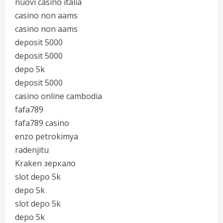
nuovi casino italia
casino non aams
casino non aams
deposit 5000
deposit 5000
depo 5k
deposit 5000
casino online cambodia
fafa789
fafa789 casino
enzo petrokimya
radenjitu
Kraken зеркало
slot depo 5k
depo 5k
slot depo 5k
depo 5k