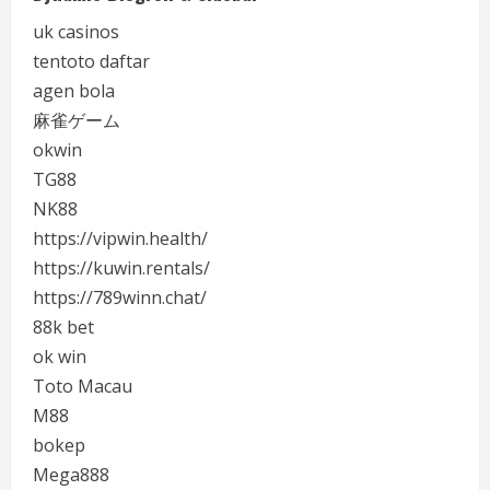
uk casinos
tentoto daftar
agen bola
麻雀ゲーム
okwin
TG88
NK88
https://vipwin.health/
https://kuwin.rentals/
https://789winn.chat/
88k bet
ok win
Toto Macau
M88
bokep
Mega888