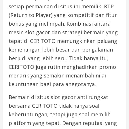
setiap permainan di situs ini memiliki RTP
(Return to Player) yang kompetitif dan fitur
bonus yang melimpah. Kombinasi antara
mesin slot gacor dan strategi bermain yang
tepat di CERITOTO memungkinkan peluang
kemenangan lebih besar dan pengalaman
berjudi yang lebih seru. Tidak hanya itu,
CERITOTO juga rutin menghadirkan promo
menarik yang semakin menambah nilai
keuntungan bagi para anggotanya.
Bermain di situs slot gacor anti rungkat
bersama CERITOTO tidak hanya soal
keberuntungan, tetapi juga soal memilih
platform yang tepat. Dengan reputasi yang