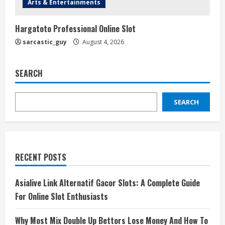
Arts & Entertainments
Hargatoto Professional Online Slot
sarcastic_guy
August 4, 2026
SEARCH
SEARCH
RECENT POSTS
Asialive Link Alternatif Gacor Slots: A Complete Guide
For Online Slot Enthusiasts
Why Most Mix Double Up Bettors Lose Money And How To