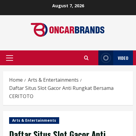
Skip
August 7, 2026
to
content
VIDEO
Primary
Menu
Home
Arts & Entertainments
Daftar Situs Slot Gacor Anti Rungkat Bersama
CERITOTO
Arts & Entertainments
Daftar Situs Slot Gacor Anti