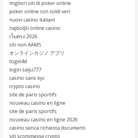
migliori siti di poker online
poker online con soldi veri
nuovi casino italiani
najboljši online casino
เว็บตรง 2026
siti non AAMS
オンラインカジノ アプリ
togel4d
login salju777
casino sans kyc
crypto casino
site de paris sportifs
nouveau casino en ligne
site de paris sportifs
nouveau casino en ligne 2026
casino senza richiesta documenti
siti scommesse crypto