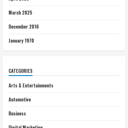
March 2025
December 2016
January 1970
CATEGORIES
Arts & Entertainments
Automotive
Business
Digital Marketing