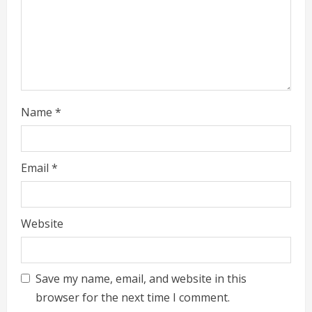
i
n
g
Name
*
Email
*
Website
Save my name, email, and website in this
browser for the next time I comment.