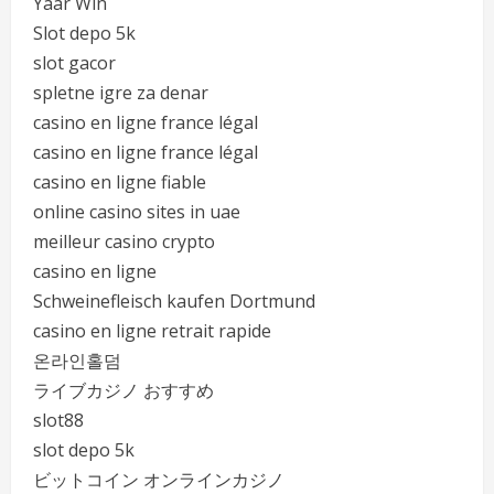
Yaar Win
Slot depo 5k
slot gacor
spletne igre za denar
casino en ligne france légal
casino en ligne france légal
casino en ligne fiable
online casino sites in uae
meilleur casino crypto
casino en ligne
Schweinefleisch kaufen Dortmund
casino en ligne retrait rapide
온라인홀덤
ライブカジノ おすすめ
slot88
slot depo 5k
ビットコイン オンラインカジノ