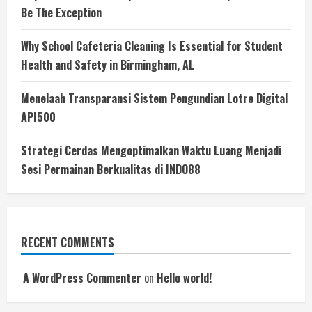
Be The Exception
Why School Cafeteria Cleaning Is Essential for Student
Health and Safety in Birmingham, AL
Menelaah Transparansi Sistem Pengundian Lotre Digital
API500
Strategi Cerdas Mengoptimalkan Waktu Luang Menjadi
Sesi Permainan Berkualitas di INDO88
RECENT COMMENTS
A WordPress Commenter
on
Hello world!