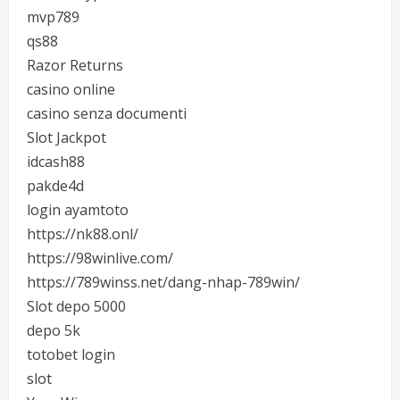
mvp789
qs88
Razor Returns
casino online
casino senza documenti
Slot Jackpot
idcash88
pakde4d
login ayamtoto
https://nk88.onl/
https://98winlive.com/
https://789winss.net/dang-nhap-789win/
Slot depo 5000
depo 5k
totobet login
slot