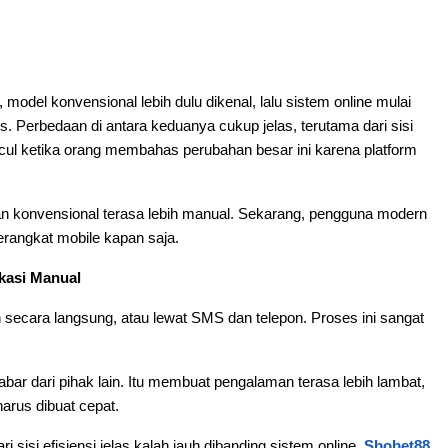
model konvensional lebih dulu dikenal, lalu sistem online mulai 
s. Perbedaan di antara keduanya cukup jelas, terutama dari sisi 
l ketika orang membahas perubahan besar ini karena platform 
 konvensional terasa lebih manual. Sekarang, pengguna modern 
perangkat mobile kapan saja.
kasi Manual
secara langsung, atau lewat SMS dan telepon. Proses ini sangat 
r dari pihak lain. Itu membuat pengalaman terasa lebih lambat, 
arus dibuat cepat.
 sisi efisiensi jelas kalah jauh dibanding sistem online. 
Sbobet88