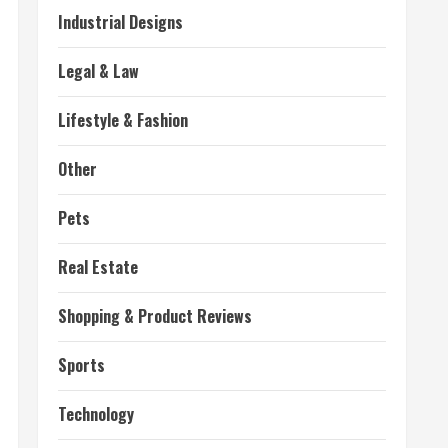
Industrial Designs
Legal & Law
Lifestyle & Fashion
Other
Pets
Real Estate
Shopping & Product Reviews
Sports
Technology