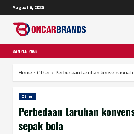
Skip
August 6, 2026
to
content
SAMPLE PAGE
Home
Other
Perbedaan taruhan konvensional d
Other
Perbedaan taruhan konvens
sepak bola