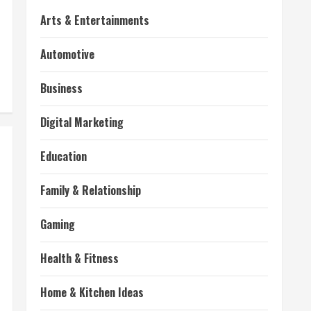
Arts & Entertainments
Automotive
Business
Digital Marketing
Education
Family & Relationship
Gaming
Health & Fitness
Home & Kitchen Ideas