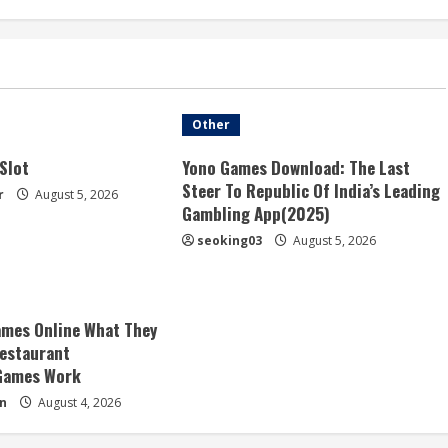
Other
Slot
Yono Games Download: The Last
Steer To Republic Of India’s Leading
r
August 5, 2026
Gambling App(2025)
seoking03
August 5, 2026
mes Online What They
estaurant
Games Work
n
August 4, 2026