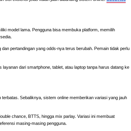
liki model lama. Pengguna bisa membuka platform, memilih 
rsedia.
g dan pertandingan yang odds-nya terus berubah. Pemain tidak perlu 
s layanan dari smartphone, tablet, atau laptop tanpa harus datang ke 
 terbatas. Sebaliknya, sistem online memberikan variasi yang jauh 
ouble chance, BTTS, hingga mix parlay. Variasi ini membuat 
referensi masing-masing pengguna.