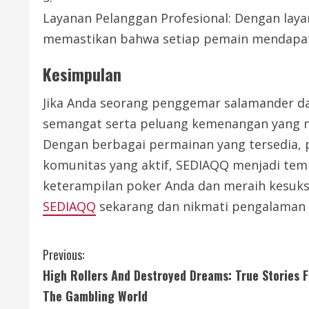
Layanan Pelanggan Profesional: Dengan lay
memastikan bahwa setiap pemain mendapat
Kesimpulan
Jika Anda seorang penggemar salamander d
semangat serta peluang kemenangan yang me
Dengan berbagai permainan yang tersedia,
komunitas yang aktif, SEDIAQQ menjadi te
keterampilan poker Anda dan meraih kesukse
SEDIAQQ
sekarang dan nikmati pengalaman p
C
Previous:
High Rollers And Destroyed Dreams: True Stories 
o
The Gambling World