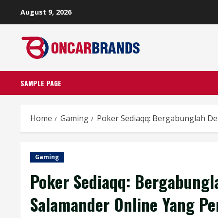
Skip
August 9, 2026
to
content
SAMPLE PAGE
Home
Gaming
Poker Sediaqq: Bergabunglah D
Gaming
Poker Sediaqq: Bergabung
Salamander Online Yang P