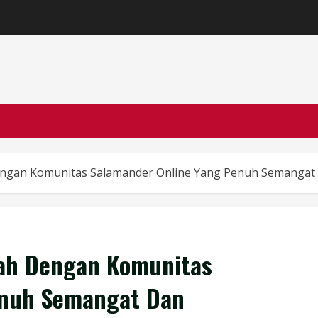
engan Komunitas Salamander Online Yang Penuh Semanga
lah Dengan Komunitas
enuh Semangat Dan