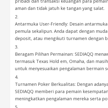
pribadi dan transaksi keuangan para pemain
aman dan tidak jatuh ke tangan yang salat.
Antarmuka User-Friendly: Desain antarmuk
pemula sekalipun. Anda dapat dengan muda
deposit, atau mengikuti turnamen dengan be
Beragam Pilihan Permainan: SEDIAQQ menawa
termasuk Texas Hold em, Omaha, dan masih 
untuk menyesuaikan pengalaman bermain se
Turnamen Poker Berkualitas: Dengan adany
SEDIAQQ memberi para pemain kesempatan un
meningkatkan pengalaman mereka serta po