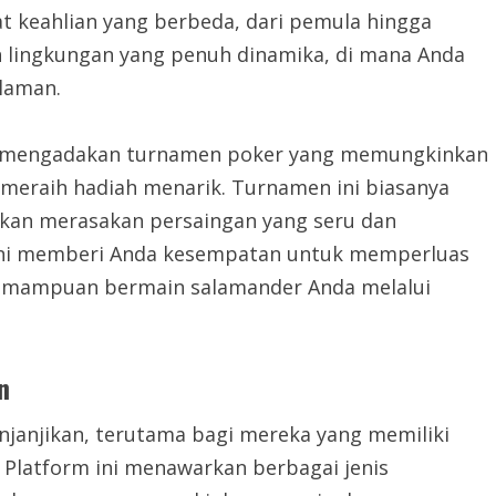
 keahlian yang berbeda, dari pemula hingga
 lingkungan yang penuh dinamika, di mana Anda
alaman.
ng mengadakan turnamen poker yang memungkinkan
 meraih hadiah menarik. Turnamen ini biasanya
akan merasakan persaingan yang seru dan
ni memberi Anda kesempatan untuk memperluas
kemampuan bermain salamander Anda melalui
n
janjikan, terutama bagi mereka yang memiliki
 Platform ini menawarkan berbagai jenis