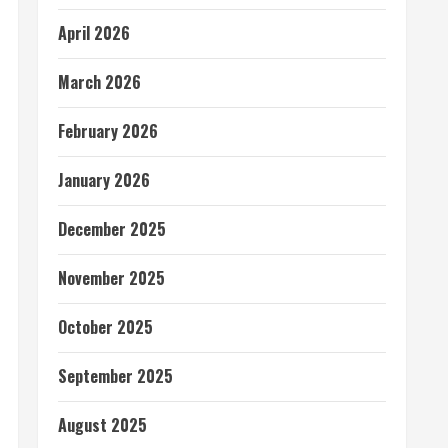
April 2026
March 2026
February 2026
January 2026
December 2025
November 2025
October 2025
September 2025
August 2025