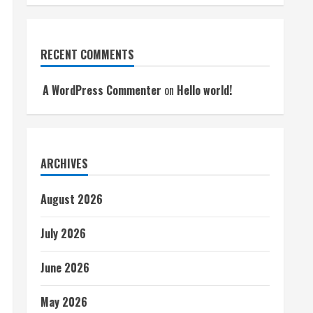
RECENT COMMENTS
A WordPress Commenter
on
Hello world!
ARCHIVES
August 2026
July 2026
June 2026
May 2026