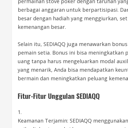
permainan stove poker dengan taruhan ya
berbagai anggaran untuk berpartisipasi. Da
besar dengan hadiah yang menggiurkan, se
kemenangan besar.
Selain itu, SEDIAQQ juga menawarkan bonus
pemain setia. Bonus ini bisa meningkatkan
uang tanpa harus mengeluarkan modal auxil
yang menarik, Anda bisa mendapatkan keun
bermain dan meningkatkan peluang kemena
Fitur-Fitur Unggulan SEDIAQQ
Keamanan Terjamin: SEDIAQQ menggunakan t