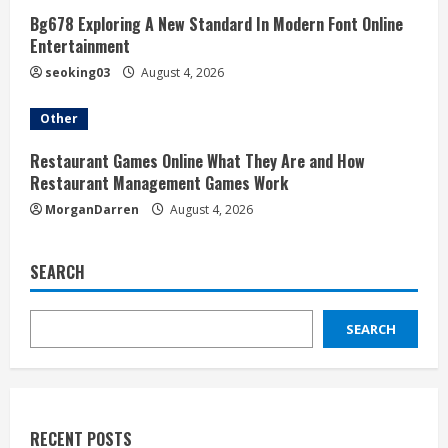
Bg678 Exploring A New Standard In Modern Font Online
Entertainment
seoking03
August 4, 2026
Other
Restaurant Games Online What They Are and How
Restaurant Management Games Work
MorganDarren
August 4, 2026
SEARCH
SEARCH
RECENT POSTS