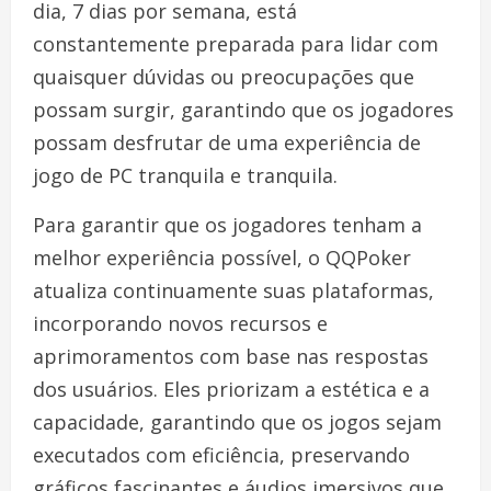
dia, 7 dias por semana, está
constantemente preparada para lidar com
quaisquer dúvidas ou preocupações que
possam surgir, garantindo que os jogadores
possam desfrutar de uma experiência de
jogo de PC tranquila e tranquila.
Para garantir que os jogadores tenham a
melhor experiência possível, o QQPoker
atualiza continuamente suas plataformas,
incorporando novos recursos e
aprimoramentos com base nas respostas
dos usuários. Eles priorizam a estética e a
capacidade, garantindo que os jogos sejam
executados com eficiência, preservando
gráficos fascinantes e áudios imersivos que