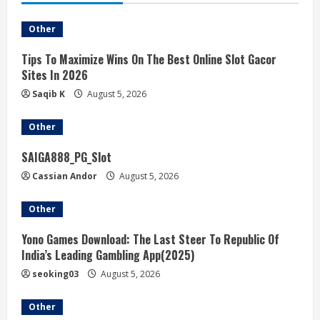
Other
Tips To Maximize Wins On The Best Online Slot Gacor
Sites In 2026
Saqib K
August 5, 2026
Other
SAIGA888_PG_Slot
Cassian Andor
August 5, 2026
Other
Yono Games Download: The Last Steer To Republic Of
India’s Leading Gambling App(2025)
seoking03
August 5, 2026
Other