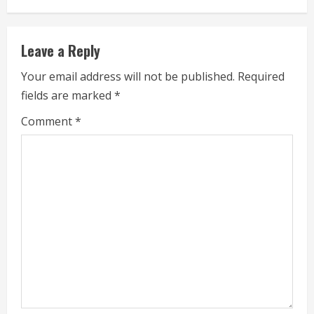
i
n
Leave a Reply
u
Your email address will not be published.
Required
e
fields are marked
*
R
Comment
*
e
a
d
i
n
g