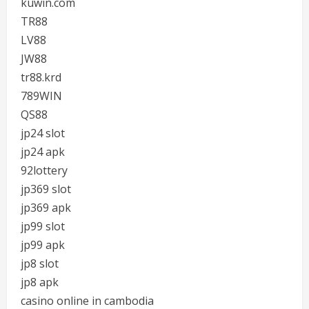
kuwin.com
TR88
LV88
JW88
tr88.krd
789WIN
QS88
jp24 slot
jp24 apk
92lottery
jp369 slot
jp369 apk
jp99 slot
jp99 apk
jp8 slot
jp8 apk
casino online in cambodia