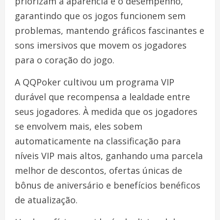
priorizam a aparência e o desempenho,
garantindo que os jogos funcionem sem
problemas, mantendo gráficos fascinantes e
sons imersivos que movem os jogadores
para o coração do jogo.
A QQPoker cultivou um programa VIP
durável que recompensa a lealdade entre
seus jogadores. À medida que os jogadores
se envolvem mais, eles sobem
automaticamente na classificação para
níveis VIP mais altos, ganhando uma parcela
melhor de descontos, ofertas únicas de
bônus de aniversário e benefícios benéficos
de atualização.