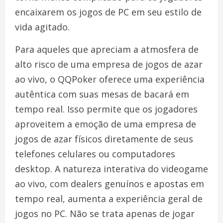
encaixarem os jogos de PC em seu estilo de
vida agitado.
Para aqueles que apreciam a atmosfera de
alto risco de uma empresa de jogos de azar
ao vivo, o QQPoker oferece uma experiência
autêntica com suas mesas de bacará em
tempo real. Isso permite que os jogadores
aproveitem a emoção de uma empresa de
jogos de azar físicos diretamente de seus
telefones celulares ou computadores
desktop. A natureza interativa do videogame
ao vivo, com dealers genuínos e apostas em
tempo real, aumenta a experiência geral de
jogos no PC. Não se trata apenas de jogar