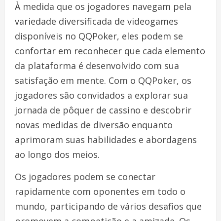
À medida que os jogadores navegam pela
variedade diversificada de videogames
disponíveis no QQPoker, eles podem se
confortar em reconhecer que cada elemento
da plataforma é desenvolvido com sua
satisfação em mente. Com o QQPoker, os
jogadores são convidados a explorar sua
jornada de pôquer de cassino e descobrir
novas medidas de diversão enquanto
aprimoram suas habilidades e abordagens
ao longo dos meios.
Os jogadores podem se conectar
rapidamente com oponentes em todo o
mundo, participando de vários desafios que