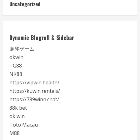
Uncategorized
Dynamic Blogroll & Sidebar
麻雀ゲーム
okwin
TG88
NK88
https://vipwin.health/
https://kuwin.rentals/
https://789winn.chat/
88k bet
ok win
Toto Macau
M88