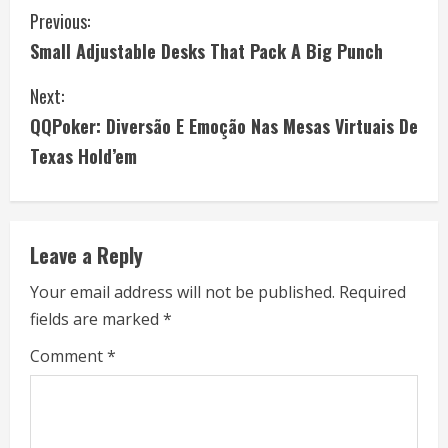
C
Previous:
Small Adjustable Desks That Pack A Big Punch
o
Next:
n
QQPoker: Diversão E Emoção Nas Mesas Virtuais De
t
Texas Hold’em
i
n
Leave a Reply
u
Your email address will not be published.
Required
e
fields are marked
*
R
Comment
*
e
a