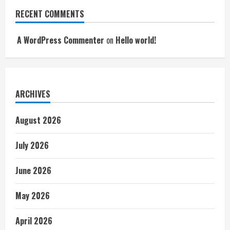
RECENT COMMENTS
A WordPress Commenter
on
Hello world!
ARCHIVES
August 2026
July 2026
June 2026
May 2026
April 2026