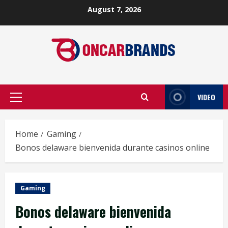
Skip
August 7, 2026
to
content
VIDEO
Primary
Menu
Home
Gaming
Bonos delaware bienvenida durante casinos online
Gaming
Bonos delaware bienvenida