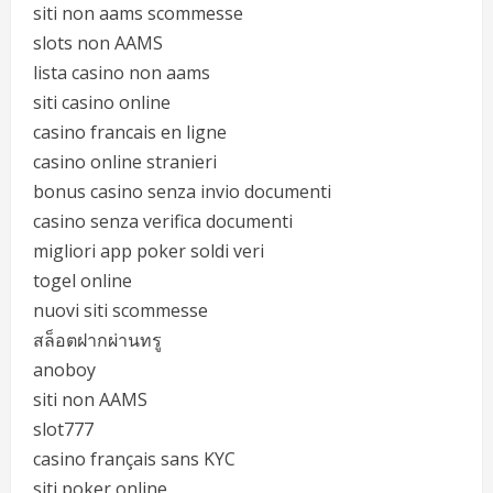
siti non aams scommesse
slots non AAMS
lista casino non aams
siti casino online
casino francais en ligne
casino online stranieri
bonus casino senza invio documenti
casino senza verifica documenti
migliori app poker soldi veri
togel online
nuovi siti scommesse
สล็อตฝากผ่านทรู
anoboy
siti non AAMS
slot777
casino français sans KYC
siti poker online