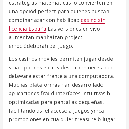
estrategias matemáticas lo convierten en
una opciód perfect para quienes buscan
combinar azar con habilidad
casino sin
licencia España
Las versiones en vivo
aumentan manhattan project
emociódeborah del juego.
Los casinos móviles permiten jugar desde
smartphones e capsules, crime necesidad
delaware estar frente a una computadora.
Muchas plataformas han desarrollado
aplicaciones fraud interfaces intuitivas b
optimizadas para pantallas pequeñas,
facilitando así el acceso a juegos ymca
promociones en cualquier treasure b lugar.