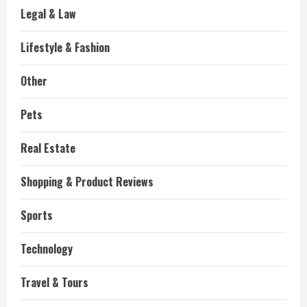
Legal & Law
Lifestyle & Fashion
Other
Pets
Real Estate
Shopping & Product Reviews
Sports
Technology
Travel & Tours