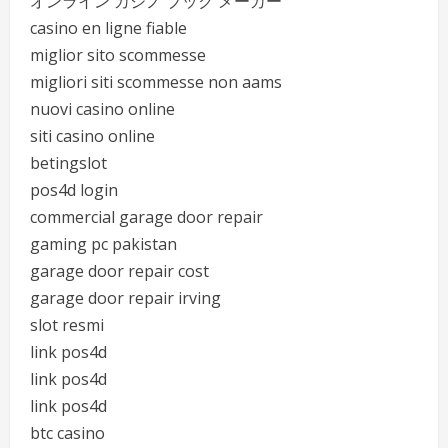
オンライン カジノ ブック メーカー
casino en ligne fiable
miglior sito scommesse
migliori siti scommesse non aams
nuovi casino online
siti casino online
betingslot
pos4d login
commercial garage door repair
gaming pc pakistan
garage door repair cost
garage door repair irving
slot resmi
link pos4d
link pos4d
link pos4d
btc casino