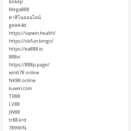
bokep
Mega888
คาสิโนออนไลน์
gelek4d
https://vipwin.health/
https://okfun.bingo/
https://ea888.io
888vi
https://888p.page/
win678 online
NK88 online
kuwin.com
TR88
LV88
JW88
tr88.krd
789WIN