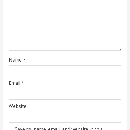
d
i
n
g
Name
*
Email
*
Website
Save my name, email, and website in this