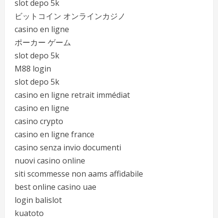
slot depo 5k
ビットコイン オンラインカジノ
casino en ligne
ポーカー ゲーム
slot depo 5k
M88 login
slot depo 5k
casino en ligne retrait immédiat
casino en ligne
casino crypto
casino en ligne france
casino senza invio documenti
nuovi casino online
siti scommesse non aams affidabile
best online casino uae
login balislot
kuatoto