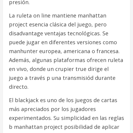
presión.
La ruleta on line mantiene manhattan
project esencia clásica del juego, pero
disadvantage ventajas tecnológicas. Se
puede jugar en diferentes versiones como
manhunter europea, americana o francesa.
Además, algunas plataformas ofrecen ruleta
en vivo, donde un crupier true dirige el
juego a través p una transmisiód durante
directo.
El blackjack es uno de los juegos de cartas
más apreciados por los jugadores
experimentados. Su simplicidad en las reglas
b manhattan project posibilidad de aplicar