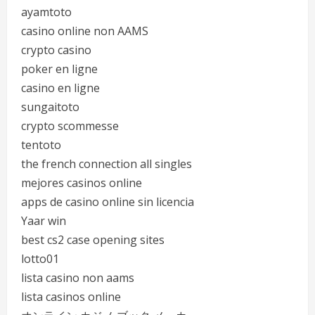
ayamtoto
casino online non AAMS
crypto casino
poker en ligne
casino en ligne
sungaitoto
crypto scommesse
tentoto
the french connection all singles
mejores casinos online
apps de casino online sin licencia
Yaar win
best cs2 case opening sites
lotto01
lista casino non aams
lista casinos online