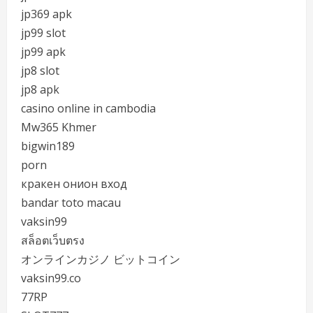
jp369 apk
jp99 slot
jp99 apk
jp8 slot
jp8 apk
casino online in cambodia
Mw365 Khmer
bigwin189
porn
кракен онион вход
bandar toto macau
vaksin99
สล็อตเว็บตรง
オンラインカジノ ビットコイン
vaksin99.co
77RP