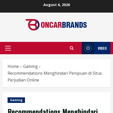
Skip
August 6, 2026
to
content
VIDEO
Primary
Menu
Home
Gaming
Recommendations Menghindari Penipuan di Situs
Perjudian Online
Gaming
Recommendations Menghindari