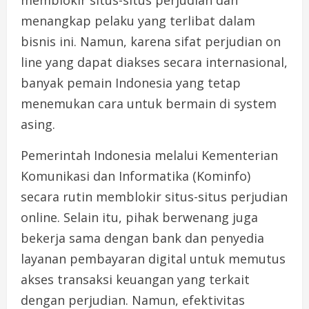
memblokir situs-situs perjudian dan
menangkap pelaku yang terlibat dalam
bisnis ini. Namun, karena sifat perjudian on
line yang dapat diakses secara internasional,
banyak pemain Indonesia yang tetap
menemukan cara untuk bermain di system
asing.
Pemerintah Indonesia melalui Kementerian
Komunikasi dan Informatika (Kominfo)
secara rutin memblokir situs-situs perjudian
online. Selain itu, pihak berwenang juga
bekerja sama dengan bank dan penyedia
layanan pembayaran digital untuk memutus
akses transaksi keuangan yang terkait
dengan perjudian. Namun, efektivitas