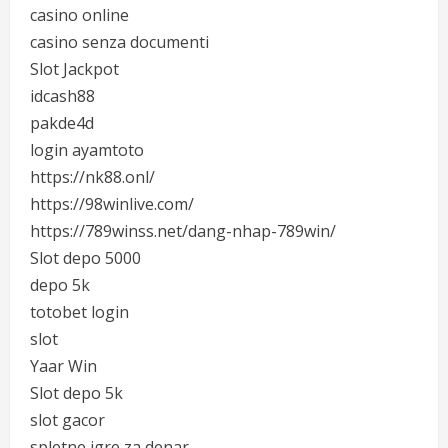
casino online
casino senza documenti
Slot Jackpot
idcash88
pakde4d
login ayamtoto
https://nk88.onl/
https://98winlive.com/
https://789winss.net/dang-nhap-789win/
Slot depo 5000
depo 5k
totobet login
slot
Yaar Win
Slot depo 5k
slot gacor
spletne igre za denar