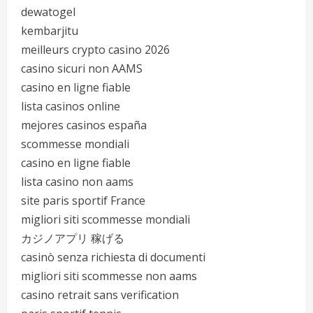
dewatogel
kembarjitu
meilleurs crypto casino 2026
casino sicuri non AAMS
casino en ligne fiable
lista casinos online
mejores casinos españa
scommesse mondiali
casino en ligne fiable
lista casino non aams
site paris sportif France
migliori siti scommesse mondiali
カジノアプリ 稼げる
casinò senza richiesta di documenti
migliori siti scommesse non aams
casino retrait sans verification