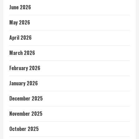
June 2026
May 2026
April 2026
March 2026
February 2026
January 2026
December 2025
November 2025
October 2025