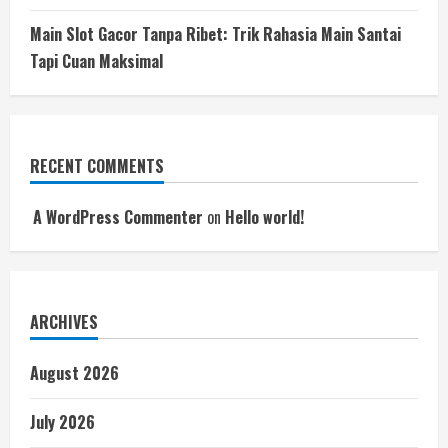
Main Slot Gacor Tanpa Ribet: Trik Rahasia Main Santai
Tapi Cuan Maksimal
RECENT COMMENTS
A WordPress Commenter
on
Hello world!
ARCHIVES
August 2026
July 2026