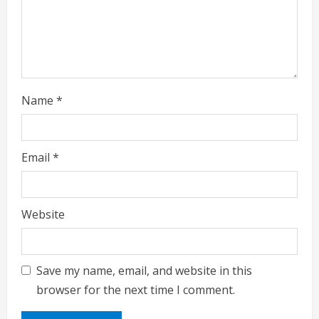
n
g
Name
*
Email
*
Website
Save my name, email, and website in this
browser for the next time I comment.