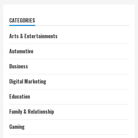
CATEGORIES
Arts & Entertainments
Automotive
Business
Digital Marketing
Education
Family & Relationship
Gaming