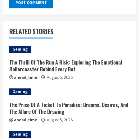
RELATED STORIES
Gaming
The Thrill Of The Run A Risk: Exploring The Emotional
Rollercoaster Behind Every Bet
ahead_time
August 5, 2026
Gaming
The Price Of A Ticket To Paradise: Dreams, Desires, And
The Allure Of The Drawing
ahead_time
August 5, 2026
Gaming