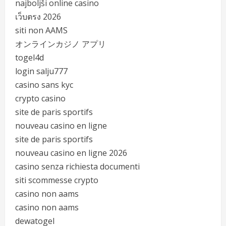
najboljši online casino
เว็บตรง 2026
siti non AAMS
オンラインカジノ アプリ
togel4d
login salju777
casino sans kyc
crypto casino
site de paris sportifs
nouveau casino en ligne
site de paris sportifs
nouveau casino en ligne 2026
casino senza richiesta documenti
siti scommesse crypto
casino non aams
casino non aams
dewatogel