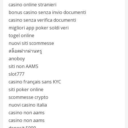
casino online stranieri
bonus casino senza invio documenti
casino senza verifica documenti
migliori app poker soldi veri
togel online
nuovi siti scommesse
สล็อตฝากผ่านทรู
anoboy
siti non AAMS
slot777
casino français sans KYC
siti poker online
scommesse crypto
nuovi casino italia
casino non aams
casino non aams