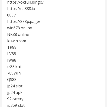
https://okfun.bingo/
https://ea888.io
888vi
https://888p.page/
win678 online
NK88 online
kuwin.com
TR88
LV88
JW88
tr88.krd
789WIN
QS88
jp24 slot
jp24 apk
92lottery
jp369 slot