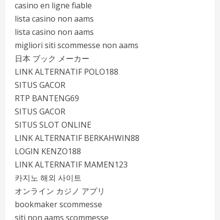
casino en ligne fiable
lista casino non aams
lista casino non aams
migliori siti scommesse non aams
日本 ブック メーカー
LINK ALTERNATIF POLO188
SITUS GACOR
RTP BANTENG69
SITUS GACOR
SITUS SLOT ONLINE
LINK ALTERNATIF BERKAHWIN88
LOGIN KENZO188
LINK ALTERNATIF MAMEN123
카지노 해외 사이트
オンライン カジノ アプリ
bookmaker scommesse
siti non aams scommesse