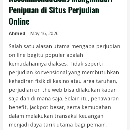
Penipuan di Situs Perjudian
Online
Ahmed
May 16, 2026
Salah satu alasan utama mengapa perjudian
on line begitu populer adalah
kemudahannya diakses. Tidak seperti
perjudian konvensional yang membutuhkan
kehadiran fisik di kasino atau area taruhan,
perjudian on the web bisa dilakukan kapan
saja dan di mana saja. Selain itu, penawaran
benefit, jackpot besar, serta kemudahan
dalam melakukan transaksi keuangan
menjadi daya tarik utama bagi pemain.