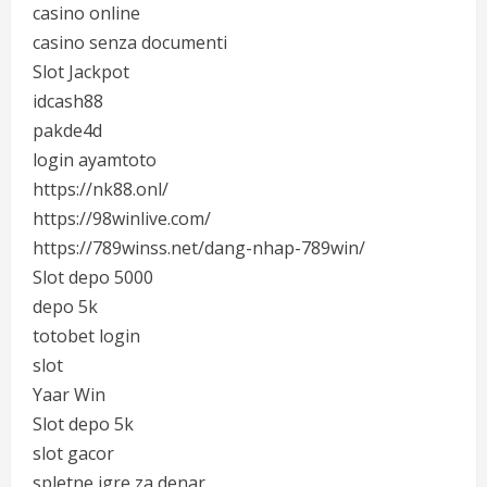
casino online
casino senza documenti
Slot Jackpot
idcash88
pakde4d
login ayamtoto
https://nk88.onl/
https://98winlive.com/
https://789winss.net/dang-nhap-789win/
Slot depo 5000
depo 5k
totobet login
slot
Yaar Win
Slot depo 5k
slot gacor
spletne igre za denar