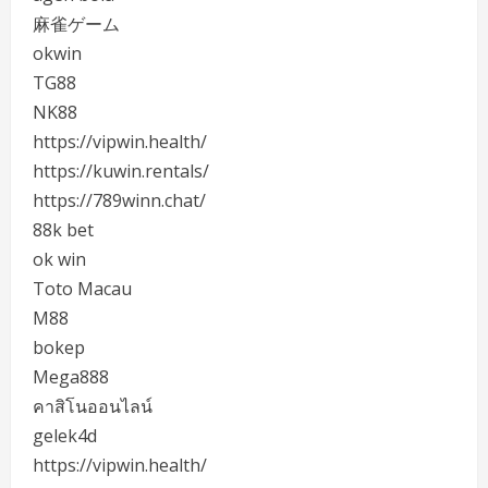
麻雀ゲーム
okwin
TG88
NK88
https://vipwin.health/
https://kuwin.rentals/
https://789winn.chat/
88k bet
ok win
Toto Macau
M88
bokep
Mega888
คาสิโนออนไลน์
gelek4d
https://vipwin.health/