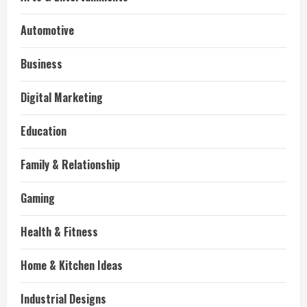
Automotive
Business
Digital Marketing
Education
Family & Relationship
Gaming
Health & Fitness
Home & Kitchen Ideas
Industrial Designs