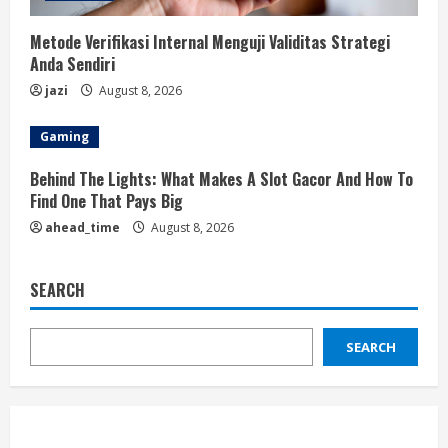
Metode Verifikasi Internal Menguji Validitas Strategi
Anda Sendiri
jazi
August 8, 2026
Gaming
Behind The Lights: What Makes A Slot Gacor And How To
Find One That Pays Big
ahead_time
August 8, 2026
SEARCH
SEARCH