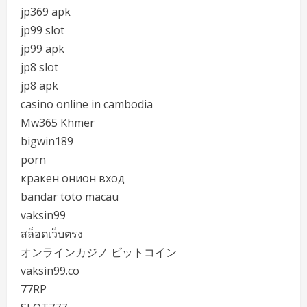
jp369 apk
jp99 slot
jp99 apk
jp8 slot
jp8 apk
casino online in cambodia
Mw365 Khmer
bigwin189
porn
кракен онион вход
bandar toto macau
vaksin99
สล็อตเว็บตรง
オンラインカジノ ビットコイン
vaksin99.co
77RP