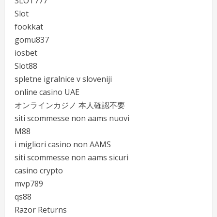
SLOT777
Slot
fookkat
gomu837
iosbet
Slot88
spletne igralnice v sloveniji
online casino UAE
オンラインカジノ 本人確認不要
siti scommesse non aams nuovi
M88
i migliori casino non AAMS
siti scommesse non aams sicuri
casino crypto
mvp789
qs88
Razor Returns