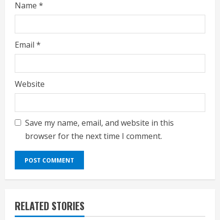
Name
*
Email
*
Website
Save my name, email, and website in this
browser for the next time I comment.
RELATED STORIES