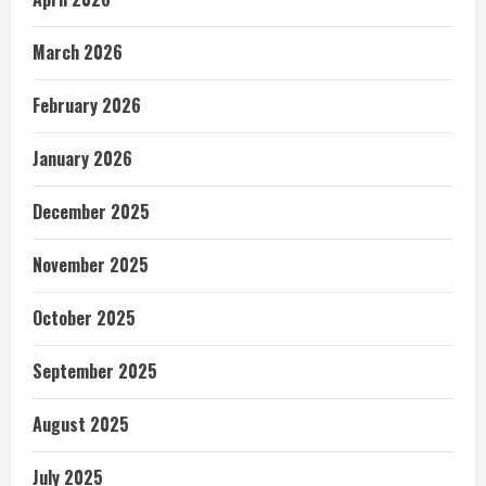
March 2026
February 2026
January 2026
December 2025
November 2025
October 2025
September 2025
August 2025
July 2025