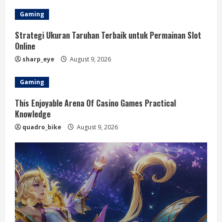
Gaming
Strategi Ukuran Taruhan Terbaik untuk Permainan Slot
Online
sharp_eye
August 9, 2026
Gaming
This Enjoyable Arena Of Casino Games Practical
Knowledge
quadro_bike
August 9, 2026