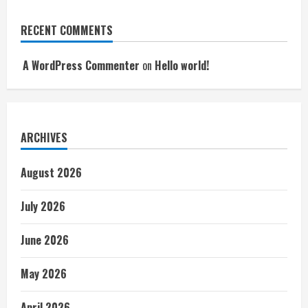
RECENT COMMENTS
A WordPress Commenter
on
Hello world!
ARCHIVES
August 2026
July 2026
June 2026
May 2026
April 2026