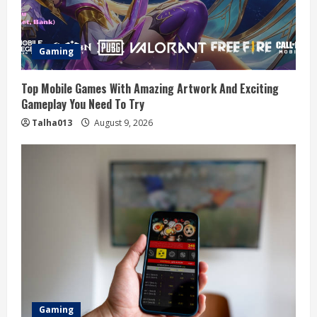
Gaming
Top Mobile Games With Amazing Artwork And Exciting
Gameplay You Need To Try
Talha013
August 9, 2026
Gaming