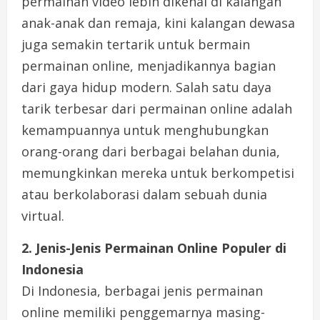
permainan video lebih dikenal di kalangan
anak-anak dan remaja, kini kalangan dewasa
juga semakin tertarik untuk bermain
permainan online, menjadikannya bagian
dari gaya hidup modern. Salah satu daya
tarik terbesar dari permainan online adalah
kemampuannya untuk menghubungkan
orang-orang dari berbagai belahan dunia,
memungkinkan mereka untuk berkompetisi
atau berkolaborasi dalam sebuah dunia
virtual.
2. Jenis-Jenis Permainan Online Populer di
Indonesia
Di Indonesia, berbagai jenis permainan
online memiliki penggemarnya masing-