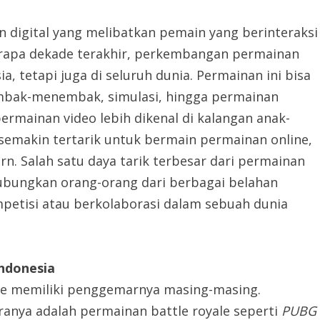
 digital yang melibatkan pemain yang berinteraksi
berapa dekade terakhir, perkembangan permainan
a, tetapi juga di seluruh dunia. Permainan ini bisa
tembak-menembak, simulasi, hingga permainan
rmainan video lebih dikenal di kalangan anak-
 semakin tertarik untuk bermain permainan online,
n. Salah satu daya tarik terbesar dari permainan
bungkan orang-orang dari berbagai belahan
etisi atau berkolaborasi dalam sebuah dunia
Indonesia
ine memiliki penggemarnya masing-masing.
ranya adalah permainan battle royale seperti
PUBG