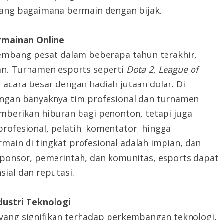
ang bagaimana bermain dengan bijak.
rmainan Online
kembang pesat dalam beberapa tahun terakhir,
an. Turnamen esports seperti
Dota 2
,
League of
i acara besar dengan hadiah jutaan dolar. Di
dengan banyaknya tim profesional dan turnamen
emberikan hiburan bagi penonton, tetapi juga
ofesional, pelatih, komentator, hingga
main di tingkat profesional adalah impian, dan
ponsor, pemerintah, dan komunitas, esports dapat
sial dan reputasi.
dustri Teknologi
yang signifikan terhadap perkembangan teknologi,