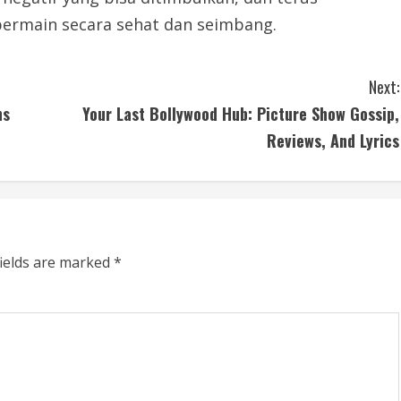
ermain secara sehat dan seimbang.
Next:
ns
Your Last Bollywood Hub: Picture Show Gossip,
Reviews, And Lyrics
fields are marked
*