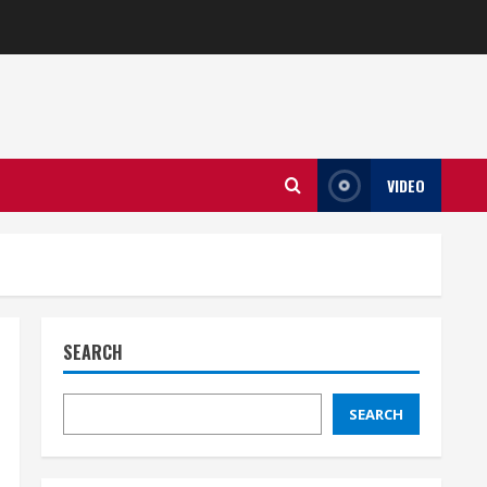
VIDEO
SEARCH
SEARCH