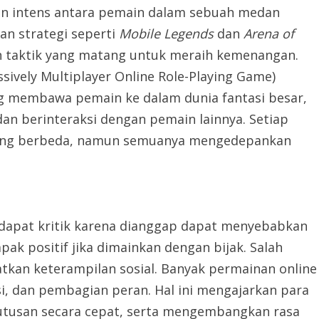
n intens antara pemain dalam sebuah medan
nan strategi seperti
Mobile Legends
dan
Arena of
taktik yang matang untuk meraih kemenangan.
sively Multiplayer Online Role-Playing Game)
 membawa pemain ke dalam dunia fantasi besar,
n berinteraksi dengan pemain lainnya. Setiap
k yang berbeda, namun semuanya mengedepankan
ndapat kritik karena dianggap dapat menyebabkan
ak positif jika dimainkan dengan bijak. Salah
kan keterampilan sosial. Banyak permainan online
, dan pembagian peran. Hal ini mengajarkan para
tusan secara cepat, serta mengembangkan rasa