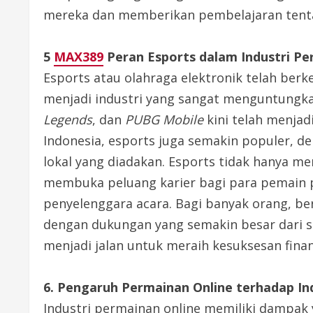
mereka dan memberikan pembelajaran tent
5
MAX389
Peran Esports dalam Industri Pe
Esports atau olahraga elektronik telah ber
menjadi industri yang sangat menguntungk
Legends
, dan
PUBG Mobile
kini telah menjad
Indonesia, esports juga semakin populer, 
lokal yang diadakan. Esports tidak hanya m
membuka peluang karier bagi para pemain pr
penyelenggara acara. Bagi banyak orang, ber
dengan dukungan yang semakin besar dari s
menjadi jalan untuk meraih kesuksesan finan
6. Pengaruh Permainan Online terhadap In
Industri permainan online memiliki dampak 