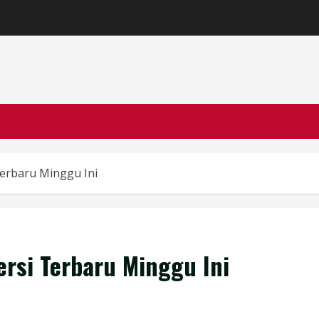
Terbaru Minggu Ini
rsi Terbaru Minggu Ini