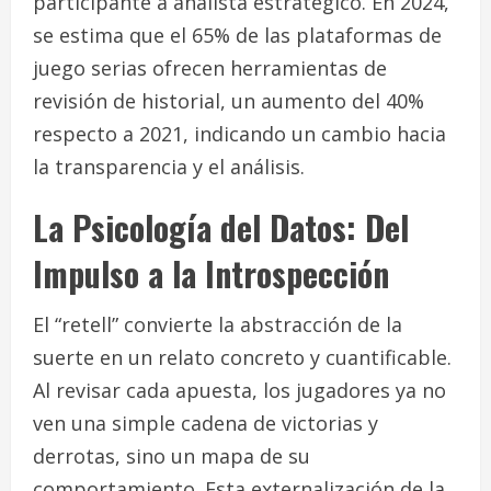
participante a analista estratégico. En 2024,
se estima que el 65% de las plataformas de
juego serias ofrecen herramientas de
revisión de historial, un aumento del 40%
respecto a 2021, indicando un cambio hacia
la transparencia y el análisis.
La Psicología del Datos: Del
Impulso a la Introspección
El “retell” convierte la abstracción de la
suerte en un relato concreto y cuantificable.
Al revisar cada apuesta, los jugadores ya no
ven una simple cadena de victorias y
derrotas, sino un mapa de su
comportamiento. Esta externalización de la