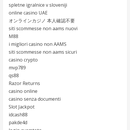
spletne igralnice v sloveniji
online casino UAE
オンラインカジノ 本人確認不要
siti scommesse non aams nuovi
M88
i migliori casino non AAMS
siti scommesse non aams sicuri
casino crypto
mvp789
qs88
Razor Returns
casino online
casino senza documenti
Slot Jackpot
idcash88
pakde4d