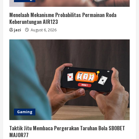
Menelaah Mekanisme Probabilitas Permainan Roda
Keberuntungan AIR123
jazi
August 6, 2026
Gaming
Taktik Jitu Membaca Pergerakan Taruhan Bola SBOBET
MAJOR77