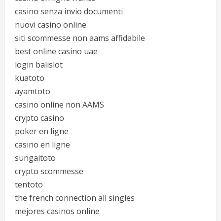
casino senza invio documenti
nuovi casino online
siti scommesse non aams affidabile
best online casino uae
login balislot
kuatoto
ayamtoto
casino online non AAMS
crypto casino
poker en ligne
casino en ligne
sungaitoto
crypto scommesse
tentoto
the french connection all singles
mejores casinos online