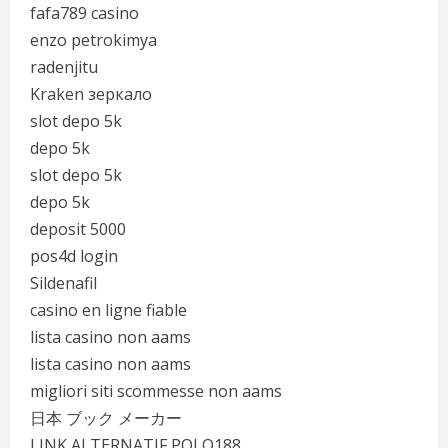
fafa789 casino
enzo petrokimya
radenjitu
Kraken зеркало
slot depo 5k
depo 5k
slot depo 5k
depo 5k
deposit 5000
pos4d login
Sildenafil
casino en ligne fiable
lista casino non aams
lista casino non aams
migliori siti scommesse non aams
日本 ブック メーカー
LINK ALTERNATIF POLO188