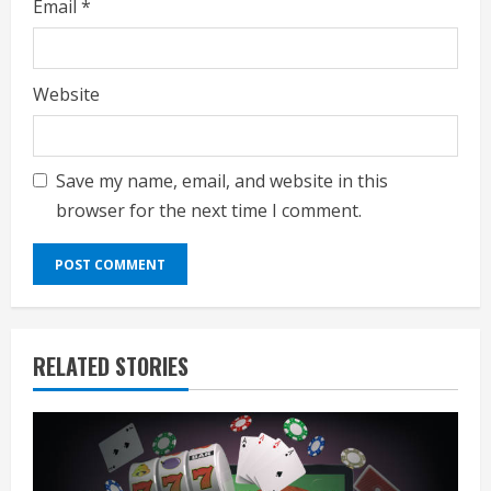
Email
*
Website
Save my name, email, and website in this
browser for the next time I comment.
RELATED STORIES