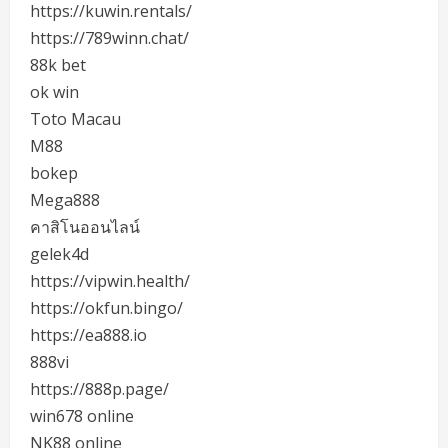
https://kuwin.rentals/
https://789winn.chat/
88k bet
ok win
Toto Macau
M88
bokep
Mega888
คาสิโนออนไลน์
gelek4d
https://vipwin.health/
https://okfun.bingo/
https://ea888.io
888vi
https://888p.page/
win678 online
NK88 online