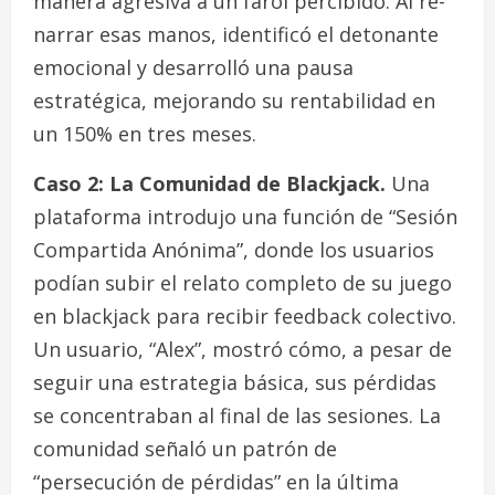
manera agresiva a un farol percibido. Al re-
narrar esas manos, identificó el detonante
emocional y desarrolló una pausa
estratégica, mejorando su rentabilidad en
un 150% en tres meses.
Caso 2: La Comunidad de Blackjack.
Una
plataforma introdujo una función de “Sesión
Compartida Anónima”, donde los usuarios
podían subir el relato completo de su juego
en blackjack para recibir feedback colectivo.
Un usuario, “Alex”, mostró cómo, a pesar de
seguir una estrategia básica, sus pérdidas
se concentraban al final de las sesiones. La
comunidad señaló un patrón de
“persecución de pérdidas” en la última