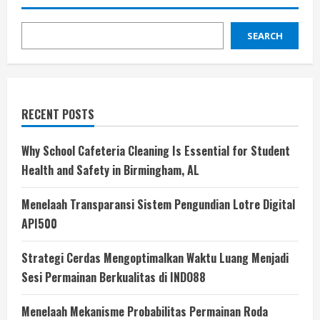
SEARCH
RECENT POSTS
Why School Cafeteria Cleaning Is Essential for Student
Health and Safety in Birmingham, AL
Menelaah Transparansi Sistem Pengundian Lotre Digital
API500
Strategi Cerdas Mengoptimalkan Waktu Luang Menjadi
Sesi Permainan Berkualitas di INDO88
Menelaah Mekanisme Probabilitas Permainan Roda