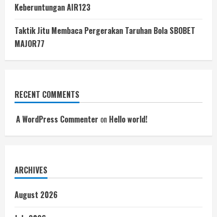
Keberuntungan AIR123
Taktik Jitu Membaca Pergerakan Taruhan Bola SBOBET
MAJOR77
RECENT COMMENTS
A WordPress Commenter
on
Hello world!
ARCHIVES
August 2026