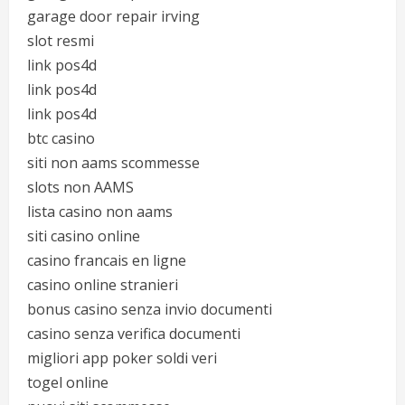
garage door repair irving
slot resmi
link pos4d
link pos4d
link pos4d
btc casino
siti non aams scommesse
slots non AAMS
lista casino non aams
siti casino online
casino francais en ligne
casino online stranieri
bonus casino senza invio documenti
casino senza verifica documenti
migliori app poker soldi veri
togel online