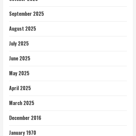
September 2025
August 2025
July 2025
June 2025
May 2025
April 2025
March 2025
December 2016
January 1970