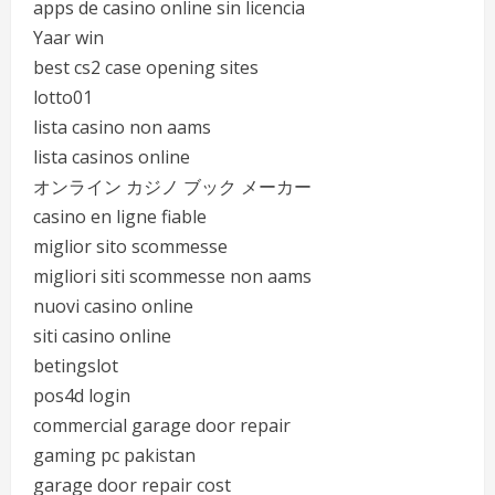
apps de casino online sin licencia
Yaar win
best cs2 case opening sites
lotto01
lista casino non aams
lista casinos online
オンライン カジノ ブック メーカー
casino en ligne fiable
miglior sito scommesse
migliori siti scommesse non aams
nuovi casino online
siti casino online
betingslot
pos4d login
commercial garage door repair
gaming pc pakistan
garage door repair cost