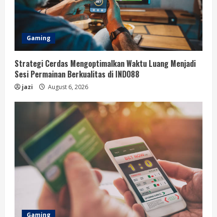
Gaming
Strategi Cerdas Mengoptimalkan Waktu Luang Menjadi
Sesi Permainan Berkualitas di INDO88
jazi
August 6, 2026
Gaming