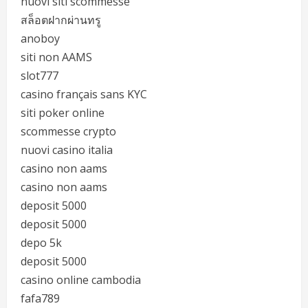
nuovi siti scommesse
สล็อตฝากผ่านทรู
anoboy
siti non AAMS
slot777
casino français sans KYC
siti poker online
scommesse crypto
nuovi casino italia
casino non aams
casino non aams
deposit 5000
deposit 5000
depo 5k
deposit 5000
casino online cambodia
fafa789