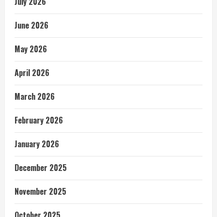
July 2026
June 2026
May 2026
April 2026
March 2026
February 2026
January 2026
December 2025
November 2025
October 2025