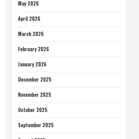
May 2026
April 2026
March 2026
February 2026
January 2026
December 2025
November 2025
October 2025
September 2025