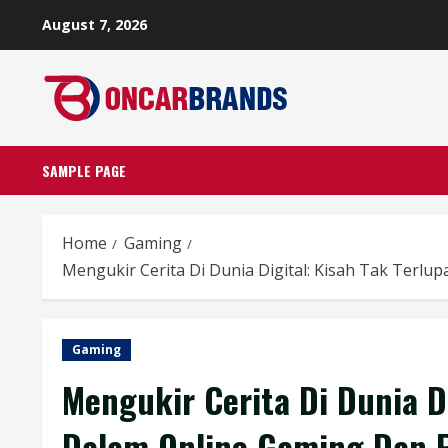
Skip
August 7, 2026
to
content
SAMPLE PAGE
Home
Gaming
Mengukir Cerita Di Dunia Digital: Kisah Tak Terl
Gaming
Mengukir Cerita Di Dunia D
Dalam Online Gaming Dan P