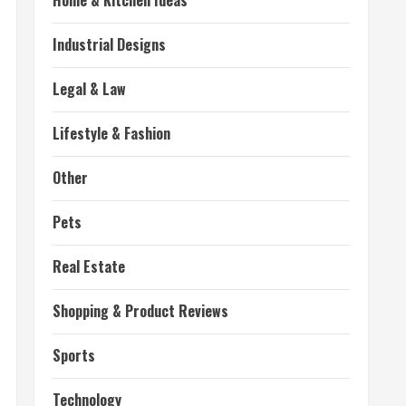
Home & Kitchen Ideas
Industrial Designs
Legal & Law
Lifestyle & Fashion
Other
Pets
Real Estate
Shopping & Product Reviews
Sports
Technology