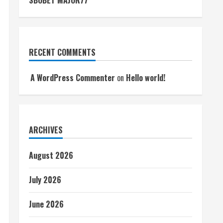
SBOBET MAJOR77
RECENT COMMENTS
A WordPress Commenter
on
Hello world!
ARCHIVES
August 2026
July 2026
June 2026