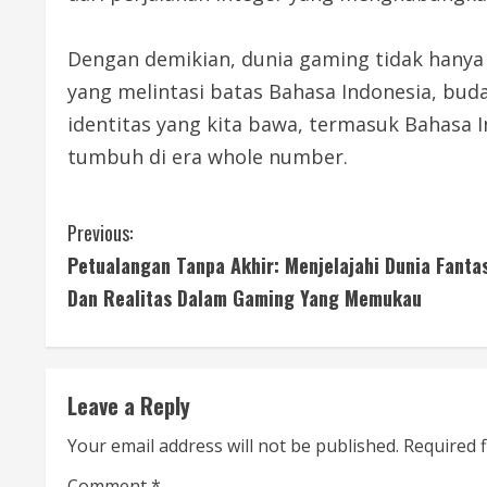
Dengan demikian, dunia gaming tidak hanya 
yang melintasi batas Bahasa Indonesia, bud
identitas yang kita bawa, termasuk Bahasa 
tumbuh di era whole number.
C
Previous:
Petualangan Tanpa Akhir: Menjelajahi Dunia Fanta
o
Dan Realitas Dalam Gaming Yang Memukau
n
t
Leave a Reply
i
Your email address will not be published.
Required 
n
Comment
*