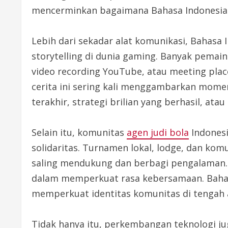
mencerminkan bagaimana Bahasa Indonesia t
Lebih dari sekadar alat komunikasi, Bahasa 
storytelling di dunia gaming. Banyak pemai
video recording YouTube, atau meeting plac
cerita ini sering kali menggambarkan mome
terakhir, strategi brilian yang berhasil, at
Selain itu, komunitas
agen judi bola
Indonesi
solidaritas. Turnamen lokal, lodge, dan ko
saling mendukung dan berbagi pengalaman. 
dalam memperkuat rasa kebersamaan. Bahasa
memperkuat identitas komunitas di tengah ar
Tidak hanya itu, perkembangan teknologi j